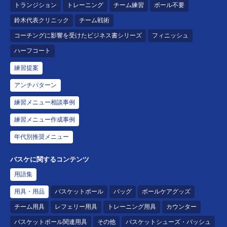
トランジション
トレーニング
チーム練習
ボール不要
鈴木代表クリニック
チーム戦術
コーチングに影響を受けたビジネス書シリーズ
フィニッシュ
ハーフコート
練習提案
アンチパターン
練習メニュー相談事例
練習メニュー作成事例
年代別推奨メニュー
バスケに関するコンテンツ
用語集
用具・用品
バスケットボール
バッグ
ボールケアグッズ
チーム用具
レフェリー用具
トレーニング用具
カウンター
バスケットボール関連用具
その他
バスケットシューズ・バッシュ