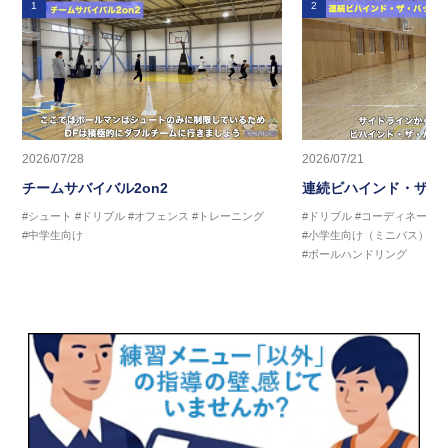
1
2
2026/07/28
2026/07/21
チームサバイバル2on2
連続ビハインド・ザ・
#シュート
#ドリブル
#オフェンス
#トレーニング
#ドリブル
#コーディネーシ
#中学生向け
#小学生向け（ミニバス）
#
#ボールハンドリング