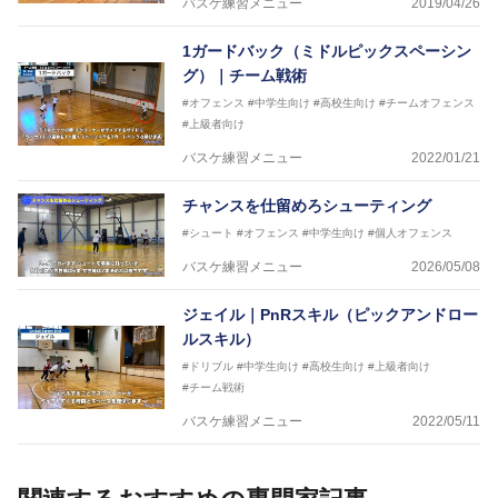
バスケ練習メニュー
2019/04/26
1ガードバック（ミドルピックスペーシン
グ）｜チーム戦術
#オフェンス
#中学生向け
#高校生向け
#チームオフェンス
#上級者向け
バスケ練習メニュー
2022/01/21
チャンスを仕留めろシューティング
#シュート
#オフェンス
#中学生向け
#個人オフェンス
バスケ練習メニュー
2026/05/08
ジェイル｜PnRスキル（ピックアンドロー
ルスキル）
#ドリブル
#中学生向け
#高校生向け
#上級者向け
#チーム戦術
バスケ練習メニュー
2022/05/11