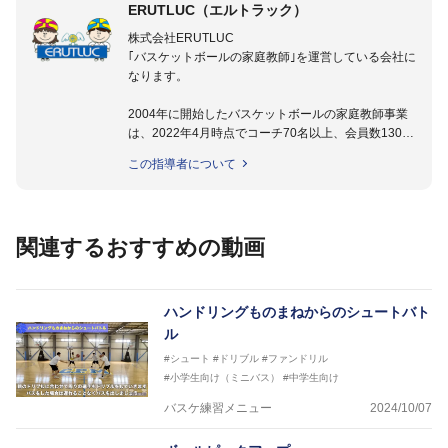
ERUTLUC（エルトラック）
株式会社ERUTLUC
｢バスケットボールの家庭教師｣を運営している会社に
なります。
2004年に開始したバスケットボールの家庭教師事業
は、2022年4月時点でコーチ70名以上、会員数1300
名以上。
この指導者について
指導実績多数・各地講習会なども担当しており、「は
じめてのミニバスケットボール」「バスケットボール
IQ練習本」「バスケットボール判断力を高めるトレー
ニングブック」「バスケットボールの教科書１～４」
関連するおすすめの動画
など多くの書籍・DVDも監修しています。
【ERUTLUC代表鈴木良和コーチ JBA活動歴】
2016年U12ナショナルキャンプヘッドコーチ
ハンドリングものまねからのシュートバト
2016年U13ナショナルキャンプヘッドコーチ
ル
2016年男子日本代表サポートコーチ
#シュート
#ドリブル
#ファンドリル
2017年U12ナショナルキャンプヘッドコーチ
#小学生向け（ミニバス）
#中学生向け
2017年U13ナショナルキャンプヘッドコーチ
2017年男子日本代表サポートコーチ
バスケ練習メニュー
2024/10/07
2018年U22日本代表スプリングキャンプアドバイザ
リーコーチ