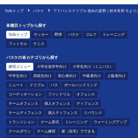
Sufuトップ
バスケ
アドバンスドリブル 攻めの姿勢｜鈴木良和 今より
各種目トップから探す
Sufuトップ
サッカー
野球
バスケ
ゴルフ
トレーニング
フットサル
テニス
バスケの各カテゴリから探す
練習メニュー
小学生低学年向け
小学生向け（ミニバス）
中学生向け
高校生向け
初心者向け
中級者向け
上級者向け
シュート
ドリブル
パス
ボールハンドリング
コーディネーション
ファンドリル
オフェンス
チームオフェンス
個人オフェンス
ディフェンス
チームディフェンス
個人ディフェンス
リバウンド
トランジション
ゲーム形式
トレーニング
ウォーミングアップ
クールダウン
チーム練習
家（自宅）でできる