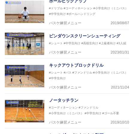
ボールピックアップ
2018年U12ナショナルキャンプヘッドコーチ
2018年U13ナショナルキャンプヘッドコーチ
#ドリブル
#コーディネーション
#小学生向け（ミニバス）
2018年～2021年男子日本代表サポートコーチ
#中学生向け
#ボールハンドリング
2021年～女子日本代表アシスタントコーチ
バスケ練習メニュー
2019/08/07
ピンダウンスクリーンシューティング
#シュート
#中学生向け
#高校生向け
#上級者向け
#3人組
バスケ練習メニュー
2023/01/31
キックアウトブロックドリル
#シュート
#パス
#ファンドリル
#小学生向け（ミニバス）
#中学生向け
バスケ練習メニュー
2021/11/24
ノータッチラン
#コーディネーション
#ファンドリル
#小学生向け（ミニバス）
#中学生向け
#ゴール不要
バスケ練習メニュー
2019/10/10