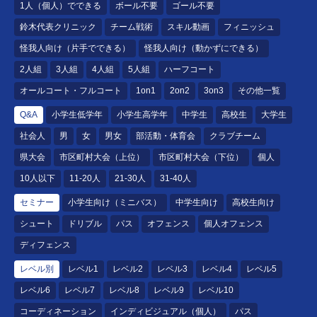
1人（個人）でできる
ボール不要
ゴール不要
鈴木代表クリニック
チーム戦術
スキル動画
フィニッシュ
怪我人向け（片手でできる）
怪我人向け（動かずにできる）
2人組
3人組
4人組
5人組
ハーフコート
オールコート・フルコート
1on1
2on2
3on3
その他一覧
Q&A
小学生低学年
小学生高学年
中学生
高校生
大学生
社会人
男
女
男女
部活動・体育会
クラブチーム
県大会
市区町村大会（上位）
市区町村大会（下位）
個人
10人以下
11-20人
21-30人
31-40人
セミナー
小学生向け（ミニバス）
中学生向け
高校生向け
シュート
ドリブル
パス
オフェンス
個人オフェンス
ディフェンス
レベル別
レベル1
レベル2
レベル3
レベル4
レベル5
レベル6
レベル7
レベル8
レベル9
レベル10
コーディネーション
インディビジュアル（個人）
パス