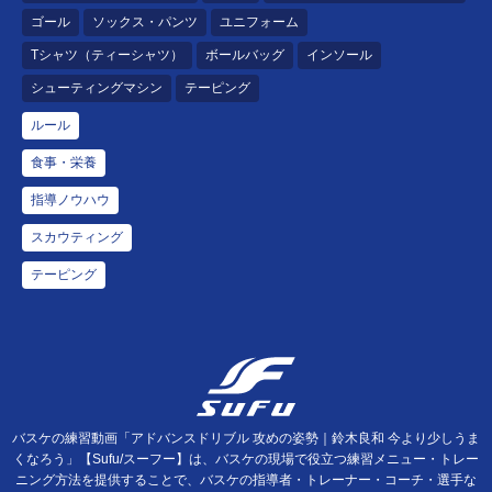
ゴール
ソックス・パンツ
ユニフォーム
Tシャツ（ティーシャツ）
ボールバッグ
インソール
シューティングマシン
テーピング
ルール
食事・栄養
指導ノウハウ
スカウティング
テーピング
バスケの練習動画「アドバンスドリブル 攻めの姿勢｜鈴木良和 今より少しうま
くなろう」【Sufu/スーフー】は、バスケの現場で役立つ練習メニュー・トレー
ニング方法を提供することで、バスケの指導者・トレーナー・コーチ・選手な