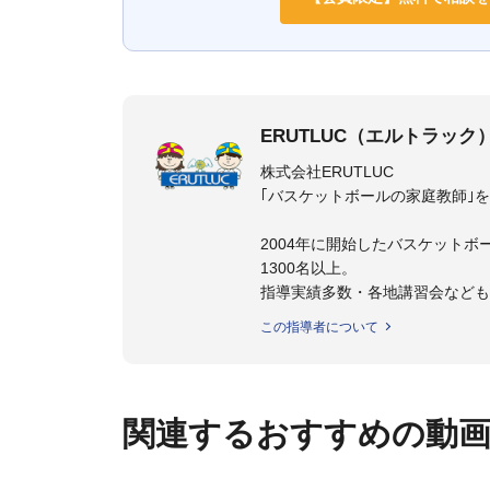
ERUTLUC（エルトラック
株式会社ERUTLUC
｢バスケットボールの家庭教師｣
2004年に開始したバスケットボ
1300名以上。
指導実績多数・各地講習会など
トボール IQ練習本」「バスケ
この指導者について
の教科書１～４」など多くの書籍
【ERUTLUC代表鈴木良和コーチ
2016年U12ナショナルキャンプ
関連するおすすめの動
2016年U13ナショナルキャンプ
2016年男子日本代表サポートコ
2017年U12ナショナルキャンプ