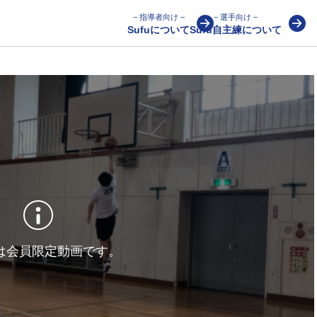
− 指導者向け −
− 選手向け −
Sufuについて
Sufu自主練について
は会員限定動画です。