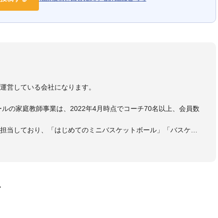
）
を運営している会社になります。
ールの家庭教師事業は、2022年4月時点でコーチ70名以上、会員数
も担当しており、「はじめてのミニバスケットボール」「バスケッ
ットボール判断力を高めるトレーニングブック」「バスケットボール
・DVDも監修しています。
 JBA活動歴】
ヘッドコーチ
画
ヘッドコーチ
ーチ
ヘッドコーチ