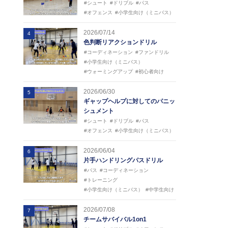
#シュート
#ドリブル
#パス
#オフェンス
#小学生向け（ミニバス）
2026/07/14
4
色判断リアクションドリル
#コーディネーション
#ファンドリル
#小学生向け（ミニバス）
#ウォーミングアップ
#初心者向け
2026/06/30
5
ギャップヘルプに対してのパニッ
シュメント
#シュート
#ドリブル
#パス
#オフェンス
#小学生向け（ミニバス）
2026/06/04
6
片手ハンドリングパスドリル
#パス
#コーディネーション
#トレーニング
#小学生向け（ミニバス）
#中学生向け
2026/07/08
7
チームサバイバル1on1