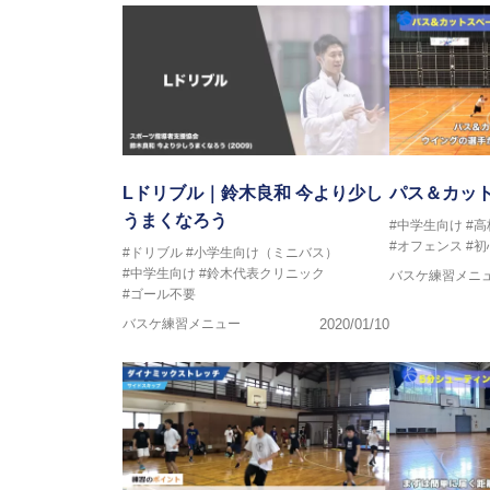
2017年U13ナショナルキャンプ
2017年男子日本代表サポートコ
2018年U22日本代表スプリン
2018年U12ナショナルキャンプ
2018年U13ナショナルキャンプ
2018年～2021年男子日本代表
2021年～女子日本代表アシスタ
Lドリブル｜鈴木良和 今より少し
パス＆カッ
うまくなろう
#中学生向け
#
#オフェンス
#
#ドリブル
#小学生向け（ミニバス）
#中学生向け
#鈴木代表クリニック
バスケ練習メニ
#ゴール不要
バスケ練習メニュー
2020/01/10