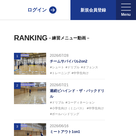
ログイン
新規会員登録
RANKING
－練習メニュー動画－
2026/07/28
1
チームサバイバル2on2
#シュート
#ドリブル
#オフェンス
#トレーニング
#中学生向け
2026/07/21
2
連続ビハインド・ザ・バックドリ
ル
#ドリブル
#コーディネーション
#小学生向け（ミニバス）
#中学生向け
#ボールハンドリング
2026/06/16
3
ミートアウト1on1