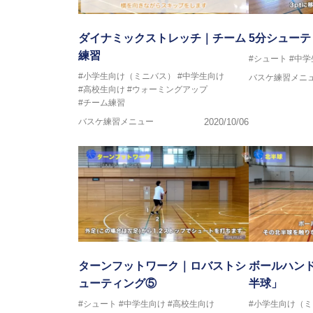
ダイナミックストレッチ｜チーム
5分シューテ
練習
#シュート
#中学
#小学生向け（ミニバス）
#中学生向け
バスケ練習メニ
#高校生向け
#ウォーミングアップ
#チーム練習
バスケ練習メニュー
2020/10/06
ターンフットワーク｜ロバストシ
ボールハン
ューティング⑤
半球」
#シュート
#中学生向け
#高校生向け
#小学生向け（