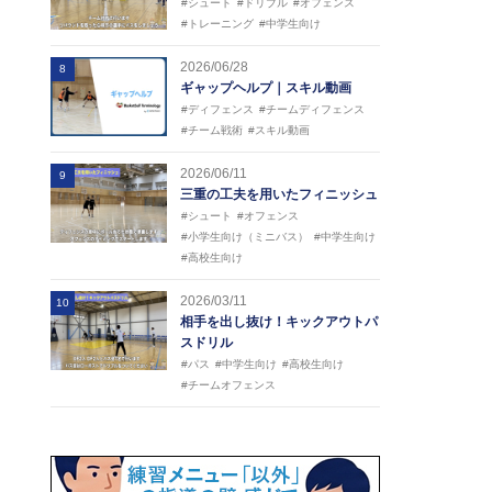
#シュート
#ドリブル
#オフェンス
#トレーニング
#中学生向け
2026/06/28
8
ギャップヘルプ｜スキル動画
#ディフェンス
#チームディフェンス
#チーム戦術
#スキル動画
2026/06/11
9
三重の工夫を用いたフィニッシュ
#シュート
#オフェンス
#小学生向け（ミニバス）
#中学生向け
#高校生向け
2026/03/11
10
相手を出し抜け！キックアウトパ
スドリル
#パス
#中学生向け
#高校生向け
#チームオフェンス