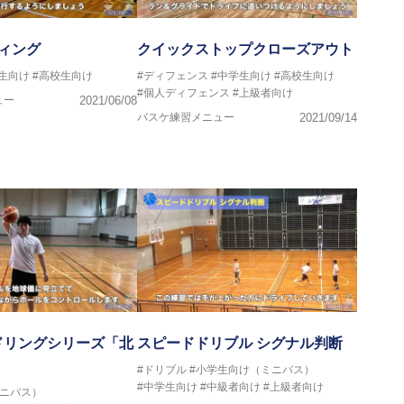
ィング
クイックストップクローズアウト
生向け
#高校生向け
#ディフェンス
#中学生向け
#高校生向け
#個人ディフェンス
#上級者向け
ュー
2021/06/08
バスケ練習メニュー
2021/09/14
ドリングシリーズ「北
スピードドリブル シグナル判断
#ドリブル
#小学生向け（ミニバス）
#中学生向け
#中級者向け
#上級者向け
ミニバス）