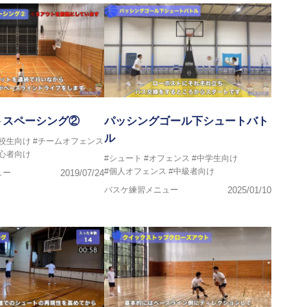
ヘッドコーチ
ーチ
グキャンプアドバイザリーコーチ
ヘッドコーチ
ヘッドコーチ
サポートコーチ
ントコーチ
トスペーシング②
パッシングゴール下シュートバト
ル
高校生向け
#チームオフェンス
初心者向け
#シュート
#オフェンス
#中学生向け
#個人オフェンス
#中級者向け
ュー
2019/07/24
バスケ練習メニュー
2025/01/10