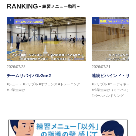
RANKING
－練習メニュー動画－
1
2
2026/07/28
2026/07/21
チームサバイバル2on2
連続ビハインド・ザ・
#シュート
#ドリブル
#オフェンス
#トレーニング
#ドリブル
#コーディネーシ
#中学生向け
#小学生向け（ミニバス）
#
#ボールハンドリング