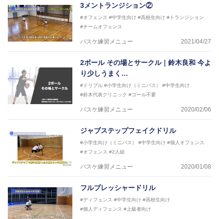
3メントランジション②
#オフェンス
#中学生向け
#高校生向け
#トランジション
#チームオフェンス
バスケ練習メニュー
2021/04/27
2ボール その場とサークル｜鈴木良和 今よ
り少しうまく…
#ドリブル
#小学生向け（ミニバス）
#中学生向け
#鈴木代表クリニック
#ゴール不要
バスケ練習メニュー
2020/02/06
ジャブステップフェイクドリル
#小学生向け（ミニバス）
#中学生向け
#個人オフェンス
#オフェンス
#2人組
バスケ練習メニュー
2020/01/08
フルプレッシャードリル
#ディフェンス
#中学生向け
#高校生向け
#個人ディフェンス
#上級者向け