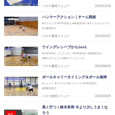
2017年U13ナショナルキャンプヘッドコーチ
バスケ練習メニュー
2023/12/18
2017年男子日本代表サポートコーチ
2018年U22日本代表スプリングキャンプアドバイザ
ハンマーアクション｜チーム戦術
リーコーチ
#オフェンス
#中学生向け
#高校生向け
#チームオフェンス
2018年U12ナショナルキャンプヘッドコーチ
#上級者向け
2018年U13ナショナルキャンプヘッドコーチ
2018年～2021年男子日本代表サポートコーチ
バスケ練習メニュー
2022/01/07
2021年～女子日本代表アシスタントコーチ
ウイングレシーブから1on1
#小学生向け（ミニバス）
#中学生向け
#高校生向け
#個人オフェンス
#個人ディフェンス
バスケ練習メニュー
2022/06/24
ボールキャリータイミング＆ボール保持
#シュート
#ドリブル
#オフェンス
#中学生向け
#高校生向け
バスケ練習メニュー
2024/10/25
高く打つ｜鈴木良和 今より少しうまくな
ろう
無料