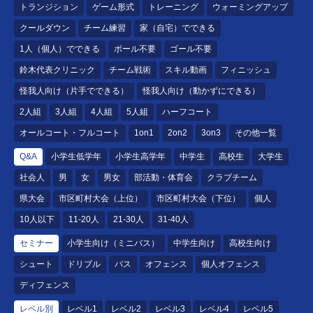
トランジション
ゲーム形式
トレーニング
ウォーミングアップ
クールダウン
チーム練習
家（自宅）でできる
1人（個人）でできる
ボール不要
ゴール不要
鈴木代表クリニック
チーム戦術
スキル動画
フィニッシュ
怪我人向け（片手でできる）
怪我人向け（動かずにできる）
2人組
3人組
4人組
5人組
ハーフコート
オールコート・フルコート
1on1
2on2
3on3
その他一覧
Q&A
小学生低学年
小学生高学年
中学生
高校生
大学生
社会人
男
女
男女
部活動・体育会
クラブチーム
県大会
市区町村大会（上位）
市区町村大会（下位）
個人
10人以下
11-20人
21-30人
31-40人
セミナー
小学生向け（ミニバス）
中学生向け
高校生向け
シュート
ドリブル
パス
オフェンス
個人オフェンス
ディフェンス
レベル別
レベル1
レベル2
レベル3
レベル4
レベル5