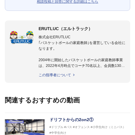
相談投稿と回答に関する詳細はこちら
ERUTLUC（エルトラック）
株式会社ERUTLUC
｢バスケットボールの家庭教師｣を運営している会社に
なります。
2004年に開始したバスケットボールの家庭教師事業
は、2022年4月時点でコーチ70名以上、会員数1300
名以上。
この指導者について
指導実績多数・各地講習会なども担当しており、「は
じめてのミニバスケットボール」「バスケットボール
IQ練習本」「バスケットボール判断力を高めるトレー
ニングブック」「バスケットボールの教科書１～４」
関連するおすすめの動画
など多くの書籍・DVDも監修しています。
【ERUTLUC代表鈴木良和コーチ JBA活動歴】
2016年U12ナショナルキャンプヘッドコーチ
ドリフトからの2on2①
2016年U13ナショナルキャンプヘッドコーチ
#ドリブル
#パス
#オフェンス
#小学生向け（ミニバス）
2016年男子日本代表サポートコーチ
#中学生向け
2017年U12ナショナルキャンプヘッドコーチ