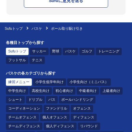
Sufuに意見を送る
Sufuトップ
バスケ
ボール取り駆け引き
各種目トップから探す
Sufuトップ
サッカー
野球
バスケ
ゴルフ
トレーニング
フットサル
テニス
バスケの各カテゴリから探す
練習メニュー
小学生低学年向け
小学生向け（ミニバス）
中学生向け
高校生向け
初心者向け
中級者向け
上級者向け
シュート
ドリブル
パス
ボールハンドリング
コーディネーション
ファンドリル
オフェンス
チームオフェンス
個人オフェンス
ディフェンス
チームディフェンス
個人ディフェンス
リバウンド