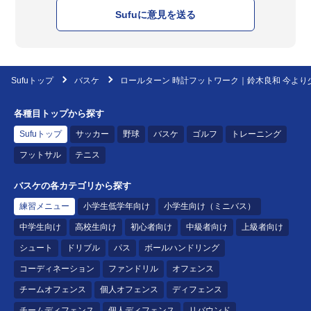
Sufuに意見を送る
Sufuトップ
バスケ
ロールターン 時計フットワーク｜鈴木良和 今より
各種目トップから探す
Sufuトップ
サッカー
野球
バスケ
ゴルフ
トレーニング
フットサル
テニス
バスケの各カテゴリから探す
練習メニュー
小学生低学年向け
小学生向け（ミニバス）
中学生向け
高校生向け
初心者向け
中級者向け
上級者向け
シュート
ドリブル
パス
ボールハンドリング
コーディネーション
ファンドリル
オフェンス
チームオフェンス
個人オフェンス
ディフェンス
チームディフェンス
個人ディフェンス
リバウンド