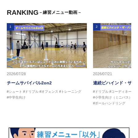
RANKING
－練習メニュー動画－
1
2
2026/07/28
2026/07/21
チームサバイバル2on2
連続ビハインド・ザ・
#シュート
#ドリブル
#オフェンス
#トレーニング
#ドリブル
#コーディネーシ
#中学生向け
#小学生向け（ミニバス）
#
#ボールハンドリング