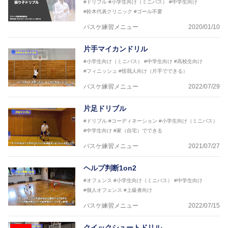
#ドリブル
#小学生向け（ミニバス）
#中学生向け
2017年U12ナショナルキャンプヘッドコーチ
#鈴木代表クリニック
#ゴール不要
2017年U13ナショナルキャンプヘッドコーチ
2017年男子日本代表サポートコーチ
バスケ練習メニュー
2020/01/10
2018年U22日本代表スプリングキャンプアドバイザ
リーコーチ
片手マイカンドリル
2018年U12ナショナルキャンプヘッドコーチ
2018年U13ナショナルキャンプヘッドコーチ
#小学生向け（ミニバス）
#中学生向け
#高校生向け
2018年～2021年男子日本代表サポートコーチ
#フィニッシュ
#怪我人向け（片手でできる）
2021年～女子日本代表アシスタントコーチ
バスケ練習メニュー
2022/07/29
片足ドリブル
#ドリブル
#コーディネーション
#小学生向け（ミニバス）
#中学生向け
#家（自宅）でできる
バスケ練習メニュー
2021/07/27
ヘルプ判断1on2
#オフェンス
#小学生向け（ミニバス）
#中学生向け
#個人オフェンス
#上級者向け
バスケ練習メニュー
2022/07/15
クイックシュートドリル