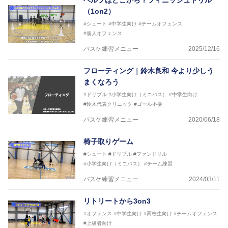
（1on2）
#シュート
#中学生向け
#チームオフェンス
#個人オフェンス
バスケ練習メニュー
2025/12/16
フローティング｜鈴木良和 今より少しう
まくなろう
#ドリブル
#小学生向け（ミニバス）
#中学生向け
#鈴木代表クリニック
#ゴール不要
バスケ練習メニュー
2020/06/18
椅子取りゲーム
#シュート
#ドリブル
#ファンドリル
#小学生向け（ミニバス）
#チーム練習
バスケ練習メニュー
2024/03/11
リトリートから3on3
#オフェンス
#中学生向け
#高校生向け
#チームオフェンス
#上級者向け