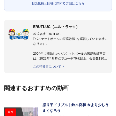
相談投稿と回答に関する詳細はこちら
ERUTLUC（エルトラック）
株式会社ERUTLUC
｢バスケットボールの家庭教師｣を運営している会社に
なります。
2004年に開始したバスケットボールの家庭教師事業
は、2022年4月時点でコーチ70名以上、会員数1300
名以上。
この指導者について
指導実績多数・各地講習会なども担当しており、「は
じめてのミニバスケットボール」「バスケットボール
IQ練習本」「バスケットボール判断力を高めるトレー
ニングブック」「バスケットボールの教科書１～４」
関連するおすすめの動画
など多くの書籍・DVDも監修しています。
【ERUTLUC代表鈴木良和コーチ JBA活動歴】
2016年U12ナショナルキャンプヘッドコーチ
振り子ドリブル｜鈴木良和 今より少しう
2016年U13ナショナルキャンプヘッドコーチ
まくなろう
無料
2016年男子日本代表サポートコーチ