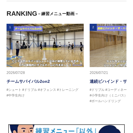
RANKING
－練習メニュー動画－
1
2
2026/07/28
2026/07/21
チームサバイバル2on2
連続ビハインド・ザ・
#シュート
#ドリブル
#オフェンス
#トレーニング
#ドリブル
#コーディネーシ
#中学生向け
#小学生向け（ミニバス）
#
#ボールハンドリング