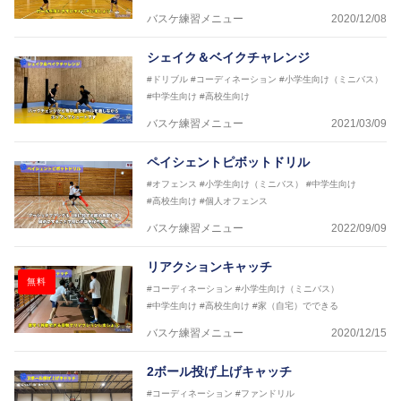
2017年U13ナショナルキャンプヘッドコーチ
バスケ練習メニュー
2020/12/08
2017年男子日本代表サポートコーチ
2018年U22日本代表スプリングキャンプアドバイザ
シェイク＆ベイクチャレンジ
リーコーチ
#ドリブル
#コーディネーション
#小学生向け（ミニバス）
2018年U12ナショナルキャンプヘッドコーチ
#中学生向け
#高校生向け
2018年U13ナショナルキャンプヘッドコーチ
2018年～2021年男子日本代表サポートコーチ
バスケ練習メニュー
2021/03/09
2021年～女子日本代表アシスタントコーチ
ペイシェントピボットドリル
#オフェンス
#小学生向け（ミニバス）
#中学生向け
#高校生向け
#個人オフェンス
バスケ練習メニュー
2022/09/09
リアクションキャッチ
無料
#コーディネーション
#小学生向け（ミニバス）
#中学生向け
#高校生向け
#家（自宅）でできる
バスケ練習メニュー
2020/12/15
2ボール投げ上げキャッチ
#コーディネーション
#ファンドリル