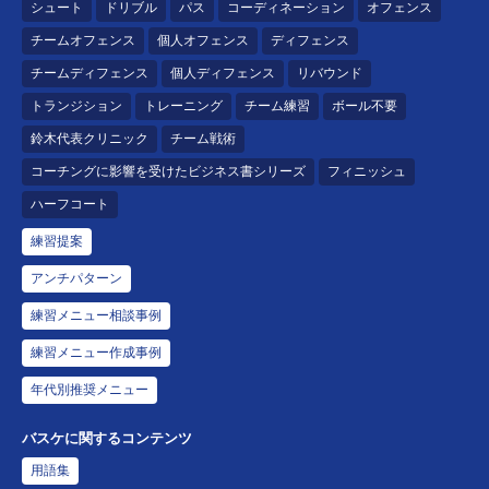
シュート
ドリブル
パス
コーディネーション
オフェンス
チームオフェンス
個人オフェンス
ディフェンス
チームディフェンス
個人ディフェンス
リバウンド
トランジション
トレーニング
チーム練習
ボール不要
鈴木代表クリニック
チーム戦術
コーチングに影響を受けたビジネス書シリーズ
フィニッシュ
ハーフコート
練習提案
アンチパターン
練習メニュー相談事例
練習メニュー作成事例
年代別推奨メニュー
バスケに関するコンテンツ
用語集