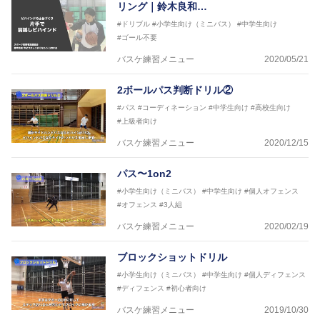
リング｜鈴木良和…
#ドリブル
#小学生向け（ミニバス）
#中学生向け
#ゴール不要
バスケ練習メニュー
2020/05/21
2ボールパス判断ドリル②
#パス
#コーディネーション
#中学生向け
#高校生向け
#上級者向け
バスケ練習メニュー
2020/12/15
パス〜1on2
#小学生向け（ミニバス）
#中学生向け
#個人オフェンス
#オフェンス
#3人組
バスケ練習メニュー
2020/02/19
ブロックショットドリル
#小学生向け（ミニバス）
#中学生向け
#個人ディフェンス
#ディフェンス
#初心者向け
バスケ練習メニュー
2019/10/30