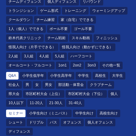
チームディフェンス
個人ディフェンス
リバウンド
トランジション
ゲーム形式
トレーニング
ウォーミングアップ
クールダウン
チーム練習
家（自宅）でできる
1人（個人）でできる
ボール不要
ゴール不要
鈴木代表クリニック
チーム戦術
スキル動画
フィニッシュ
怪我人向け（片手でできる）
怪我人向け（動かずにできる）
2人組
3人組
4人組
5人組
ハーフコート
オールコート・フルコート
1on1
2on2
3on3
その他一覧
Q&A
小学生低学年
小学生高学年
中学生
高校生
大学生
社会人
男
女
男女
部活動・体育会
クラブチーム
県大会
市区町村大会（上位）
市区町村大会（下位）
個人
10人以下
11-20人
21-30人
31-40人
セミナー
小学生向け（ミニバス）
中学生向け
高校生向け
シュート
ドリブル
パス
オフェンス
個人オフェンス
ディフェンス