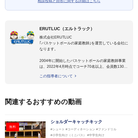
相談投稿と回答に関する詳細はこちら
ERUTLUC（エルトラック）
株式会社ERUTLUC
｢バスケットボールの家庭教師｣を運営している会社に
なります。
2004年に開始したバスケットボールの家庭教師事業
は、2022年4月時点でコーチ70名以上、会員数1300
名以上。
この指導者について
指導実績多数・各地講習会なども担当しており、「は
じめてのミニバスケットボール」「バスケットボール
IQ練習本」「バスケットボール判断力を高めるトレー
ニングブック」「バスケットボールの教科書１～４」
関連するおすすめの動画
など多くの書籍・DVDも監修しています。
【ERUTLUC代表鈴木良和コーチ JBA活動歴】
2016年U12ナショナルキャンプヘッドコーチ
ショルダーキャッチキック
2016年U13ナショナルキャンプヘッドコーチ
無料
#シュート
#コーディネーション
#ファンドリル
2016年男子日本代表サポートコーチ
#小学生向け（ミニバス）
#中学生向け
2017年U12ナショナルキャンプヘッドコーチ