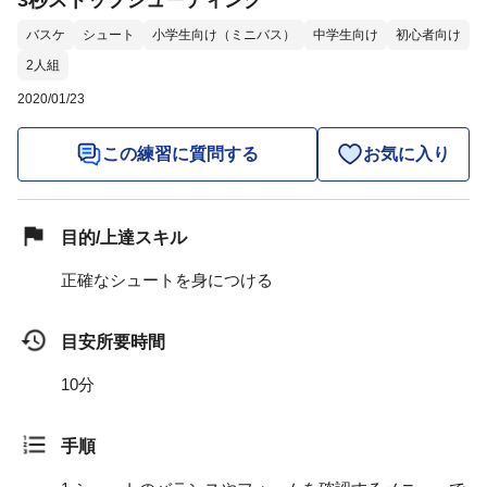
3秒ストップシューティング
バスケ
シュート
小学生向け（ミニバス）
中学生向け
初心者向け
2人組
2020/01/23
この練習に質問する
お気に入り
目的/上達スキル
正確なシュートを身につける
目安所要時間
10分
手順