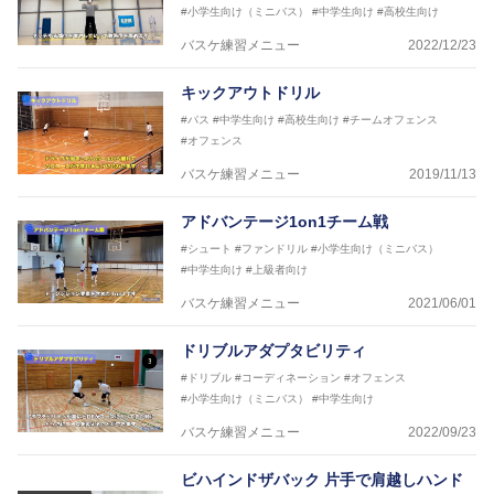
#小学生向け（ミニバス）
#中学生向け
#高校生向け
バスケ練習メニュー
2022/12/23
キックアウトドリル
#パス
#中学生向け
#高校生向け
#チームオフェンス
#オフェンス
バスケ練習メニュー
2019/11/13
アドバンテージ1on1チーム戦
#シュート
#ファンドリル
#小学生向け（ミニバス）
#中学生向け
#上級者向け
バスケ練習メニュー
2021/06/01
ドリブルアダプタビリティ
#ドリブル
#コーディネーション
#オフェンス
#小学生向け（ミニバス）
#中学生向け
バスケ練習メニュー
2022/09/23
ビハインドザバック 片手で肩越しハンド