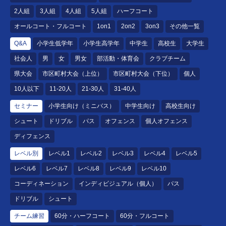
2人組
3人組
4人組
5人組
ハーフコート
オールコート・フルコート
1on1
2on2
3on3
その他一覧
Q&A
小学生低学年
小学生高学年
中学生
高校生
大学生
社会人
男
女
男女
部活動・体育会
クラブチーム
県大会
市区町村大会（上位）
市区町村大会（下位）
個人
10人以下
11-20人
21-30人
31-40人
セミナー
小学生向け（ミニバス）
中学生向け
高校生向け
シュート
ドリブル
パス
オフェンス
個人オフェンス
ディフェンス
レベル別
レベル1
レベル2
レベル3
レベル4
レベル5
レベル6
レベル7
レベル8
レベル9
レベル10
コーディネーション
インディビジュアル（個人）
パス
ドリブル
シュート
チーム練習
60分・ハーフコート
60分・フルコート