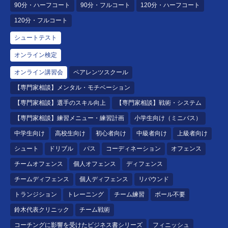
90分・ハーフコート
90分・フルコート
120分・ハーフコート
120分・フルコート
シュートテスト
オンライン検定
オンライン講習会
ペアレンツスクール
【専門家相談】メンタル・モチベーション
【専門家相談】選手のスキル向上
【専門家相談】戦術・システム
【専門家相談】練習メニュー・練習計画
小学生向け（ミニバス）
中学生向け
高校生向け
初心者向け
中級者向け
上級者向け
シュート
ドリブル
パス
コーディネーション
オフェンス
チームオフェンス
個人オフェンス
ディフェンス
チームディフェンス
個人ディフェンス
リバウンド
トランジション
トレーニング
チーム練習
ボール不要
鈴木代表クリニック
チーム戦術
コーチングに影響を受けたビジネス書シリーズ
フィニッシュ