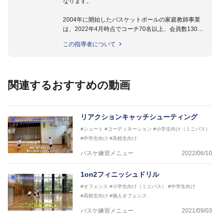
なります。
2004年に開始したバスケットボールの家庭教師事業
は、2022年4月時点でコーチ70名以上、会員数1300
名以上。
この指導者について
指導実績多数・各地講習会なども担当しており、「は
じめてのミニバスケットボール」「バスケットボール
IQ練習本」「バスケットボール判断力を高めるトレー
ニングブック」「バスケットボールの教科書１～４」
関連するおすすめの動画
など多くの書籍・DVDも監修しています。
【ERUTLUC代表鈴木良和コーチ JBA活動歴】
2016年U12ナショナルキャンプヘッドコーチ
リアクションキャッチシューティング
2016年U13ナショナルキャンプヘッドコーチ
#シュート
#コーディネーション
#小学生向け（ミニバス）
2016年男子日本代表サポートコーチ
#中学生向け
#高校生向け
2017年U12ナショナルキャンプヘッドコーチ
2017年U13ナショナルキャンプヘッドコーチ
バスケ練習メニュー
2022/06/10
2017年男子日本代表サポートコーチ
2018年U22日本代表スプリングキャンプアドバイザ
1on2フィニッシュドリル
リーコーチ
#オフェンス
#小学生向け（ミニバス）
#中学生向け
2018年U12ナショナルキャンプヘッドコーチ
#高校生向け
#個人オフェンス
2018年U13ナショナルキャンプヘッドコーチ
2018年～2021年男子日本代表サポートコーチ
バスケ練習メニュー
2021/09/03
2021年～女子日本代表アシスタントコーチ