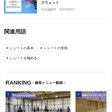
スウェット
Sufu編集部
2022/05/23
関連用語
# シュートの基本
# シュートの実戦
# シュートを極める
RANKING
－練習メニュー動画－
1
2