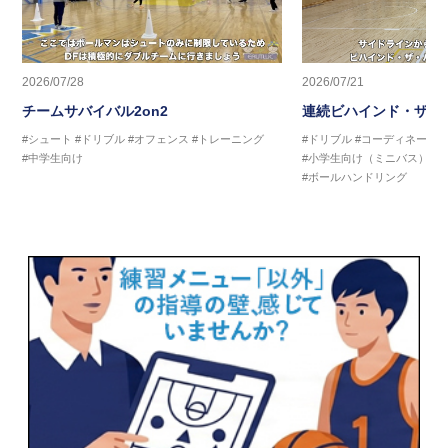
2026/07/28
2026/07/21
チームサバイバル2on2
連続ビハインド・ザ・
#シュート
#ドリブル
#オフェンス
#トレーニング
#ドリブル
#コーディネーシ
#中学生向け
#小学生向け（ミニバス）
#
#ボールハンドリング