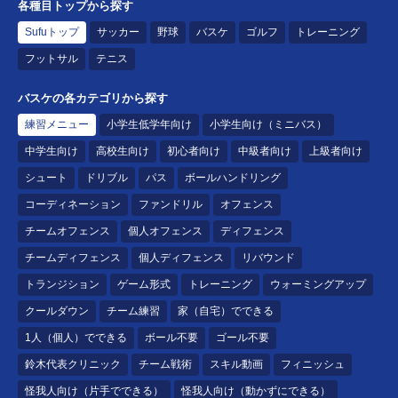
各種目トップから探す
Sufuトップ
サッカー
野球
バスケ
ゴルフ
トレーニング
フットサル
テニス
バスケの各カテゴリから探す
練習メニュー
小学生低学年向け
小学生向け（ミニバス）
中学生向け
高校生向け
初心者向け
中級者向け
上級者向け
シュート
ドリブル
パス
ボールハンドリング
コーディネーション
ファンドリル
オフェンス
チームオフェンス
個人オフェンス
ディフェンス
チームディフェンス
個人ディフェンス
リバウンド
トランジション
ゲーム形式
トレーニング
ウォーミングアップ
クールダウン
チーム練習
家（自宅）でできる
1人（個人）でできる
ボール不要
ゴール不要
鈴木代表クリニック
チーム戦術
スキル動画
フィニッシュ
怪我人向け（片手でできる）
怪我人向け（動かずにできる）