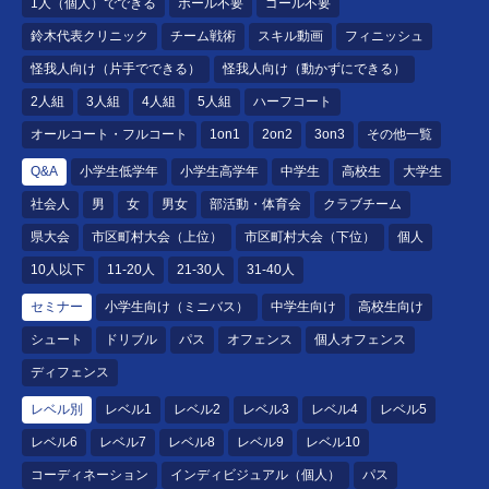
1人（個人）でできる
ボール不要
ゴール不要
鈴木代表クリニック
チーム戦術
スキル動画
フィニッシュ
怪我人向け（片手でできる）
怪我人向け（動かずにできる）
2人組
3人組
4人組
5人組
ハーフコート
オールコート・フルコート
1on1
2on2
3on3
その他一覧
Q&A
小学生低学年
小学生高学年
中学生
高校生
大学生
社会人
男
女
男女
部活動・体育会
クラブチーム
県大会
市区町村大会（上位）
市区町村大会（下位）
個人
10人以下
11-20人
21-30人
31-40人
セミナー
小学生向け（ミニバス）
中学生向け
高校生向け
シュート
ドリブル
パス
オフェンス
個人オフェンス
ディフェンス
レベル別
レベル1
レベル2
レベル3
レベル4
レベル5
レベル6
レベル7
レベル8
レベル9
レベル10
コーディネーション
インディビジュアル（個人）
パス