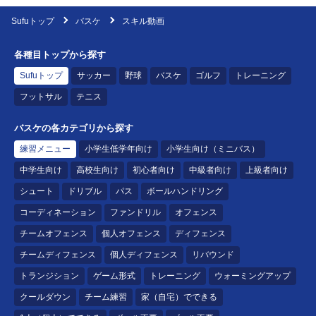
Sufuトップ
バスケ
スキル動画
各種目トップから探す
Sufuトップ
サッカー
野球
バスケ
ゴルフ
トレーニング
フットサル
テニス
バスケの各カテゴリから探す
練習メニュー
小学生低学年向け
小学生向け（ミニバス）
中学生向け
高校生向け
初心者向け
中級者向け
上級者向け
シュート
ドリブル
パス
ボールハンドリング
コーディネーション
ファンドリル
オフェンス
チームオフェンス
個人オフェンス
ディフェンス
チームディフェンス
個人ディフェンス
リバウンド
トランジション
ゲーム形式
トレーニング
ウォーミングアップ
クールダウン
チーム練習
家（自宅）でできる