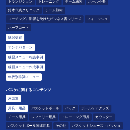
トランジション
トレーニング
チーム練習
ボール不要
鈴木代表クリニック
チーム戦術
コーチングに影響を受けたビジネス書シリーズ
フィニッシュ
ハーフコート
練習提案
アンチパターン
練習メニュー相談事例
練習メニュー作成事例
年代別推奨メニュー
バスケに関するコンテンツ
用語集
用具・用品
バスケットボール
バッグ
ボールケアグッズ
チーム用具
レフェリー用具
トレーニング用具
カウンター
バスケットボール関連用具
その他
バスケットシューズ・バッシュ