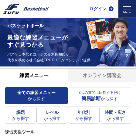
ログイン
バスケットボール
最適な練習メニューが
すぐ見つかる
バスケ日本代表コーチの鈴木良和氏が
代表を務める
株式会社ERUTLUCがコンテンツ提供
オンライン講習会
練習メニュー
全ての練習メニュー
3つの質問に回答するだけ
簡易診断
から探す
から探す
課題
レベル
年代別
時間・広さ
から探す
から探す
から探す
から探す
練習支援ツール