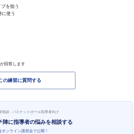
イブを狙う
時に使う
Cが回答します
この練習に質問する
家相談 · バスケットボール指導者向け
チ陣に指導者の悩みを相談する
はオンライン講習会で公開！