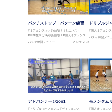
パンチストップ｜パターン練習
ドリブルジ
#オフェンス
#小学生向け（ミニバス）
#個人オフェンス
#中学生向け
#高校生向け
#個人オフェンス
バスケ練習メニ
バスケ練習メニュー
2022/12/23
アドバンテージ1on1
モメンタム
#ドリブル
#オフェンス
#ディフェンス
#個人オフェンス