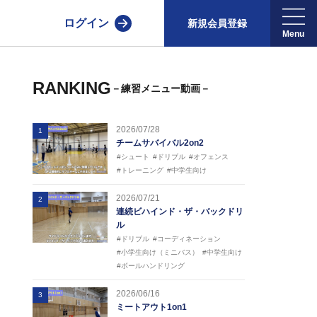
ログイン
新規会員登録
RANKING
－練習メニュー動画－
2026/07/28
1
チームサバイバル2on2
#シュート
#ドリブル
#オフェンス
#トレーニング
#中学生向け
2026/07/21
2
連続ビハインド・ザ・バックドリ
ル
#ドリブル
#コーディネーション
#小学生向け（ミニバス）
#中学生向け
#ボールハンドリング
2026/06/16
3
ミートアウト1on1