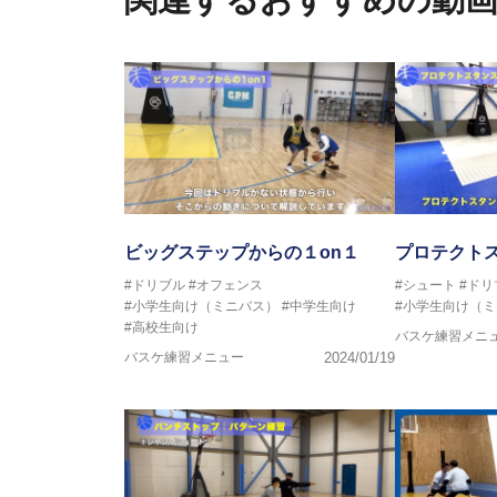
2016年U13ナショナルキャンプ
2016年男子日本代表サポートコ
2017年U12ナショナルキャンプ
2017年U13ナショナルキャンプ
2017年男子日本代表サポートコ
2018年U22日本代表スプリン
2018年U12ナショナルキャンプ
2018年U13ナショナルキャンプ
2018年～2021年男子日本代表
2021年～女子日本代表アシスタ
ビッグステップからの１on１
プロテクトス
#ドリブル
#オフェンス
#シュート
#ドリ
#小学生向け（ミニバス）
#中学生向け
#小学生向け（
#高校生向け
バスケ練習メニ
バスケ練習メニュー
2024/01/19