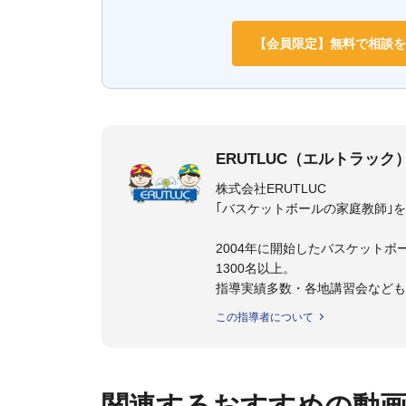
【会員限定】無料で相談を
ERUTLUC（エルトラック
株式会社ERUTLUC
｢バスケットボールの家庭教師｣
2004年に開始したバスケットボ
1300名以上。
指導実績多数・各地講習会など
トボール IQ練習本」「バスケ
この指導者について
の教科書１～４」など多くの書籍
【ERUTLUC代表鈴木良和コーチ
2016年U12ナショナルキャンプ
関連するおすすめの動