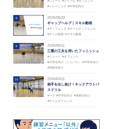
#シュート
#ドリブル
#オフェンス
#トレーニング
#中学生向け
2026/06/28
8
ギャップヘルプ｜スキル動画
#ディフェンス
#チームディフェンス
#チーム戦術
#スキル動画
2026/06/11
9
三重の工夫を用いたフィニッシュ
#シュート
#オフェンス
#小学生向け（ミニバス）
#中学生向け
#高校生向け
2026/03/11
10
相手を出し抜け！キックアウトパ
スドリル
#パス
#中学生向け
#高校生向け
#チームオフェンス