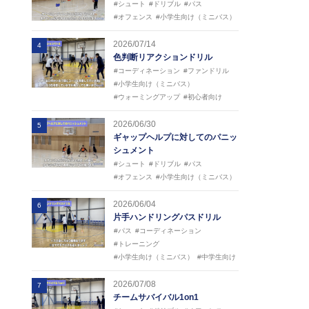
#シュート
#ドリブル
#パス
#オフェンス
#小学生向け（ミニバス）
2026/07/14
4
色判断リアクションドリル
#コーディネーション
#ファンドリル
#小学生向け（ミニバス）
#ウォーミングアップ
#初心者向け
2026/06/30
5
ギャップヘルプに対してのパニッ
シュメント
#シュート
#ドリブル
#パス
#オフェンス
#小学生向け（ミニバス）
2026/06/04
6
片手ハンドリングパスドリル
#パス
#コーディネーション
#トレーニング
#小学生向け（ミニバス）
#中学生向け
2026/07/08
7
チームサバイバル1on1