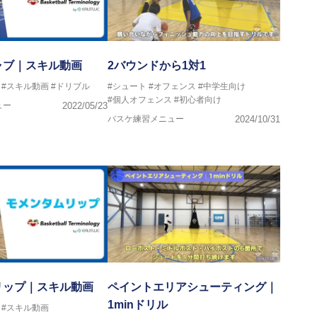
ャブ｜スキル動画
2バウンドから1対1
#スキル動画
#ドリブル
#シュート
#オフェンス
#中学生向け
#個人オフェンス
#初心者向け
ュー
2022/05/23
バスケ練習メニュー
2024/10/31
リップ｜スキル動画
ペイントエリアシューティング｜
1minドリル
#スキル動画