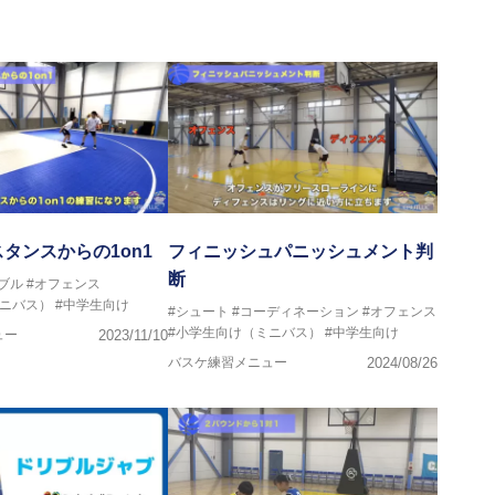
ヘッドコーチ
ーチ
ヘッドコーチ
ヘッドコーチ
ーチ
グキャンプアドバイザリーコーチ
ヘッドコーチ
ヘッドコーチ
サポートコーチ
ントコーチ
タンスからの1on1
フィニッシュパニッシュメント判
断
ブル
#オフェンス
ミニバス）
#中学生向け
#シュート
#コーディネーション
#オフェンス
#小学生向け（ミニバス）
#中学生向け
ュー
2023/11/10
バスケ練習メニュー
2024/08/26