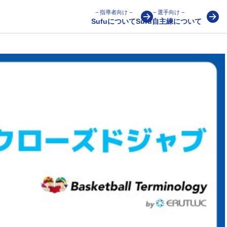
− 指導者向け −
− 選手向け −
Sufuについて
Sufu自主練について