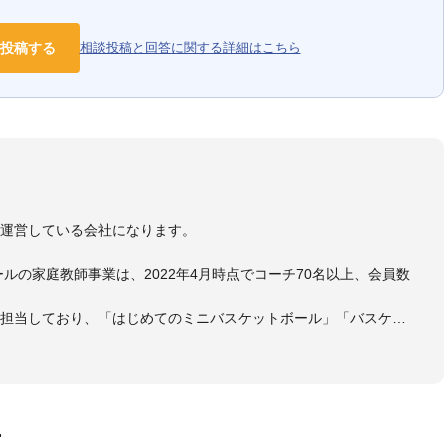
投稿する
相談投稿と回答に関する詳細はこちら
）
を運営している会社になります。
ールの家庭教師事業は、2022年4月時点でコーチ70名以上、会員数
も担当しており、「はじめてのミニバスケットボール」「バスケッ
ットボール判断力を高めるトレーニングブック」「バスケットボール
・DVDも監修しています。
 JBA活動歴】
ヘッドコーチ
画