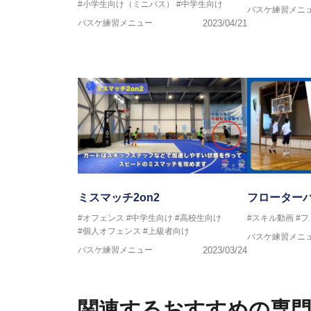
#小学生向け（ミニバス）
#中学生向け
バスケ練習メニ
バスケ練習メニュー
2023/04/21
ミスマッチ2on2
フローター
#オフェンス
#中学生向け
#高校生向け
#スキル動画
#
#個人オフェンス
#上級者向け
バスケ練習メニ
バスケ練習メニュー
2023/03/24
関連するおすすめの専門