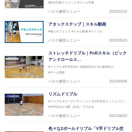
#鈴木代表クリニック
#ゴール不要
バスケ練習メニュー
2020/01/10
アタックステップ｜スキル動画
#個人オフェンス
#スキル動画
#ドリブル
バスケ練習メニュー
2022/05/23
ストレッチドリブル｜PnRスキル（ピック
アンドロールス…
#ドリブル
#中学生向け
#高校生向け
#上級者向け
#チーム戦術
バスケ練習メニュー
2022/05/06
リズムドリブル
#ドリブル
#コーディネーション
#小学生向け（ミニバス）
#中学生向け
#家（自宅）でできる
バスケ練習メニュー
2021/06/22
色々な2ボールドリブル「V字ドリブル交