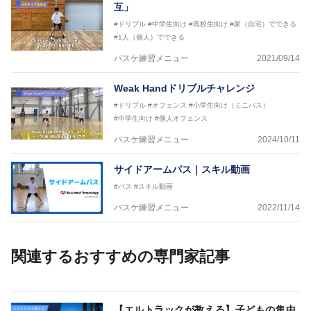
互」
#ドリブル
#中学生向け
#高校生向け
#家（自宅）でできる
#1人（個人）でできる
バスケ練習メニュー
2021/09/14
Weak Handドリブルチャレンジ
#ドリブル
#オフェンス
#小学生向け（ミニバス）
#中学生向け
#個人オフェンス
バスケ練習メニュー
2024/10/11
サイドアームパス｜スキル動画
#パス
#スキル動画
バスケ練習メニュー
2022/11/14
関連するおすすめの専門家記事
【エルトラックが教える】子どもの集中