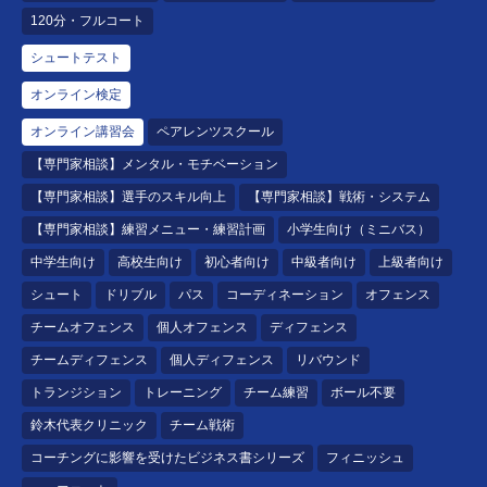
120分・フルコート
シュートテスト
オンライン検定
オンライン講習会
ペアレンツスクール
【専門家相談】メンタル・モチベーション
【専門家相談】選手のスキル向上
【専門家相談】戦術・システム
【専門家相談】練習メニュー・練習計画
小学生向け（ミニバス）
中学生向け
高校生向け
初心者向け
中級者向け
上級者向け
シュート
ドリブル
パス
コーディネーション
オフェンス
チームオフェンス
個人オフェンス
ディフェンス
チームディフェンス
個人ディフェンス
リバウンド
トランジション
トレーニング
チーム練習
ボール不要
鈴木代表クリニック
チーム戦術
コーチングに影響を受けたビジネス書シリーズ
フィニッシュ