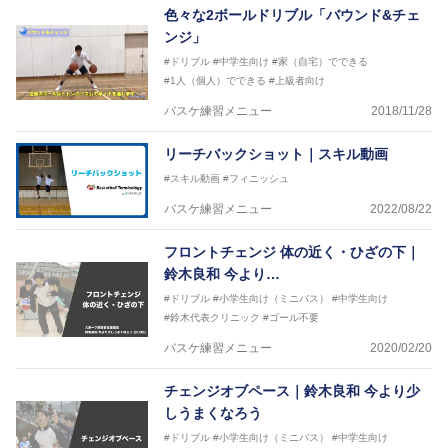
2021年～女子日本代表アシスタントコーチ
色々な2ボールドリブル「バウンド&チェ
ンジ」
#ドリブル
#中学生向け
#家（自宅）でできる
#1人（個人）でできる
#上級者向け
バスケ練習メニュー
2018/11/28
リーチバックショット｜スキル動画
#スキル動画
#フィニッシュ
バスケ練習メニュー
2022/08/22
フロントチェンジ 体の近く・ひざの下｜
鈴木良和 今より…
#ドリブル
#小学生向け（ミニバス）
#中学生向け
#鈴木代表クリニック
#ゴール不要
バスケ練習メニュー
2020/02/20
チェンジオブペース｜鈴木良和 今より少
しうまくなろう
#ドリブル
#小学生向け（ミニバス）
#中学生向け