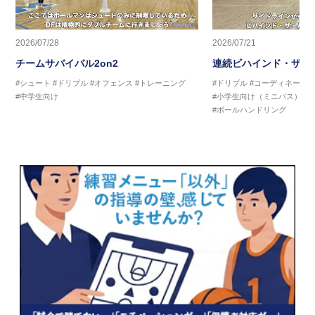
2026/07/28
2026/07/21
チームサバイバル2on2
連続ビハインド・ザ・
#シュート
#ドリブル
#オフェンス
#トレーニング
#ドリブル
#コーディネーシ
#中学生向け
#小学生向け（ミニバス）
#
#ボールハンドリング