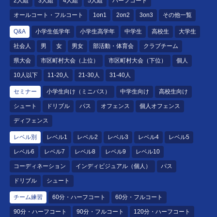
2人組
3人組
4人組
5人組
ハーフコート
オールコート・フルコート
1on1
2on2
3on3
その他一覧
Q&A
小学生低学年
小学生高学年
中学生
高校生
大学生
社会人
男
女
男女
部活動・体育会
クラブチーム
県大会
市区町村大会（上位）
市区町村大会（下位）
個人
10人以下
11-20人
21-30人
31-40人
セミナー
小学生向け（ミニバス）
中学生向け
高校生向け
シュート
ドリブル
パス
オフェンス
個人オフェンス
ディフェンス
レベル別
レベル1
レベル2
レベル3
レベル4
レベル5
レベル6
レベル7
レベル8
レベル9
レベル10
コーディネーション
インディビジュアル（個人）
パス
ドリブル
シュート
チーム練習
60分・ハーフコート
60分・フルコート
90分・ハーフコート
90分・フルコート
120分・ハーフコート