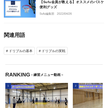
【Sufu会員が教える】オススメのバスケ
便利グッズ
Sufu編集部
2022/04/26
関連用語
# ドリブルの基本
# ドリブルの実戦
RANKING
－練習メニュー動画－
1
2