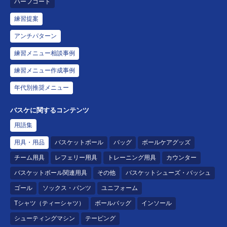
ハーフコート
練習提案
アンチパターン
練習メニュー相談事例
練習メニュー作成事例
年代別推奨メニュー
バスケに関するコンテンツ
用語集
用具・用品
バスケットボール
バッグ
ボールケアグッズ
チーム用具
レフェリー用具
トレーニング用具
カウンター
バスケットボール関連用具
その他
バスケットシューズ・バッシュ
ゴール
ソックス・パンツ
ユニフォーム
Tシャツ（ティーシャツ）
ボールバッグ
インソール
シューティングマシン
テーピング