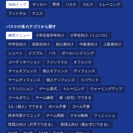
Sufuトップ
サッカー
野球
バスケ
ゴルフ
トレーニング
フットサル
テニス
バスケの各カテゴリから探す
練習メニュー
小学生低学年向け
小学生向け（ミニバス）
中学生向け
高校生向け
初心者向け
中級者向け
上級者向け
シュート
ドリブル
パス
ボールハンドリング
コーディネーション
ファンドリル
オフェンス
チームオフェンス
個人オフェンス
ディフェンス
チームディフェンス
個人ディフェンス
リバウンド
トランジション
ゲーム形式
トレーニング
ウォーミングアップ
クールダウン
チーム練習
家（自宅）でできる
1人（個人）でできる
ボール不要
ゴール不要
鈴木代表クリニック
チーム戦術
スキル動画
フィニッシュ
怪我人向け（片手でできる）
怪我人向け（動かずにできる）