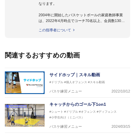
なります。
2004年に開始したバスケットボールの家庭教師事業
は、2022年4月時点でコーチ70名以上、会員数1300
名以上。
この指導者について
指導実績多数・各地講習会なども担当しており、「は
じめてのミニバスケットボール」「バスケットボール
IQ練習本」「バスケットボール判断力を高めるトレー
ニングブック」「バスケットボールの教科書１～４」
関連するおすすめの動画
など多くの書籍・DVDも監修しています。
【ERUTLUC代表鈴木良和コーチ JBA活動歴】
2016年U12ナショナルキャンプヘッドコーチ
サイドホップ｜スキル動画
2016年U13ナショナルキャンプヘッドコーチ
#ドリブル
#個人オフェンス
#スキル動画
2016年男子日本代表サポートコーチ
2017年U12ナショナルキャンプヘッドコーチ
バスケ練習メニュー
2022/10/12
2017年U13ナショナルキャンプヘッドコーチ
2017年男子日本代表サポートコーチ
キャッチからのゴール下1on1
2018年U22日本代表スプリングキャンプアドバイザ
#シュート
#ドリブル
#オフェンス
#ディフェンス
リーコーチ
#小学生向け（ミニバス）
2018年U12ナショナルキャンプヘッドコーチ
2018年U13ナショナルキャンプヘッドコーチ
バスケ練習メニュー
2024/03/15
2018年～2021年男子日本代表サポートコーチ