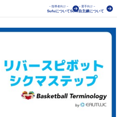
− 指導者向け −
− 選手向け −
Sufuについて
Sufu自主練について