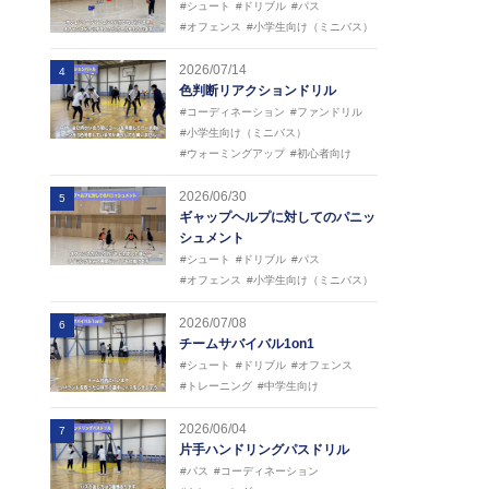
#シュート
#ドリブル
#パス
#オフェンス
#小学生向け（ミニバス）
2026/07/14
4
色判断リアクションドリル
#コーディネーション
#ファンドリル
#小学生向け（ミニバス）
#ウォーミングアップ
#初心者向け
2026/06/30
5
ギャップヘルプに対してのパニッ
シュメント
#シュート
#ドリブル
#パス
#オフェンス
#小学生向け（ミニバス）
2026/07/08
6
チームサバイバル1on1
#シュート
#ドリブル
#オフェンス
#トレーニング
#中学生向け
2026/06/04
7
片手ハンドリングパスドリル
#パス
#コーディネーション