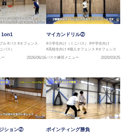
1on1
マイカンドリル②
ブル
#パス
#オフェンス
#小学生向け（ミニバス）
#中学生向け
ミニバス）
#高校生向け
#個人オフェンス
#オフェンス
ュー
2026/06/16
バスケ練習メニュー
2020/03/25
ンジション②
ポインティング勝負