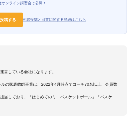
はオンライン講習会で公開！
投稿する
相談投稿と回答に関する詳細はこちら
）
を運営している会社になります。
ールの家庭教師事業は、2022年4月時点でコーチ70名以上、会員数
も担当しており、「はじめてのミニバスケットボール」「バスケッ
ットボール判断力を高めるトレーニングブック」「バスケットボール
・DVDも監修しています。
 JBA活動歴】