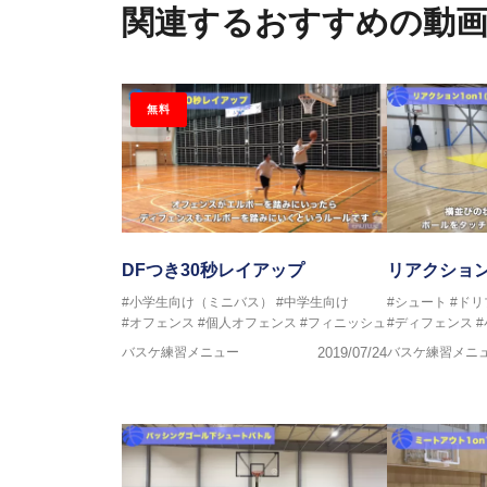
2016年U12ナショナルキャンプ
関連するおすすめの動
2016年U13ナショナルキャンプ
2016年男子日本代表サポートコ
2017年U12ナショナルキャンプ
2017年U13ナショナルキャンプ
無料
2017年男子日本代表サポートコ
2018年U22日本代表スプリン
2018年U12ナショナルキャンプ
2018年U13ナショナルキャンプ
2018年～2021年男子日本代表
2021年～女子日本代表アシスタ
DFつき30秒レイアップ
リアクション1
#小学生向け（ミニバス）
#中学生向け
#シュート
#ドリ
#オフェンス
#個人オフェンス
#フィニッシュ
#ディフェンス
バスケ練習メニュー
2019/07/24
バスケ練習メニ