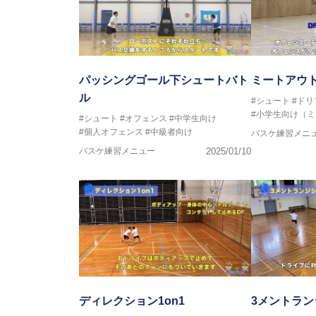
パッシングゴール下シュートバト
ミートアウト
ル
#シュート
#ドリ
#小学生向け（
#シュート
#オフェンス
#中学生向け
#個人オフェンス
#中級者向け
バスケ練習メニ
バスケ練習メニュー
2025/01/10
ディレクション1on1
3メントラ