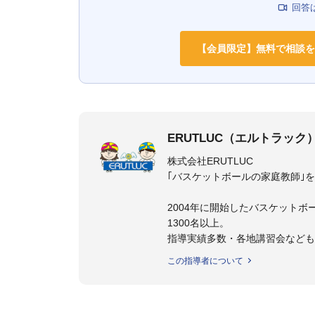
回答
【会員限定】無料で相談を
ERUTLUC（エルトラック
株式会社ERUTLUC
｢バスケットボールの家庭教師｣
2004年に開始したバスケットボ
1300名以上。
指導実績多数・各地講習会など
トボール IQ練習本」「バスケ
この指導者について
の教科書１～４」など多くの書籍
【ERUTLUC代表鈴木良和コーチ