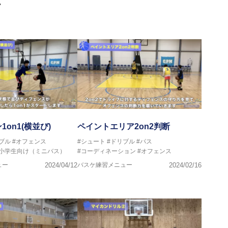
ヘッドコーチ
画
ヘッドコーチ
ーチ
ヘッドコーチ
ヘッドコーチ
ーチ
グキャンプアドバイザリーコーチ
ヘッドコーチ
ヘッドコーチ
サポートコーチ
ントコーチ
on1(横並び)
ペイントエリア2on2判断
ブル
#オフェンス
#シュート
#ドリブル
#パス
#小学生向け（ミニバス）
#コーディネーション
#オフェンス
ュー
2024/04/12
バスケ練習メニュー
2024/02/16