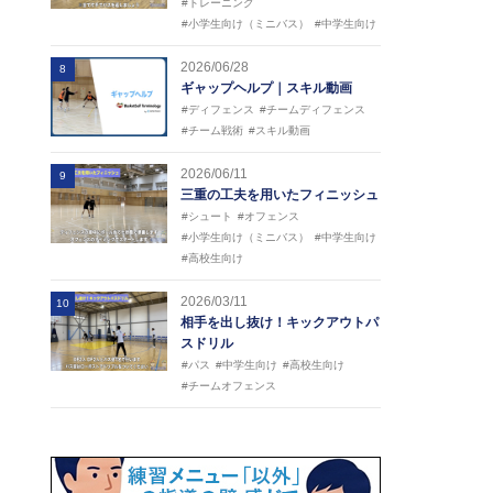
#トレーニング
#小学生向け（ミニバス）
#中学生向け
2026/06/28
8
ギャップヘルプ｜スキル動画
#ディフェンス
#チームディフェンス
#チーム戦術
#スキル動画
2026/06/11
9
三重の工夫を用いたフィニッシュ
#シュート
#オフェンス
#小学生向け（ミニバス）
#中学生向け
#高校生向け
2026/03/11
10
相手を出し抜け！キックアウトパ
スドリル
#パス
#中学生向け
#高校生向け
#チームオフェンス