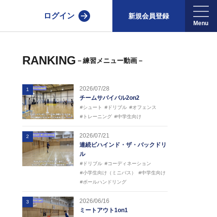
ログイン
新規会員登録
RANKING
－練習メニュー動画－
2026/07/28
1
チームサバイバル2on2
#シュート
#ドリブル
#オフェンス
#トレーニング
#中学生向け
2026/07/21
2
連続ビハインド・ザ・バックドリ
ル
#ドリブル
#コーディネーション
#小学生向け（ミニバス）
#中学生向け
#ボールハンドリング
2026/06/16
3
ミートアウト1on1