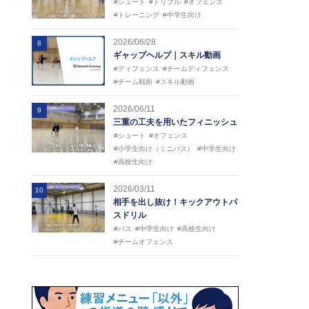
#シュート
#ドリブル
#オフェンス
#トレーニング
#中学生向け
2026/06/28
8
ギャップヘルプ｜スキル動画
#ディフェンス
#チームディフェンス
#チーム戦術
#スキル動画
2026/06/11
9
三重の工夫を用いたフィニッシュ
#シュート
#オフェンス
#小学生向け（ミニバス）
#中学生向け
#高校生向け
2026/03/11
10
相手を出し抜け！キックアウトパ
スドリル
#パス
#中学生向け
#高校生向け
#チームオフェンス