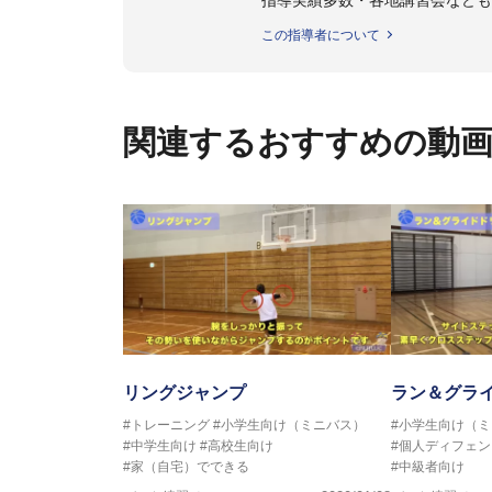
指導実績多数・各地講習会など
トボール IQ練習本」「バスケ
この指導者について
の教科書１～４」など多くの書籍
【ERUTLUC代表鈴木良和コーチ
2016年U12ナショナルキャンプ
関連するおすすめの動
2016年U13ナショナルキャンプ
2016年男子日本代表サポートコ
2017年U12ナショナルキャンプ
2017年U13ナショナルキャンプ
2017年男子日本代表サポートコ
2018年U22日本代表スプリン
2018年U12ナショナルキャンプ
2018年U13ナショナルキャンプ
2018年～2021年男子日本代表
2021年～女子日本代表アシスタ
リングジャンプ
ラン＆グラ
#トレーニング
#小学生向け（ミニバス）
#小学生向け（
#中学生向け
#高校生向け
#個人ディフェン
#家（自宅）でできる
#中級者向け