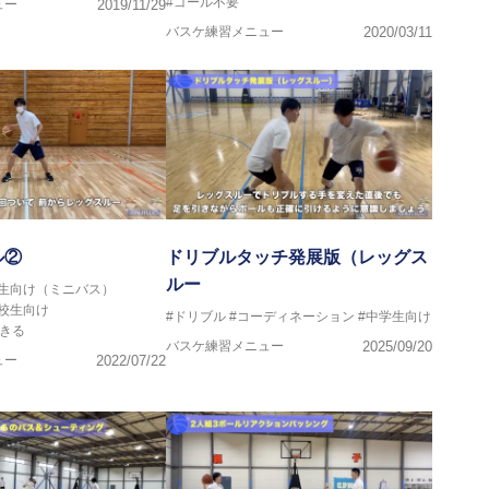
#ゴール不要
ュー
2019/11/29
バスケ練習メニュー
2020/03/11
ル②
ドリブルタッチ発展版（レッグス
ルー
学生向け（ミニバス）
高校生向け
#ドリブル
#コーディネーション
#中学生向け
きる
バスケ練習メニュー
2025/09/20
ュー
2022/07/22