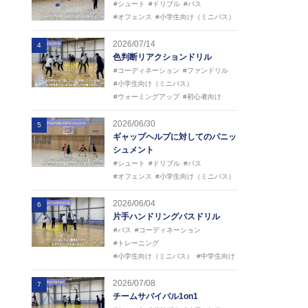
#シュート
#ドリブル
#パス
#オフェンス
#小学生向け（ミニバス）
2026/07/14
4
色判断リアクションドリル
#コーディネーション
#ファンドリル
#小学生向け（ミニバス）
#ウォーミングアップ
#初心者向け
2026/06/30
5
ギャップヘルプに対してのパニッ
シュメント
#シュート
#ドリブル
#パス
#オフェンス
#小学生向け（ミニバス）
2026/06/04
6
片手ハンドリングパスドリル
#パス
#コーディネーション
#トレーニング
#小学生向け（ミニバス）
#中学生向け
2026/07/08
7
チームサバイバル1on1