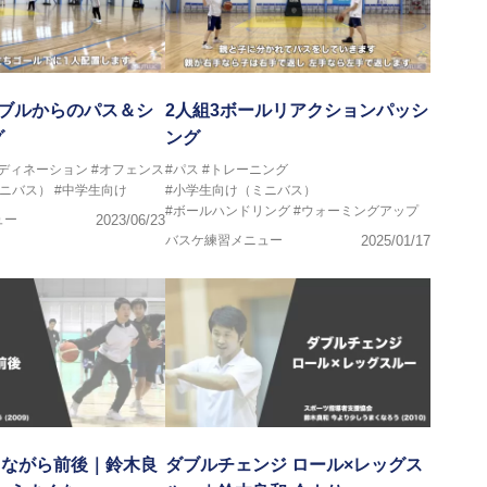
リブルからのパス＆シ
2人組3ボールリアクションパッシ
グ
ング
ーディネーション
#オフェンス
#パス
#トレーニング
ミニバス）
#中学生向け
#小学生向け（ミニバス）
#ボールハンドリング
#ウォーミングアップ
ュー
2023/06/23
バスケ練習メニュー
2025/01/17
きながら前後｜鈴木良
ダブルチェンジ ロール×レッグス