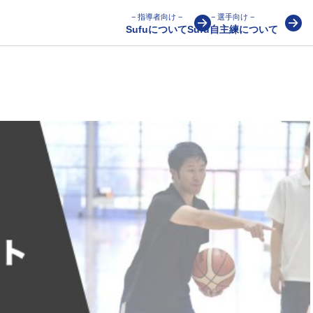
− 指導者向け −
− 選手向け −
Sufuについて
Sufu自主練について