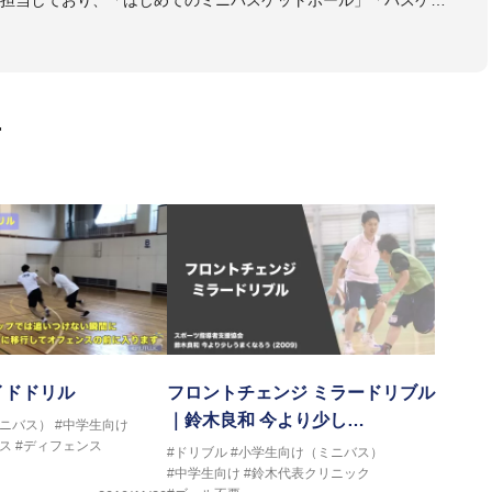
も担当しており、「はじめてのミニバスケットボール」「バスケッ
ットボール判断力を高めるトレーニングブック」「バスケットボール
・DVDも監修しています。
 JBA活動歴】
ヘッドコーチ
画
ヘッドコーチ
ーチ
ヘッドコーチ
ヘッドコーチ
ーチ
グキャンプアドバイザリーコーチ
ヘッドコーチ
ヘッドコーチ
サポートコーチ
ントコーチ
イドドリル
フロントチェンジ ミラードリブル
｜鈴木良和 今より少し…
ミニバス）
#中学生向け
ス
#ディフェンス
#ドリブル
#小学生向け（ミニバス）
#中学生向け
#鈴木代表クリニック