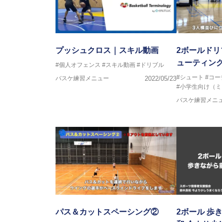
プッシュクロス｜スキル動画
2ボールド
ューティン
#個人オフェンス
#スキル動画
#ドリブル
#シュート
#コ
バスケ練習メニュー
2022/05/23
#小学生向け（
バスケ練習メニ
パス＆カットスペーシング②
2ボール 歩