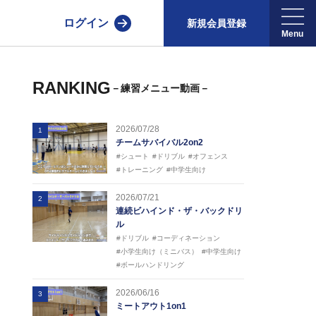
ログイン
新規会員登録
RANKING
－練習メニュー動画－
2026/07/28
1
チームサバイバル2on2
#シュート
#ドリブル
#オフェンス
#トレーニング
#中学生向け
2026/07/21
2
連続ビハインド・ザ・バックドリ
ル
#ドリブル
#コーディネーション
#小学生向け（ミニバス）
#中学生向け
#ボールハンドリング
2026/06/16
3
ミートアウト1on1