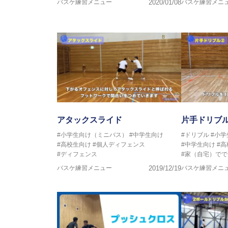
バスケ練習メニュー
2020/01/08
バスケ練習メニ
アタックスライド
片手ドリブ
#小学生向け（ミニバス）
#中学生向け
#ドリブル
#小
#高校生向け
#個人ディフェンス
#中学生向け
#
#ディフェンス
#家（自宅）でで
バスケ練習メニュー
2019/12/19
バスケ練習メニ