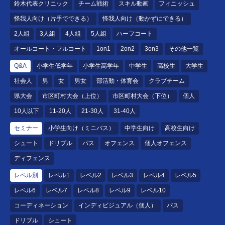
鈴木代表クリニック
チーム戦術
スキル動画
フィニッシュ
怪我人向け（片手でできる）
怪我人向け（動かずにできる）
2人組
3人組
4人組
5人組
ハーフコート
オールコート・フルコート
1on1
2on2
3on3
その他一覧
Q&A
小学生低学年
小学生高学年
中学生
高校生
大学生
社会人
男
女
男女
部活動・体育会
クラブチーム
県大会
市区町村大会（上位）
市区町村大会（下位）
個人
10人以下
11-20人
21-30人
31-40人
セミナー
小学生向け（ミニバス）
中学生向け
高校生向け
シュート
ドリブル
パス
オフェンス
個人オフェンス
ディフェンス
レベル別
レベル1
レベル2
レベル3
レベル4
レベル5
レベル6
レベル7
レベル8
レベル9
レベル10
コーディネーション
インディビジュアル（個人）
パス
ドリブル
シュート