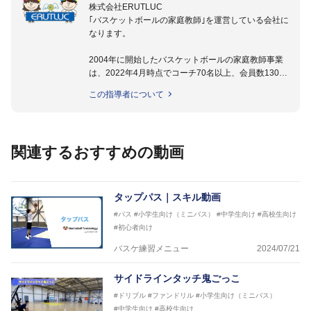
株式会社ERUTLUC
｢バスケットボールの家庭教師｣を運営している会社に
なります。
2004年に開始したバスケットボールの家庭教師事業
は、2022年4月時点でコーチ70名以上、会員数1300
名以上。
この指導者について
指導実績多数・各地講習会なども担当しており、「は
じめてのミニバスケットボール」「バスケットボール
IQ練習本」「バスケットボール判断力を高めるトレー
ニングブック」「バスケットボールの教科書１～４」
関連するおすすめの動画
など多くの書籍・DVDも監修しています。
【ERUTLUC代表鈴木良和コーチ JBA活動歴】
2016年U12ナショナルキャンプヘッドコーチ
タップパス｜スキル動画
2016年U13ナショナルキャンプヘッドコーチ
#パス
#小学生向け（ミニバス）
#中学生向け
#高校生向け
2016年男子日本代表サポートコーチ
#初心者向け
2017年U12ナショナルキャンプヘッドコーチ
2017年U13ナショナルキャンプヘッドコーチ
バスケ練習メニュー
2024/07/21
2017年男子日本代表サポートコーチ
2018年U22日本代表スプリングキャンプアドバイザ
サイドラインタッチ鬼ごっこ
リーコーチ
#ドリブル
#ファンドリル
#小学生向け（ミニバス）
2018年U12ナショナルキャンプヘッドコーチ
#中学生向け
#高校生向け
2018年U13ナショナルキャンプヘッドコーチ