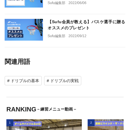
Sufu編集部
2022/06/06
【Sufu会員が教える】バスケ選手に贈る
オススメのプレゼント
Sufu編集部
2022/09/12
関連用語
# ドリブルの基本
# ドリブルの実戦
RANKING
－練習メニュー動画－
1
2