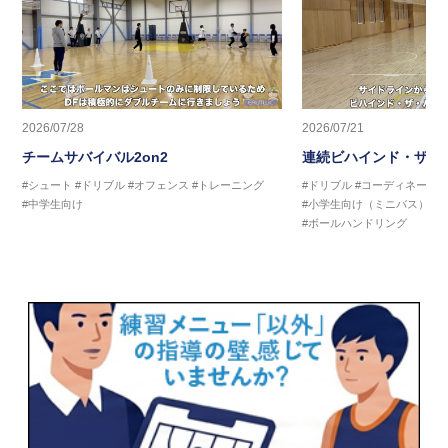
2026/07/28
2026/07/21
チームサバイバル2on2
連続ビハインド・ザ・
#シュート
#ドリブル
#オフェンス
#トレーニング
#ドリブル
#コーディネーシ
#中学生向け
#小学生向け（ミニバス）
#
#ボールハンドリング