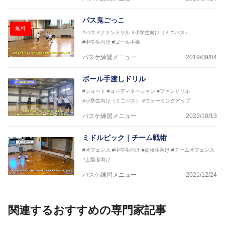
パス鬼ごっこ
無料
#パス
#ファンドリル
#小学生向け（ミニバス）
#中学生向け
#ゴール不要
バスケ練習メニュー
2019/09/04
ボール手渡しドリル
#シュート
#コーディネーション
#ファンドリル
#小学生向け（ミニバス）
#ウォーミングアップ
バスケ練習メニュー
2023/10/13
ミドルピック｜チーム戦術
#オフェンス
#中学生向け
#高校生向け
#チームオフェンス
#上級者向け
バスケ練習メニュー
2021/12/24
関連するおすすめの専門家記事