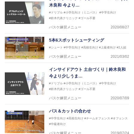
木良和 今より…
#ドリブル
#小学生向け（ミニバス）
#中学生向け
#鈴木代表クリニック
#ゴール不要
バスケ練習メニュー
2020/08/27
5本6スポットシューティング
#シュート
#中学生向け
#高校生向け
#上級者向け
#2人組
バスケ練習メニュー
2021/03/02
インサイドアウト 土台づくり｜鈴木良和
今より少しうま…
#ドリブル
#小学生向け（ミニバス）
#中学生向け
#鈴木代表クリニック
#ゴール不要
バスケ練習メニュー
2020/07/09
パス＆カットの合わせ
#中学生向け
#高校生向け
#チームオフェンス
#オフェンス
#中級者向け
バスケ練習メニュー
2019/07/24