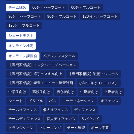
チーム練習
60分・ハーフコート
60分・フルコート
90分・ハーフコート
90分・フルコート
120分・ハーフコート
120分・フルコート
シュートテスト
オンライン検定
オンライン講習会
ペアレンツスクール
【専門家相談】メンタル・モチベーション
【専門家相談】選手のスキル向上
【専門家相談】戦術・システム
【専門家相談】練習メニュー・練習計画
小学生向け（ミニバス）
中学生向け
高校生向け
初心者向け
中級者向け
上級者向け
シュート
ドリブル
パス
コーディネーション
オフェンス
チームオフェンス
個人オフェンス
ディフェンス
チームディフェンス
個人ディフェンス
リバウンド
トランジション
トレーニング
チーム練習
ボール不要