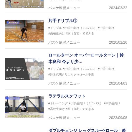
2018年～2021年男子日本代表サポートコーチ
バスケ練習メニュー
2024/03/22
2021年～女子日本代表アシスタントコーチ
片手ドリブル①
#ドリブル
#小学生向け（ミニバス）
#中学生向け
#高校生向け
#家（自宅）でできる
バスケ練習メニュー
2020/02/26
ロールターン オーバーロールターン｜鈴
木良和 今より少…
#ドリブル
#小学生向け（ミニバス）
#中学生向け
#鈴木代表クリニック
#ゴール不要
バスケ練習メニュー
2020/04/03
ラテラルスクワット
#トレーニング
#小学生向け（ミニバス）
#中学生向け
#高校生向け
#家（自宅）でできる
バスケ練習メニュー
2023/09/08
ダブルチェンジ レッグスルー×ロール｜鈴