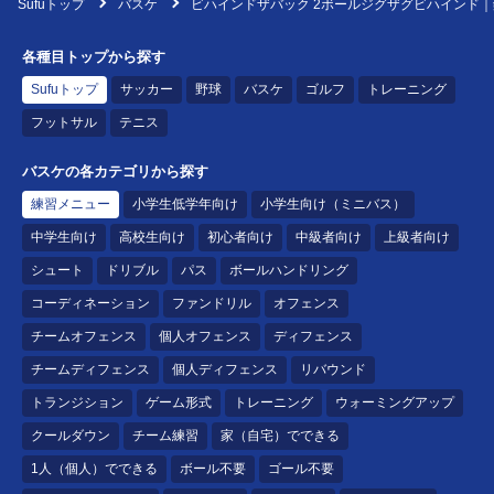
Sufuトップ
バスケ
ビハインドザバック 2ボールジグザグビハインド｜
各種目トップから探す
Sufuトップ
サッカー
野球
バスケ
ゴルフ
トレーニング
フットサル
テニス
バスケの各カテゴリから探す
練習メニュー
小学生低学年向け
小学生向け（ミニバス）
中学生向け
高校生向け
初心者向け
中級者向け
上級者向け
シュート
ドリブル
パス
ボールハンドリング
コーディネーション
ファンドリル
オフェンス
チームオフェンス
個人オフェンス
ディフェンス
チームディフェンス
個人ディフェンス
リバウンド
トランジション
ゲーム形式
トレーニング
ウォーミングアップ
クールダウン
チーム練習
家（自宅）でできる
1人（個人）でできる
ボール不要
ゴール不要