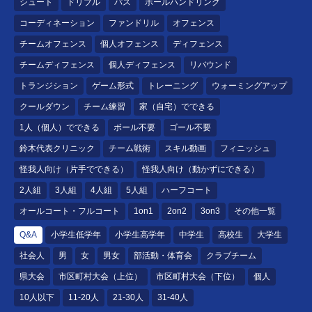
シュート
ドリブル
パス
ボールハンドリング
コーディネーション
ファンドリル
オフェンス
チームオフェンス
個人オフェンス
ディフェンス
チームディフェンス
個人ディフェンス
リバウンド
トランジション
ゲーム形式
トレーニング
ウォーミングアップ
クールダウン
チーム練習
家（自宅）でできる
1人（個人）でできる
ボール不要
ゴール不要
鈴木代表クリニック
チーム戦術
スキル動画
フィニッシュ
怪我人向け（片手でできる）
怪我人向け（動かずにできる）
2人組
3人組
4人組
5人組
ハーフコート
オールコート・フルコート
1on1
2on2
3on3
その他一覧
Q&A
小学生低学年
小学生高学年
中学生
高校生
大学生
社会人
男
女
男女
部活動・体育会
クラブチーム
県大会
市区町村大会（上位）
市区町村大会（下位）
個人
10人以下
11-20人
21-30人
31-40人