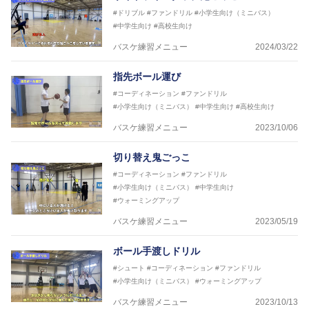
2016年U13ナショナルキャンプヘッドコーチ
#ドリブル
#ファンドリル
#小学生向け（ミニバス）
2016年男子日本代表サポートコーチ
#中学生向け
#高校生向け
2017年U12ナショナルキャンプヘッドコーチ
2017年U13ナショナルキャンプヘッドコーチ
バスケ練習メニュー
2024/03/22
2017年男子日本代表サポートコーチ
2018年U22日本代表スプリングキャンプアドバイザ
指先ボール運び
リーコーチ
#コーディネーション
#ファンドリル
2018年U12ナショナルキャンプヘッドコーチ
#小学生向け（ミニバス）
#中学生向け
#高校生向け
2018年U13ナショナルキャンプヘッドコーチ
2018年～2021年男子日本代表サポートコーチ
バスケ練習メニュー
2023/10/06
2021年～女子日本代表アシスタントコーチ
切り替え鬼ごっこ
#コーディネーション
#ファンドリル
#小学生向け（ミニバス）
#中学生向け
#ウォーミングアップ
バスケ練習メニュー
2023/05/19
ボール手渡しドリル
#シュート
#コーディネーション
#ファンドリル
#小学生向け（ミニバス）
#ウォーミングアップ
バスケ練習メニュー
2023/10/13