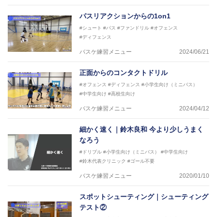
パスリアクションからの1on1
#シュート
#パス
#ファンドリル
#オフェンス
#ディフェンス
バスケ練習メニュー
2024/06/21
正面からのコンタクトドリル
#オフェンス
#ディフェンス
#小学生向け（ミニバス）
#中学生向け
#高校生向け
バスケ練習メニュー
2024/04/12
細かく速く｜鈴木良和 今より少しうまく
なろう
#ドリブル
#小学生向け（ミニバス）
#中学生向け
#鈴木代表クリニック
#ゴール不要
バスケ練習メニュー
2020/01/10
スポットシューティング｜シューティング
テスト②