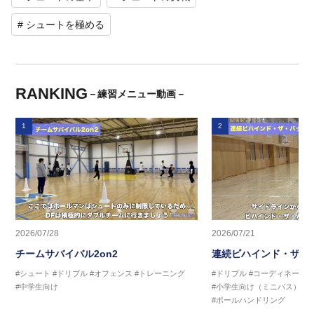
# シュートを極める
RANKING
－練習メニュー動画－
1
2
2026/07/28
2026/07/21
チームサバイバル2on2
連続ビハインド・ザ・
#シュート
#ドリブル
#オフェンス
#トレーニング
#ドリブル
#コーディネーシ
#中学生向け
#小学生向け（ミニバス）
#
#ボールハンドリング