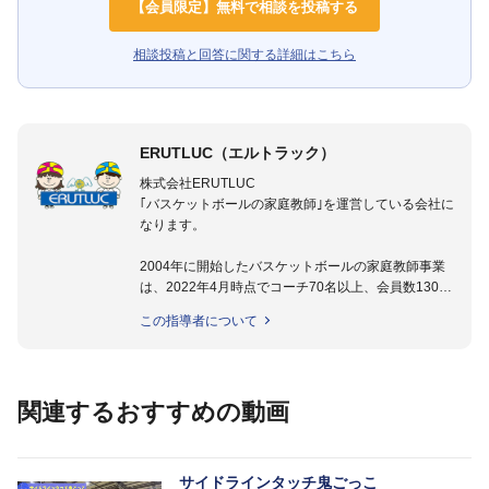
【会員限定】無料で相談を投稿する
相談投稿と回答に関する詳細はこちら
ERUTLUC（エルトラック）
株式会社ERUTLUC
｢バスケットボールの家庭教師｣を運営している会社に
なります。
2004年に開始したバスケットボールの家庭教師事業
は、2022年4月時点でコーチ70名以上、会員数1300
名以上。
この指導者について
指導実績多数・各地講習会なども担当しており、「は
じめてのミニバスケットボール」「バスケットボール
IQ練習本」「バスケットボール判断力を高めるトレー
ニングブック」「バスケットボールの教科書１～４」
関連するおすすめの動画
など多くの書籍・DVDも監修しています。
【ERUTLUC代表鈴木良和コーチ JBA活動歴】
2016年U12ナショナルキャンプヘッドコーチ
サイドラインタッチ鬼ごっこ