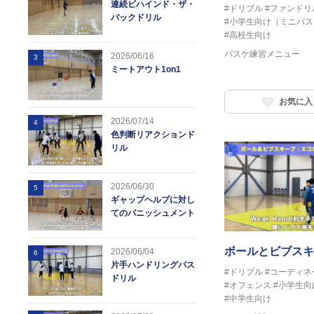
連続ビハインド・ザ・
#ドリブル
#ファンドリ
バックドリル
#小学生向け（ミニバス
#高校生向け
バスケ練習メニュー
2026/06/16
3
ミートアウト1on1
お気に入
2026/07/14
4
色判断リアクションド
リル
2026/06/30
5
ギャップヘルプに対し
てのパニッシュメント
ボールとビブスキ
2026/06/04
6
片手ハンドリングパス
#ドリブル
#コーディネ
ドリル
#オフェンス
#小学生向
#中学生向け