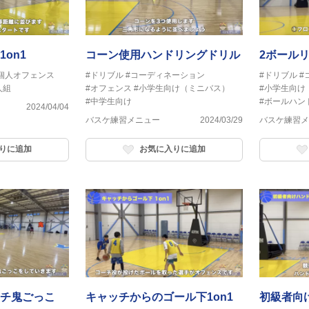
on1
コーン使用ハンドリングドリル
2ボール
個人オフェンス
#ドリブル
#コーディネーション
#ドリブル
#
人組
#オフェンス
#小学生向け（ミニバス）
#小学生向け
#中学生向け
#ボールハン
2024/04/04
バスケ練習メニュー
2024/03/29
バスケ練習メ
りに追加
お気に入りに追加
チ鬼ごっこ
キャッチからのゴール下1on1
初級者向け