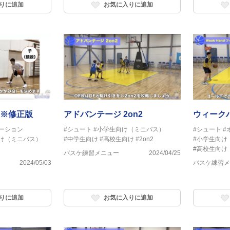
りに追加
お気に入りに追加
※修正版
アドバンテージ 2on2
ウィーク
ーション
#シュート
#小学生向け（ミニバス）
#シュート
#
け（ミニバス）
#中学生向け
#高校生向け
#2on2
#小学生向け
#高校生向け
バスケ練習メニュー
2024/04/25
2024/05/03
バスケ練習メ
りに追加
お気に入りに追加