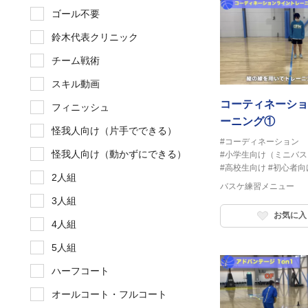
ゴール不要
鈴木代表クリニック
チーム戦術
スキル動画
コーティネーショ
フィニッシュ
ーニング①
怪我人向け（片手でできる）
#コーディネーション
怪我人向け（動かずにできる）
#小学生向け（ミニバス
#高校生向け
#初心者向
2人組
バスケ練習メニュー
3人組
お気に入
4人組
5人組
ハーフコート
オールコート・フルコート