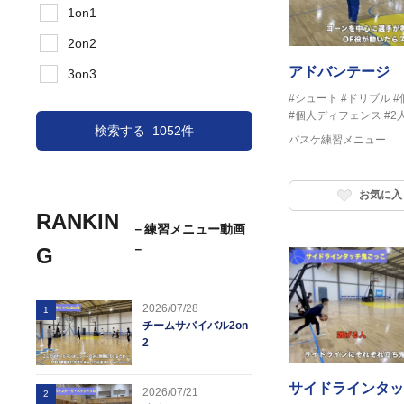
1on1
2on2
アドバンテージ 1
3on3
#シュート
#ドリブル
#
#個人ディフェンス
#2
検索する
1052件
バスケ練習メニュー
お気に入
RANKIN
－練習メニュー動画
－
G
2026/07/28
1
チームサバイバル2on
2
サイドラインタッ
2026/07/21
2