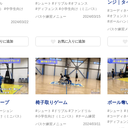
ンジ｜タ
ル
#シュート
#ドリブル
#オフェンス
）
#中学生向け
#ディフェンス
#小学生向け（ミニバス）
②
#コーディネ
#オフェンス
バスケ練習メニュー
2024/03/15
#ボールハン
2024/03/22
バスケ練習メ
りに追加
お気に入りに追加
ープ
椅子取りゲーム
ボール奪い
ーション
#シュート
#ドリブル
#ファンドリル
#シュート
#
け（ミニバス）
#小学生向け（ミニバス）
#チーム練習
#コーディネ
#ディフェン
バスケ練習メニュー
2024/03/11