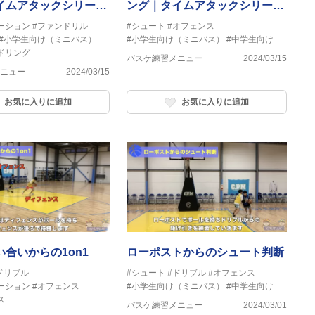
イムアタックシリーズ
ング｜タイムアタックシリーズ
①
ーション
#ファンドリル
#シュート
#オフェンス
#小学生向け（ミニバス）
#小学生向け（ミニバス）
#中学生向け
ドリング
バスケ練習メニュー
2024/03/15
ニュー
2024/03/15
お気に入りに追加
お気に入りに追加
合いからの1on1
ローポストからのシュート判断
ドリブル
#シュート
#ドリブル
#オフェンス
ーション
#オフェンス
#小学生向け（ミニバス）
#中学生向け
ス
バスケ練習メニュー
2024/03/01