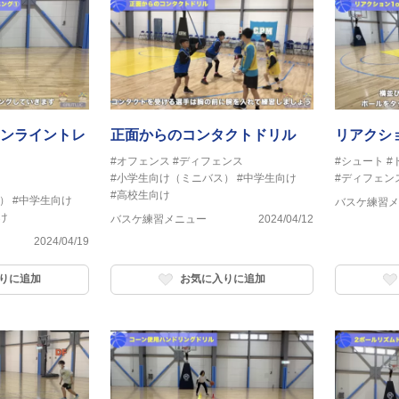
ンライントレ
正面からのコンタクトドリル
リアクショ
#オフェンス
#ディフェンス
#シュート
#
#小学生向け（ミニバス）
#中学生向け
#ディフェン
#高校生向け
）
#中学生向け
バスケ練習メ
け
バスケ練習メニュー
2024/04/12
2024/04/19
りに追加
お気に入りに追加