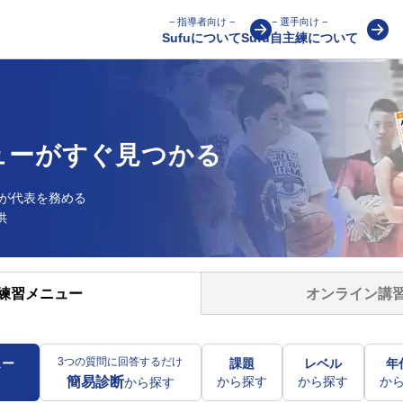
− 指導者向け −
− 選手向け −
Sufuについて
Sufu自主練について
ューが
すぐ見つかる
が
代表を務める
供
オンライン講
練習メニュー
3つの質問に回答するだけ
ュー
課題
レベル
年
から探す
から探す
か
簡易診断
から探す