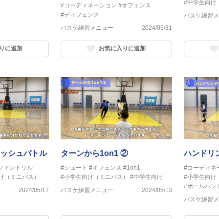
#中学生向け
#コーディネーション
#オフェンス
#ディフェンス
バスケ練習メ
バスケ練習メニュー
2024/05/31
りに追加
お気に入りに追加
ッシュバトル
ターンから1on1 ②
ハンドリ
ファンドリル
#シュート
#オフェンス
#1on1
#コーディネ
け（ミニバス）
#小学生向け（ミニバス）
#中学生向け
#小学生向け
#ボールハン
2024/05/17
バスケ練習メニュー
2024/05/13
バスケ練習メ