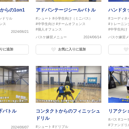
からの1on1
アドバンテージシールバトル
ハンドタ
ンドリル
#シュート
#小学生向け（ミニバス）
#コーディネ
ンス
#中学生向け
#チームオフェンス
#トレーニン
#個人オフェンス
#中学生向け
2024/06/21
バスケ練習メニュー
2024/06/14
バスケ練習メ
りに追加
お気に入りに追加
下バトル
コンタクトからのフィニッシュ
リアクショ
ドリル
#パス
#コー
#ファンドリ
#シュート
#ドリブル
2024/06/07