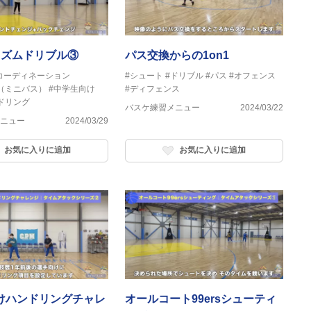
リズムドリブル③
パス交換からの1on1
コーディネーション
#シュート
#ドリブル
#パス
#オフェンス
（ミニバス）
#中学生向け
#ディフェンス
ドリング
バスケ練習メニュー
2024/03/22
ニュー
2024/03/29
お気に入りに追加
お気に入りに追加
ハンドリングチャレ
オールコート99ersシューティ