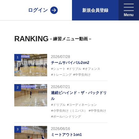
ログイン
新規会員登録
RANKING
－練習メニュー動画－
2026/07/28
1
チームサバイバル2on2
#シュート
#ドリブル
#オフェンス
#トレーニング
#中学生向け
2026/07/21
2
連続ビハインド・ザ・バックドリ
ル
#ドリブル
#コーディネーション
#小学生向け（ミニバス）
#中学生向け
#ボールハンドリング
2026/06/16
3
ミートアウト1on1