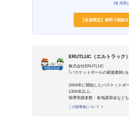
回答
【会員限定】無料で相談を
ERUTLUC（エルトラック
株式会社ERUTLUC
｢バスケットボールの家庭教師｣
2004年に開始したバスケットボ
1300名以上。
指導実績多数・各地講習会など
トボール IQ練習本」「バスケ
この指導者について
の教科書１～４」など多くの書籍
【ERUTLUC代表鈴木良和コーチ