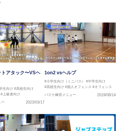
ヘッドコーチ
画
ヘッドコーチ
ーチ
ヘッドコーチ
ヘッドコーチ
ーチ
グキャンプアドバイザリーコーチ
ヘッドコーチ
ヘッドコーチ
サポートコーチ
ントコーチ
トアタック〜VSヘ
1on2 vsヘルプ
#小学生向け（ミニバス）
#中学生向け
#高校生向け
#個人オフェンス
#オフェンス
中学生向け
#高校生向け
#上級者向け
バスケ練習メニュー
2019/08/14
ュー
2023/03/17