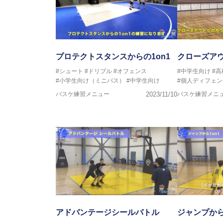
プロテクトスタンスからの1on1
クローズアウ
#シュート
#ドリブル
#オフェンス
#中学生向け
#
#小学生向け（ミニバス）
#中学生向け
#個人ディフェン
バスケ練習メニュー
2023/11/10
バスケ練習メニ
アドバンテージシールバトル
ジャンプから