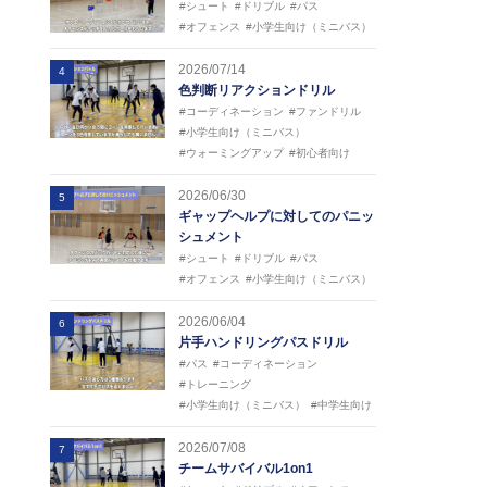
#シュート
#ドリブル
#パス
#オフェンス
#小学生向け（ミニバス）
2026/07/14
4
色判断リアクションドリル
#コーディネーション
#ファンドリル
#小学生向け（ミニバス）
#ウォーミングアップ
#初心者向け
2026/06/30
5
ギャップヘルプに対してのパニッ
シュメント
#シュート
#ドリブル
#パス
#オフェンス
#小学生向け（ミニバス）
2026/06/04
6
片手ハンドリングパスドリル
#パス
#コーディネーション
#トレーニング
#小学生向け（ミニバス）
#中学生向け
2026/07/08
7
チームサバイバル1on1