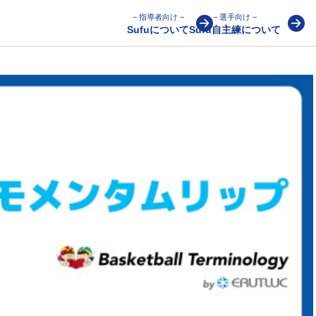
− 指導者向け −
− 選手向け −
Sufuについて
Sufu自主練について