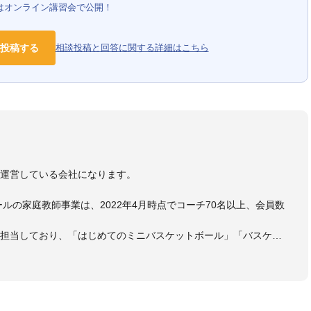
はオンライン講習会で公開！
投稿する
相談投稿と回答に関する詳細はこちら
）
を運営している会社になります。
ールの家庭教師事業は、2022年4月時点でコーチ70名以上、会員数
も担当しており、「はじめてのミニバスケットボール」「バスケッ
ットボール判断力を高めるトレーニングブック」「バスケットボール
・DVDも監修しています。
 JBA活動歴】