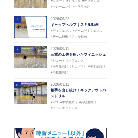
#シュート
#ドリブル
#オフェンス
#トレーニング
#中学生向け
2026/06/28
8
ギャップヘルプ｜スキル動画
#ディフェンス
#チームディフェンス
#チーム戦術
#スキル動画
2026/06/11
9
三重の工夫を用いたフィニッシュ
#シュート
#オフェンス
#小学生向け（ミニバス）
#中学生向け
#高校生向け
2026/03/11
10
相手を出し抜け！キックアウトパ
スドリル
#パス
#中学生向け
#高校生向け
#チームオフェンス