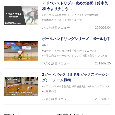
アドバンスドリブル 攻めの姿勢｜鈴木良
和 今より少しう…
#ドリブル
#小学生向け（ミニバス）
#中学生向け
#鈴木代表クリニック
#ゴール不要
バスケ練習メニュー
2020/06/04
ボールハンドリングシリーズ「ボールお手
玉」
#コーディネーション
#小学生向け（ミニバス）
#中学生向け
#ボールハンドリング
#家（自宅）でできる
バスケ練習メニュー
2019/09/25
2ガードバック（ミドルピックスペーシン
グ）｜チーム戦術
#オフェンス
#中学生向け
#高校生向け
#チームオフェンス
#上級者向け
バスケ練習メニュー
2022/01/21