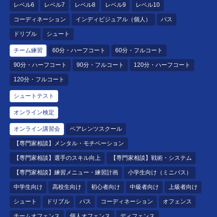
レベル6
レベル7
レベル8
レベル9
レベル10
コーディネーション
インディビジュアル（個人）
パス
ドリブル
シュート
チーム練習
60分・ハーフコート
60分・フルコート
90分・ハーフコート
90分・フルコート
120分・ハーフコート
120分・フルコート
シュートテスト
オンライン検定
オンライン講習会
ペアレンツスクール
【専門家相談】メンタル・モチベーション
【専門家相談】選手のスキル向上
【専門家相談】戦術・システム
【専門家相談】練習メニュー・練習計画
小学生向け（ミニバス）
中学生向け
高校生向け
初心者向け
中級者向け
上級者向け
シュート
ドリブル
パス
コーディネーション
オフェンス
チームオフェンス
個人オフェンス
ディフェンス