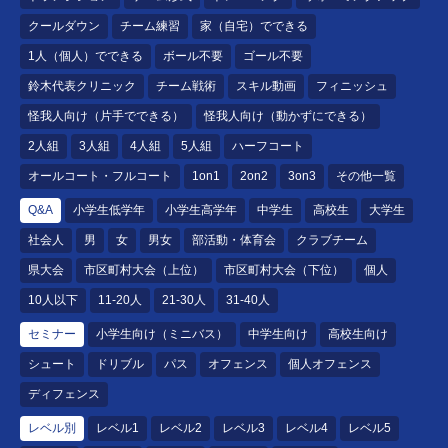
クールダウン
チーム練習
家（自宅）でできる
1人（個人）でできる
ボール不要
ゴール不要
鈴木代表クリニック
チーム戦術
スキル動画
フィニッシュ
怪我人向け（片手でできる）
怪我人向け（動かずにできる）
2人組
3人組
4人組
5人組
ハーフコート
オールコート・フルコート
1on1
2on2
3on3
その他一覧
Q&A
小学生低学年
小学生高学年
中学生
高校生
大学生
社会人
男
女
男女
部活動・体育会
クラブチーム
県大会
市区町村大会（上位）
市区町村大会（下位）
個人
10人以下
11-20人
21-30人
31-40人
セミナー
小学生向け（ミニバス）
中学生向け
高校生向け
シュート
ドリブル
パス
オフェンス
個人オフェンス
ディフェンス
レベル別
レベル1
レベル2
レベル3
レベル4
レベル5