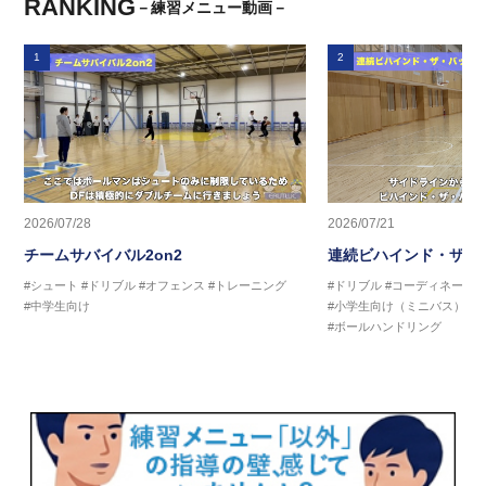
RANKING
－練習メニュー動画－
1
2
2026/07/28
2026/07/21
チームサバイバル2on2
連続ビハインド・ザ・
#シュート
#ドリブル
#オフェンス
#トレーニング
#ドリブル
#コーディネーシ
#中学生向け
#小学生向け（ミニバス）
#
#ボールハンドリング