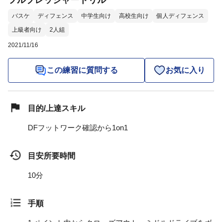
フルプレッシャードリル
バスケ
ディフェンス
中学生向け
高校生向け
個人ディフェンス
上級者向け
2人組
2021/11/16
この練習に質問する
お気に入り
目的/上達スキル
DFフットワーク確認から1on1
目安所要時間
10分
手順