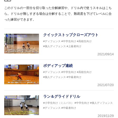
このドリルの一部分を切り取った分解練習や、ドリル内で使うスキルはこち
ら。ドリルが難しすぎる場合は分解することで、難易度を下げてレベルに合
った練習ができます。
クイックストップクローズアウト
#ディフェンス
#中学生向け
#高校生向け
#個人ディフェンス
#上級者向け
2021/09/14
ボディアップ連続
#ディフェンス
#中学生向け
#高校生向け
#個人ディフェンス
#中級者向け
2021/07/20
ラン＆グライドドリル
#小学生向け（ミニバス）
#中学生向け
#個人ディフェンス
#ディフェンス
#中級者向け
2019/11/29