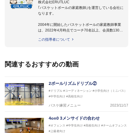
株式会社ERUTLUC
｢バスケットボールの家庭教師｣を運営している会社に
なります。
2004年に開始したバスケットボールの家庭教師事業
は、2022年4月時点でコーチ70名以上、会員数1300
名以上。
この指導者について
指導実績多数・各地講習会なども担当しており、「は
じめてのミニバスケットボール」「バスケットボール
IQ練習本」「バスケットボール判断力を高めるトレー
ニングブック」「バスケットボールの教科書１～４」
関連するおすすめの動画
など多くの書籍・DVDも監修しています。
【ERUTLUC代表鈴木良和コーチ JBA活動歴】
2016年U12ナショナルキャンプヘッドコーチ
2ボールリズムドリブル②
2016年U13ナショナルキャンプヘッドコーチ
#ドリブル
#コーディネーション
#小学生向け（ミニバス）
2016年男子日本代表サポートコーチ
#中学生向け
#高校生向け
2017年U12ナショナルキャンプヘッドコーチ
2017年U13ナショナルキャンプヘッドコーチ
バスケ練習メニュー
2023/11/17
2017年男子日本代表サポートコーチ
2018年U22日本代表スプリングキャンプアドバイザ
4on0 3メンサイドの合わせ
リーコーチ
#オフェンス
#中学生向け
#高校生向け
#チームオフェンス
2018年U12ナショナルキャンプヘッドコーチ
#上級者向け
2018年U13ナショナルキャンプヘッドコーチ