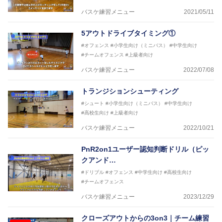
2018年～2021年男子日本代表サポートコーチ
バスケ練習メニュー
2021/05/11
2021年～女子日本代表アシスタントコーチ
5アウトドライブタイミング①
#オフェンス
#小学生向け（ミニバス）
#中学生向け
#チームオフェンス
#上級者向け
バスケ練習メニュー
2022/07/08
トランジションシューティング
#シュート
#小学生向け（ミニバス）
#中学生向け
#高校生向け
#上級者向け
バスケ練習メニュー
2022/10/21
PnR2on1ユーザー認知判断ドリル（ピッ
クアンド…
#ドリブル
#オフェンス
#中学生向け
#高校生向け
#チームオフェンス
バスケ練習メニュー
2023/12/29
クローズアウトからの3on3｜チーム練習