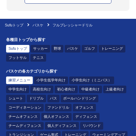
Sufuトップ
バスケ
フルプレッシャードリル
各種目トップから探す
Sufuトップ
サッカー
野球
バスケ
ゴルフ
トレーニング
フットサル
テニス
バスケの各カテゴリから探す
練習メニュー
小学生低学年向け
小学生向け（ミニバス）
中学生向け
高校生向け
初心者向け
中級者向け
上級者向け
シュート
ドリブル
パス
ボールハンドリング
コーディネーション
ファンドリル
オフェンス
チームオフェンス
個人オフェンス
ディフェンス
チームディフェンス
個人ディフェンス
リバウンド
トランジション
ゲーム形式
トレーニング
ウォーミングアップ