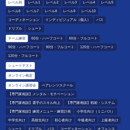
レベル別
レベル1
レベル2
レベル3
レベル4
レベル5
レベル6
レベル7
レベル8
レベル9
レベル10
コーディネーション
インディビジュアル（個人）
パス
ドリブル
シュート
チーム練習
60分・ハーフコート
60分・フルコート
90分・ハーフコート
90分・フルコート
120分・ハーフコート
120分・フルコート
シュートテスト
オンライン検定
オンライン講習会
ペアレンツスクール
【専門家相談】メンタル・モチベーション
【専門家相談】選手のスキル向上
【専門家相談】戦術・システム
【専門家相談】練習メニュー・練習計画
小学生向け（ミニバス）
中学生向け
高校生向け
初心者向け
中級者向け
上級者向け
シュート
ドリブル
パス
コーディネーション
オフェンス