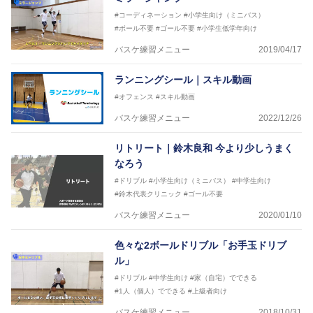
リーコーチ
#コーディネーション
#小学生向け（ミニバス）
2018年U12ナショナルキャンプヘッドコーチ
#ボール不要
#ゴール不要
#小学生低学年向け
2018年U13ナショナルキャンプヘッドコーチ
2018年～2021年男子日本代表サポートコーチ
バスケ練習メニュー
2019/04/17
2021年～女子日本代表アシスタントコーチ
ランニングシール｜スキル動画
#オフェンス
#スキル動画
バスケ練習メニュー
2022/12/26
リトリート｜鈴木良和 今より少しうまく
なろう
#ドリブル
#小学生向け（ミニバス）
#中学生向け
#鈴木代表クリニック
#ゴール不要
バスケ練習メニュー
2020/01/10
色々な2ボールドリブル「お手玉ドリブ
ル」
#ドリブル
#中学生向け
#家（自宅）でできる
#1人（個人）でできる
#上級者向け
バスケ練習メニュー
2018/10/31