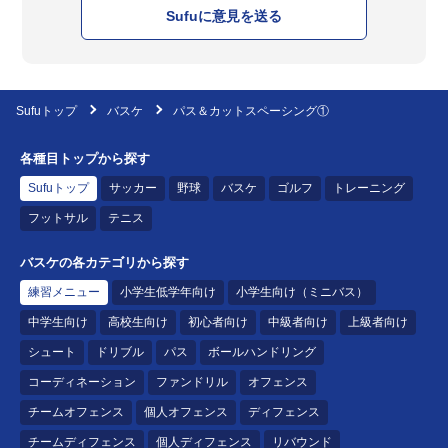
Sufuに意見を送る
Sufuトップ
バスケ
パス＆カットスペーシング①
各種目トップから探す
Sufuトップ
サッカー
野球
バスケ
ゴルフ
トレーニング
フットサル
テニス
バスケの各カテゴリから探す
練習メニュー
小学生低学年向け
小学生向け（ミニバス）
中学生向け
高校生向け
初心者向け
中級者向け
上級者向け
シュート
ドリブル
パス
ボールハンドリング
コーディネーション
ファンドリル
オフェンス
チームオフェンス
個人オフェンス
ディフェンス
チームディフェンス
個人ディフェンス
リバウンド