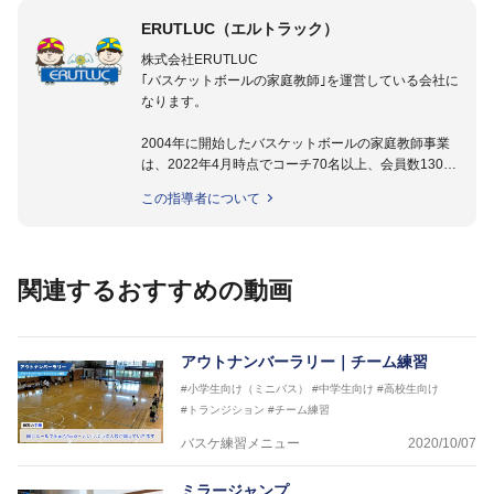
ERUTLUC（エルトラック）
株式会社ERUTLUC
｢バスケットボールの家庭教師｣を運営している会社に
なります。
2004年に開始したバスケットボールの家庭教師事業
は、2022年4月時点でコーチ70名以上、会員数1300
名以上。
この指導者について
指導実績多数・各地講習会なども担当しており、「は
じめてのミニバスケットボール」「バスケットボール
IQ練習本」「バスケットボール判断力を高めるトレー
ニングブック」「バスケットボールの教科書１～４」
関連するおすすめの動画
など多くの書籍・DVDも監修しています。
【ERUTLUC代表鈴木良和コーチ JBA活動歴】
2016年U12ナショナルキャンプヘッドコーチ
アウトナンバーラリー｜チーム練習
2016年U13ナショナルキャンプヘッドコーチ
#小学生向け（ミニバス）
#中学生向け
#高校生向け
2016年男子日本代表サポートコーチ
#トランジション
#チーム練習
2017年U12ナショナルキャンプヘッドコーチ
2017年U13ナショナルキャンプヘッドコーチ
バスケ練習メニュー
2020/10/07
2017年男子日本代表サポートコーチ
2018年U22日本代表スプリングキャンプアドバイザ
ミラージャンプ