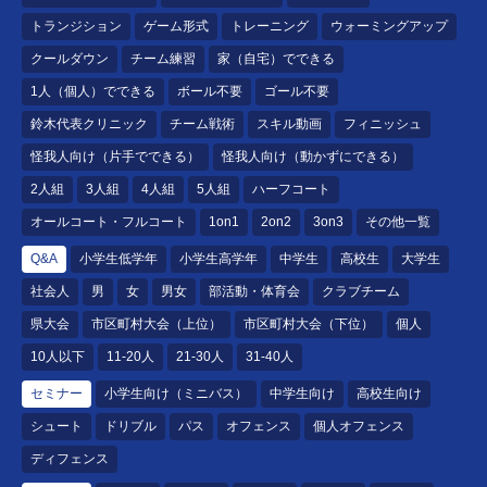
トランジション
ゲーム形式
トレーニング
ウォーミングアップ
クールダウン
チーム練習
家（自宅）でできる
1人（個人）でできる
ボール不要
ゴール不要
鈴木代表クリニック
チーム戦術
スキル動画
フィニッシュ
怪我人向け（片手でできる）
怪我人向け（動かずにできる）
2人組
3人組
4人組
5人組
ハーフコート
オールコート・フルコート
1on1
2on2
3on3
その他一覧
Q&A
小学生低学年
小学生高学年
中学生
高校生
大学生
社会人
男
女
男女
部活動・体育会
クラブチーム
県大会
市区町村大会（上位）
市区町村大会（下位）
個人
10人以下
11-20人
21-30人
31-40人
セミナー
小学生向け（ミニバス）
中学生向け
高校生向け
シュート
ドリブル
パス
オフェンス
個人オフェンス
ディフェンス