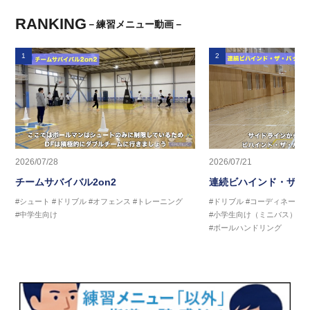
RANKING
－練習メニュー動画－
1
2
2026/07/28
2026/07/21
チームサバイバル2on2
連続ビハインド・ザ・
#シュート
#ドリブル
#オフェンス
#トレーニング
#ドリブル
#コーディネーシ
#中学生向け
#小学生向け（ミニバス）
#
#ボールハンドリング