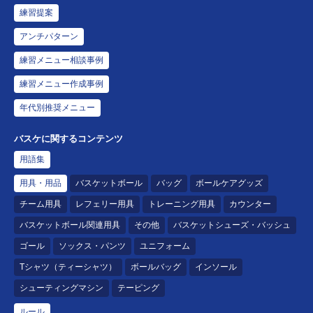
練習提案
アンチパターン
練習メニュー相談事例
練習メニュー作成事例
年代別推奨メニュー
バスケに関するコンテンツ
用語集
用具・用品
バスケットボール
バッグ
ボールケアグッズ
チーム用具
レフェリー用具
トレーニング用具
カウンター
バスケットボール関連用具
その他
バスケットシューズ・バッシュ
ゴール
ソックス・パンツ
ユニフォーム
Tシャツ（ティーシャツ）
ボールバッグ
インソール
シューティングマシン
テーピング
ルール