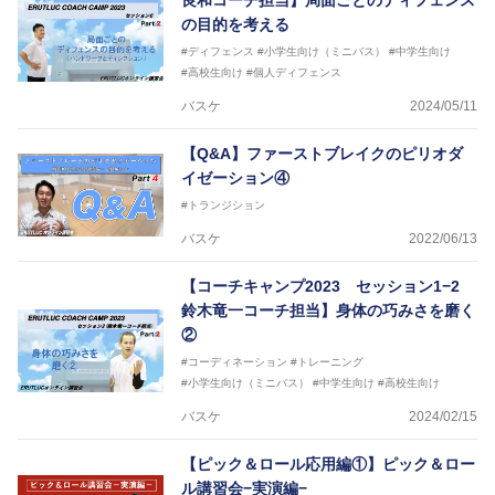
良和コーチ担当】局面ごとのディフェンス
の目的を考える
#ディフェンス
#小学生向け（ミニバス）
#中学生向け
#高校生向け
#個人ディフェンス
バスケ
2024/05/11
【Q&A】ファーストブレイクのピリオダ
イゼーション④
#トランジション
バスケ
2022/06/13
【コーチキャンプ2023 セッション1−2
鈴木竜一コーチ担当】身体の巧みさを磨く
②
#コーディネーション
#トレーニング
#小学生向け（ミニバス）
#中学生向け
#高校生向け
バスケ
2024/02/15
【ピック＆ロール応用編①】ピック＆ロー
ル講習会−実演編−