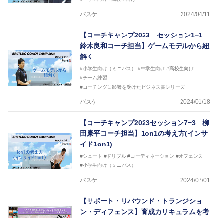
バスケ
2024/04/11
【コーチキャンプ2023 セッション1−1
鈴木良和コーチ担当】ゲームモデルから紐
解く
#小学生向け（ミニバス）
#中学生向け
#高校生向け
#チーム練習
#コーチングに影響を受けたビジネス書シリーズ
バスケ
2024/01/18
【コーチキャンプ2023セッション7−3 柳
田康平コーチ担当】1on1の考え方(インサ
イド1on1)
#シュート
#ドリブル
#コーディネーション
#オフェンス
#小学生向け（ミニバス）
バスケ
2024/07/01
【サポート・リバウンド・トランジショ
ン・ディフェンス】育成カリキュラムを考