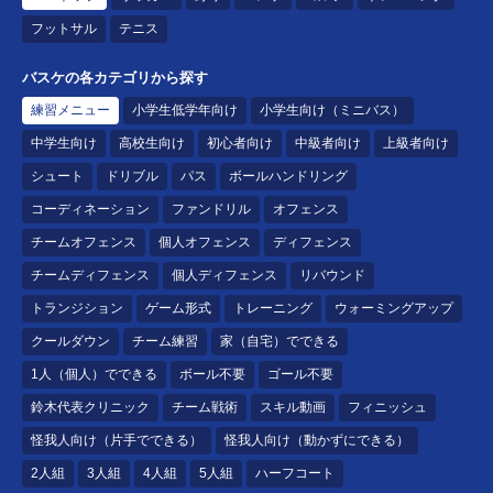
フットサル
テニス
バスケの各カテゴリから探す
練習メニュー
小学生低学年向け
小学生向け（ミニバス）
中学生向け
高校生向け
初心者向け
中級者向け
上級者向け
シュート
ドリブル
パス
ボールハンドリング
コーディネーション
ファンドリル
オフェンス
チームオフェンス
個人オフェンス
ディフェンス
チームディフェンス
個人ディフェンス
リバウンド
トランジション
ゲーム形式
トレーニング
ウォーミングアップ
クールダウン
チーム練習
家（自宅）でできる
1人（個人）でできる
ボール不要
ゴール不要
鈴木代表クリニック
チーム戦術
スキル動画
フィニッシュ
怪我人向け（片手でできる）
怪我人向け（動かずにできる）
2人組
3人組
4人組
5人組
ハーフコート