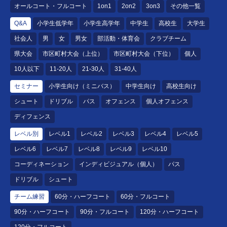
オールコート・フルコート
1on1
2on2
3on3
その他一覧
Q&A
小学生低学年
小学生高学年
中学生
高校生
大学生
社会人
男
女
男女
部活動・体育会
クラブチーム
県大会
市区町村大会（上位）
市区町村大会（下位）
個人
10人以下
11-20人
21-30人
31-40人
セミナー
小学生向け（ミニバス）
中学生向け
高校生向け
シュート
ドリブル
パス
オフェンス
個人オフェンス
ディフェンス
レベル別
レベル1
レベル2
レベル3
レベル4
レベル5
レベル6
レベル7
レベル8
レベル9
レベル10
コーディネーション
インディビジュアル（個人）
パス
ドリブル
シュート
チーム練習
60分・ハーフコート
60分・フルコート
90分・ハーフコート
90分・フルコート
120分・ハーフコート
120分・フルコート