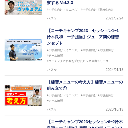
察する Vol.2-3
#小学生向け（ミニバス）
#中学生向け
#高校生向け
バスケ
2021/02/24
【コーチキャンプ2023 セッション1−1
鈴木良和コーチ担当】ジュニア期の練習コ
ンセプト
#小学生向け（ミニバス）
#中学生向け
#高校生向け
#チーム練習
#コーチングに影響を受けたビジネス書シリーズ
バスケ
2024/01/18
【練習メニューの考え方】練習メニューの
組み立て①
#小学生向け（ミニバス）
#中学生向け
#高校生向け
#チーム練習
バスケ
2020/10/13
【コーチキャンプ2023セッション6−2鈴木