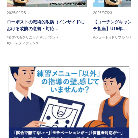
2025/09/25
2026/07/23
ローポストの戦術的攻防（インサイドに
【コーチングキャンプ2
おける攻防の意義・対応…
チ担当】U15年…
#鈴木代表クリニック
#リバウンド
#シュート
#ドリブル
#パス
#チームディフェンス