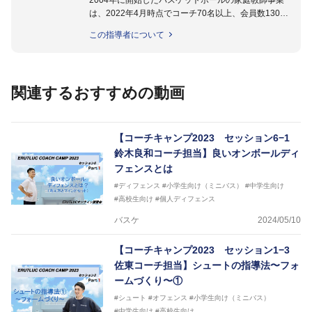
2004年に開始したバスケットボールの家庭教師事業
は、2022年4月時点でコーチ70名以上、会員数1300
名以上。
この指導者について
指導実績多数・各地講習会なども担当しており、「は
じめてのミニバスケットボール」「バスケットボール
IQ練習本」「バスケットボール判断力を高めるトレー
ニングブック」「バスケットボールの教科書１～４」
関連するおすすめの動画
など多くの書籍・DVDも監修しています。
【ERUTLUC代表鈴木良和コーチ JBA活動歴】
2016年U12ナショナルキャンプヘッドコーチ
【コーチキャンプ2023 セッション6−1
2016年U13ナショナルキャンプヘッドコーチ
鈴木良和コーチ担当】良いオンボールディ
2016年男子日本代表サポートコーチ
フェンスとは
2017年U12ナショナルキャンプヘッドコーチ
2017年U13ナショナルキャンプヘッドコーチ
#ディフェンス
#小学生向け（ミニバス）
#中学生向け
2017年男子日本代表サポートコーチ
#高校生向け
#個人ディフェンス
2018年U22日本代表スプリングキャンプアドバイザ
バスケ
2024/05/10
リーコーチ
2018年U12ナショナルキャンプヘッドコーチ
【コーチキャンプ2023 セッション1−3
2018年U13ナショナルキャンプヘッドコーチ
2018年～2021年男子日本代表サポートコーチ
佐東コーチ担当】シュートの指導法〜フォ
2021年～女子日本代表アシスタントコーチ
ームづくり〜①
#シュート
#オフェンス
#小学生向け（ミニバス）
#中学生向け
#高校生向け