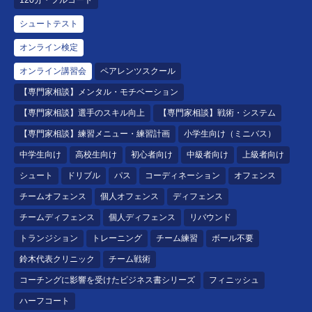
シュートテスト
オンライン検定
オンライン講習会
ペアレンツスクール
【専門家相談】メンタル・モチベーション
【専門家相談】選手のスキル向上
【専門家相談】戦術・システム
【専門家相談】練習メニュー・練習計画
小学生向け（ミニバス）
中学生向け
高校生向け
初心者向け
中級者向け
上級者向け
シュート
ドリブル
パス
コーディネーション
オフェンス
チームオフェンス
個人オフェンス
ディフェンス
チームディフェンス
個人ディフェンス
リバウンド
トランジション
トレーニング
チーム練習
ボール不要
鈴木代表クリニック
チーム戦術
コーチングに影響を受けたビジネス書シリーズ
フィニッシュ
ハーフコート