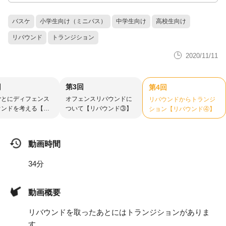
バスケ
小学生向け（ミニバス）
中学生向け
高校生向け
リバウンド
トランジション
2020/11/11
回
第3回
第4回
ごとにディフェンス
オフェンスリバウンドに
リバウンドからトランジ
ウンドを考える【リ
ついて【リバウンド③】
ション【リバウンド④】
ンド②】
動画時間
34分
動画概要
リバウンドを取ったあとにはトランジションがありま
す。