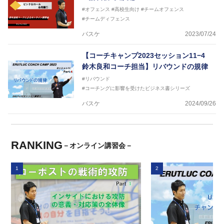
#オフェンス
#高校生向け
#チームオフェンス
#チームディフェンス
バスケ
2023/07/24
【コーチキャンプ2023セッション11−4
鈴木良和コーチ担当】リバウンドの規律
#リバウンド
#コーチングに影響を受けたビジネス書シリーズ
バスケ
2024/09/26
RANKING
－オンライン講習会－
1
2