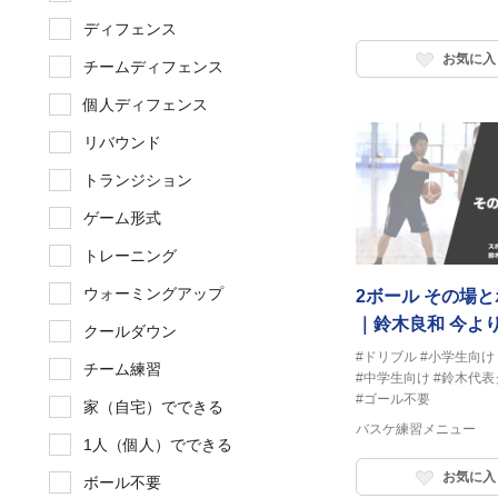
ディフェンス
お気に入
チームディフェンス
個人ディフェンス
リバウンド
トランジション
ゲーム形式
トレーニング
ウォーミングアップ
2ボール その場
｜鈴木良和 今よ
クールダウン
ろう
#ドリブル
#小学生向け
チーム練習
#中学生向け
#鈴木代表
#ゴール不要
家（自宅）でできる
バスケ練習メニュー
1人（個人）でできる
お気に入
ボール不要