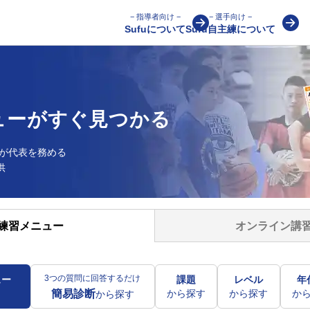
− 指導者向け −
− 選手向け −
Sufuについて
Sufu自主練について
ューが
すぐ見つかる
が
代表を務める
供
オンライン講
練習メニュー
3つの質問に回答するだけ
ュー
課題
レベル
年
から探す
から探す
か
簡易診断
から探す