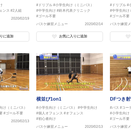
う
け
#ドリブル
#小学生向け（ミニバス）
#ドリブル
#
ェンス
#2人組
#中学生向け
#鈴木代表クリニック
#中学生向け
#ゴール不要
#ゴール不要
2020/02/19
バスケ練習メニュー
2020/02/14
バスケ練習メ
りに追加
お気に入りに追加
横並び1on1
DFつき
生向け（ミニバス）
#小学生向け（ミニバス）
#中学生向け
#パス
#コー
要
#ゴール不要
#個人オフェンス
#オフェンス
#小学生向け
#初心者向け
#ゴール不要
2020/02/13
バスケ練習メニュー
2020/02/13
バスケ練習メ