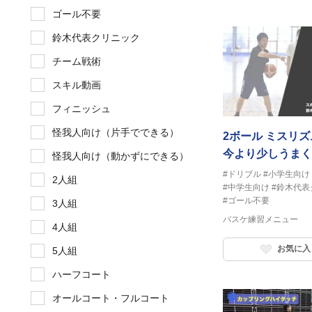
ゴール不要
鈴木代表クリニック
チーム戦術
スキル動画
フィニッシュ
怪我人向け（片手でできる）
2ボール ミスリ
今より少しうまく
怪我人向け（動かずにできる）
#ドリブル
#小学生向け
2人組
#中学生向け
#鈴木代表
#ゴール不要
3人組
バスケ練習メニュー
4人組
お気に入
5人組
ハーフコート
オールコート・フルコート