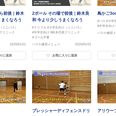
がら前後｜鈴木
2ボール その場で前後｜鈴木良
鳥かご3o
うまくなろう
和 今より少しうまくなろう
#パス
#小学
#中学生向け
（ミニバス）
#ドリブル
#小学生向け（ミニバス）
クリニック
#中学生向け
#鈴木代表クリニック
バスケ練習メ
#ゴール不要
2020/01/31
バスケ練習メニュー
2020/01/31
りに追加
お気に入りに追加
プレッシャーディフェンスドリ
アリウー