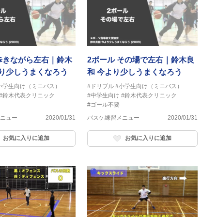
 歩きながら左右｜鈴木
2ボール その場で左右｜鈴木良
より少しうまくなろう
和 今より少しうまくなろう
小学生向け（ミニバス）
#ドリブル
#小学生向け（ミニバス）
#鈴木代表クリニック
#中学生向け
#鈴木代表クリニック
#ゴール不要
ニュー
2020/01/31
バスケ練習メニュー
2020/01/31
お気に入りに追加
お気に入りに追加