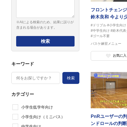
フロントチェンジ
鈴木良和 今より
※AIによる検索のため、結果に誤りが
う
#ドリブル
#小学生向け
含まれる場合があります。
#中学生向け
#鈴木代表
#ゴール不要
検索
バスケ練習メニュー
お気に入
キーワード
検索
カテゴリー
小学生低学年向け
PnRユーザーの
小学生向け（ミニバス）
ンドロールの判断
中学生向け