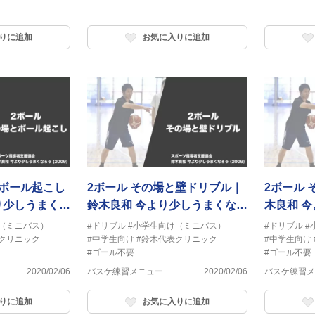
りに追加
お気に入りに追加
とボール起こし
2ボール その場と壁ドリブル｜
2ボール
り少しうまくな
鈴木良和 今より少しうまくなろ
木良和 
う
（ミニバス）
#ドリブル
#小学生向け（ミニバス）
#ドリブル
#
クリニック
#中学生向け
#鈴木代表クリニック
#中学生向け
#ゴール不要
#ゴール不要
2020/02/06
バスケ練習メニュー
2020/02/06
バスケ練習メ
りに追加
お気に入りに追加