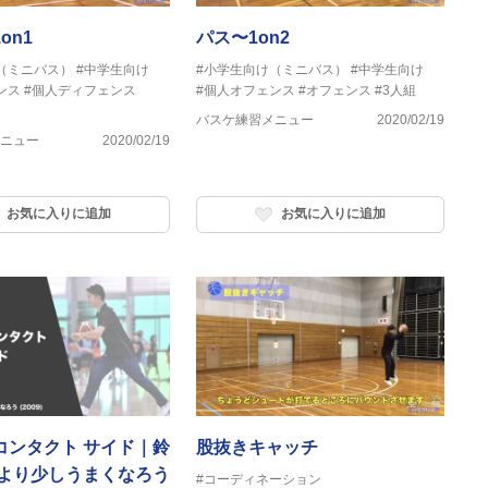
on1
パス〜1on2
（ミニバス）
#中学生向け
#小学生向け（ミニバス）
#中学生向け
ンス
#個人ディフェンス
#個人オフェンス
#オフェンス
#3人組
バスケ練習メニュー
2020/02/19
ニュー
2020/02/19
お気に入りに追加
お気に入りに追加
コンタクト サイド｜鈴
股抜きキャッチ
今より少しうまくなろう
#コーディネーション