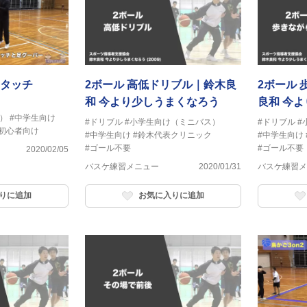
タッチ
2ボール 高低ドリブル｜鈴木良
2ボール
和 今より少しうまくなろう
良和 今
）
#中学生向け
#ドリブル
#小学生向け（ミニバス）
#ドリブル
#
#初心者向け
#中学生向け
#鈴木代表クリニック
#中学生向け
#ゴール不要
#ゴール不要
2020/02/05
バスケ練習メニュー
2020/01/31
バスケ練習メ
りに追加
お気に入りに追加