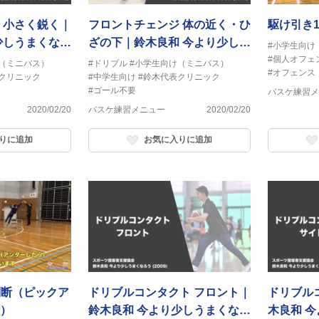
 小さく鋭く｜
フロントチェンジ 体の近く・ひ
駆け引き1
少しうまくなろ
ざの下｜鈴木良和 今より少しう
#小学生向け
まくなろう
#個人オフェ
（ミニバス）
#ドリブル
#小学生向け（ミニバス）
#オフェンス
クリニック
#中学生向け
#鈴木代表クリニック
#ゴール不要
バスケ練習メ
2020/02/20
バスケ練習メニュー
2020/02/20
りに追加
お気に入りに追加
判断（ピックア
ドリブルコンタクト フロント｜
ドリブル
）
鈴木良和 今より少しうまくなろ
木良和 