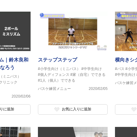
ズム｜鈴木良和
ステップステップ
横向きシ
なろう
#小学生向け（ミニバス）
#中学生向け
#パス
#小学
#個人ディフェンス
#家（自宅）でできる
#中学生向け
（ミニバス）
#1人（個人）でできる
クリニック
バスケ練習メ
バスケ練習メニュー
2020/02/05
2020/02/06
りに追加
お気に入りに追加