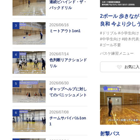
連続ビハインド・ザ・
バックドリル
2ボール 歩きな
良和 今より少し
2026/06/16
3
ミートアウト1on1
#ドリブル
#小学生向け
#中学生向け
#鈴木代表
#ゴール不要
バスケ練習メニュー
2026/07/14
4
色判断リアクションド
リル
お気に入
2026/06/30
5
ギャップヘルプに対し
てのパニッシュメント
2026/07/08
6
チームサバイバル1on
1
射撃パス