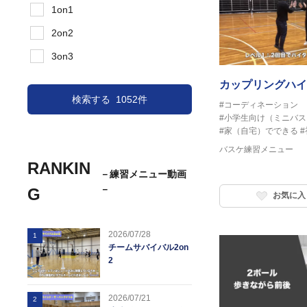
1on1
2on2
3on3
カップリングハイ
検索する
1052件
#コーディネーション
#小学生向け（ミニバス
#家（自宅）でできる
バスケ練習メニュー
RANKIN
－練習メニュー動画
－
G
お気に入
2026/07/28
1
チームサバイバル2on
2
2026/07/21
2