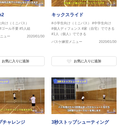
n2
キックスライド
生向け（ミニバス）
#小学生向け（ミニバス）
#中学生向け
#ゴール不要
#5人組
#個人ディフェンス
#家（自宅）でできる
#1人（個人）でできる
ニュー
2020/01/30
バスケ練習メニュー
2020/01/30
お気に入りに追加
お気に入りに追加
プチャレンジ
3秒ストップシューティング