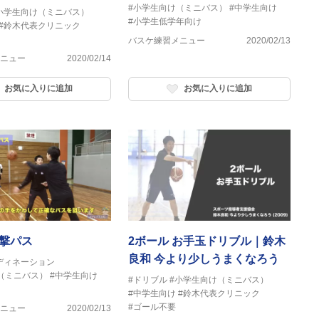
#小学生向け（ミニバス）
#中学生向け
小学生向け（ミニバス）
#小学生低学年向け
#鈴木代表クリニック
バスケ練習メニュー
2020/02/13
ニュー
2020/02/14
お気に入りに追加
お気に入りに追加
射撃パス
2ボール お手玉ドリブル｜鈴木
良和 今より少しうまくなろう
ディネーション
（ミニバス）
#中学生向け
#ドリブル
#小学生向け（ミニバス）
#中学生向け
#鈴木代表クリニック
#ゴール不要
ニュー
2020/02/13