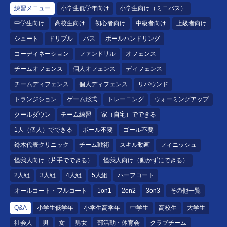
練習メニュー
小学生低学年向け
小学生向け（ミニバス）
中学生向け
高校生向け
初心者向け
中級者向け
上級者向け
シュート
ドリブル
パス
ボールハンドリング
コーディネーション
ファンドリル
オフェンス
チームオフェンス
個人オフェンス
ディフェンス
チームディフェンス
個人ディフェンス
リバウンド
トランジション
ゲーム形式
トレーニング
ウォーミングアップ
クールダウン
チーム練習
家（自宅）でできる
1人（個人）でできる
ボール不要
ゴール不要
鈴木代表クリニック
チーム戦術
スキル動画
フィニッシュ
怪我人向け（片手でできる）
怪我人向け（動かずにできる）
2人組
3人組
4人組
5人組
ハーフコート
オールコート・フルコート
1on1
2on2
3on3
その他一覧
Q&A
小学生低学年
小学生高学年
中学生
高校生
大学生
社会人
男
女
男女
部活動・体育会
クラブチーム