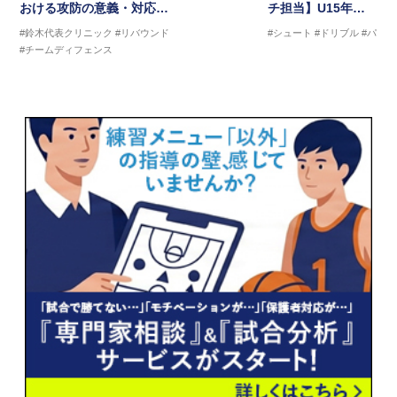
おける攻防の意義・対応…
チ担当】U15年…
#鈴木代表クリニック
#リバウンド
#シュート
#ドリブル
#パス
#チームディフェンス