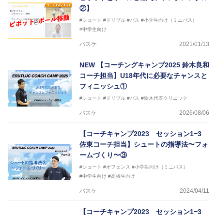
②】
#シュート
#ドリブル
#パス
#小学生向け（ミニバス）
#中学生向け
バスケ
2021/01/13
NEW
【コーチングキャンプ2025 鈴木良和
コーチ担当】U18年代に必要なチャンスと
フィニッシュ①
#シュート
#ドリブル
#パス
#鈴木代表クリニック
バスケ
2026/08/06
【コーチキャンプ2023 セッション1−3
佐東コーチ担当】シュートの指導法〜フォ
ームづくり〜③
#シュート
#オフェンス
#小学生向け（ミニバス）
#中学生向け
#高校生向け
バスケ
2024/04/11
【コーチキャンプ2023 セッション1−3