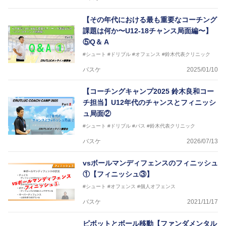
【その年代における最も重要なコーチング
課題は何か〜U12-18チャンス局面編〜】
⑤Q＆ A
#シュート
#ドリブル
#オフェンス
#鈴木代表クリニック
バスケ
2025/01/10
【コーチングキャンプ2025 鈴木良和コー
チ担当】U12年代のチャンスとフィニッシ
ュ局面②
#シュート
#ドリブル
#パス
#鈴木代表クリニック
バスケ
2026/07/13
vsボールマンディフェンスのフィニッシュ
①【フィニッシュ③】
#シュート
#オフェンス
#個人オフェンス
バスケ
2021/11/17
ピボットとボール移動【ファンダメンタル