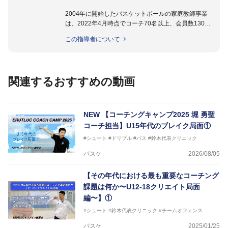
2004年に開始したバスケットボールの家庭教師事業
は、2022年4月時点でコーチ70名以上、会員数1300
名以上。
この指導者について
指導実績多数・各地講習会なども担当しており、「は
じめてのミニバスケットボール」「バスケットボール
IQ練習本」「バスケットボール判断力を高めるトレー
ニングブック」「バスケットボールの教科書１～４」
関連するおすすめの動画
など多くの書籍・DVDも監修しています。
【ERUTLUC代表鈴木良和コーチ JBA活動歴】
2016年U12ナショナルキャンプヘッドコーチ
NEW
【コーチングキャンプ2025 堀 勇聖
2016年U13ナショナルキャンプヘッドコーチ
コーチ担当】U15年代のブレイク局面①
2016年男子日本代表サポートコーチ
#シュート
#ドリブル
#パス
#鈴木代表クリニック
2017年U12ナショナルキャンプヘッドコーチ
2017年U13ナショナルキャンプヘッドコーチ
バスケ
2026/08/05
2017年男子日本代表サポートコーチ
2018年U22日本代表スプリングキャンプアドバイザ
【その年代における最も重要なコーチング
リーコーチ
課題は何か〜U12-18クリエイト局面
2018年U12ナショナルキャンプヘッドコーチ
2018年U13ナショナルキャンプヘッドコーチ
編〜】①
2018年～2021年男子日本代表サポートコーチ
#シュート
#鈴木代表クリニック
#チームオフェンス
2021年～女子日本代表アシスタントコーチ
バスケ
2025/01/25