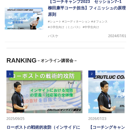
【コーチキャンプ2023 セッション7−1
柳田康平コーチ担当】フィニッシュの原理
原則
#シュート
#コーディネーション
#オフェンス
#小学生向け（ミニバス）
#中学生向け
バスケ
2024/07/01
RANKING
－オンライン講習会－
1
2
2025/09/25
2026/07/23
ローポストの戦術的攻防（インサイドに
【コーチングキャンプ2