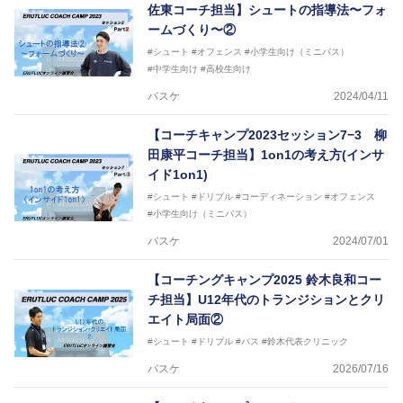
佐東コーチ担当】シュートの指導法〜フォ
ームづくり〜②
#シュート
#オフェンス
#小学生向け（ミニバス）
#中学生向け
#高校生向け
バスケ
2024/04/11
【コーチキャンプ2023セッション7−3 柳
田康平コーチ担当】1on1の考え方(インサ
イド1on1)
#シュート
#ドリブル
#コーディネーション
#オフェンス
#小学生向け（ミニバス）
バスケ
2024/07/01
【コーチングキャンプ2025 鈴木良和コー
チ担当】U12年代のトランジションとクリ
エイト局面②
#シュート
#ドリブル
#パス
#鈴木代表クリニック
バスケ
2026/07/16