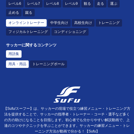
レベル6
レベル7
レベル8
レベル9
観る
走る
運ぶ
止める
蹴る
オンライントレーナー
中学生向け
高校生向け
トレーニング
フィジカルトレーニング
コンディショニング
サッカーに関するコンテンツ
用語集
用具・用品
トレーニングボール
【Sufu/スーフー】は、サッカーの現場で役立つ練習メニュー・トレーニング方
法を提供することで、サッカーの指導者・トレーナー・コーチ・選手など多く
の方の助けになることを目指します。初心者でも分かりやすい解説動画で、上
達のコツやテクニックを学ぶことができます。サッカーの練習メニュー・トレ
ーニング方法が動画で分かる！【Sufu】