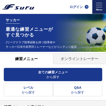
ログイン
サッカー
最適な練習メニューが
すぐ見つかる
Jリーグクラブ指導経験を持つ指導者や
サッカー日本代表帯同
トレーナーなどがコンテンツ提供
オンライントレーナー
練習メニュー
全ての練習メニュー
から探す
レベル
Q&A
から探す
から探す