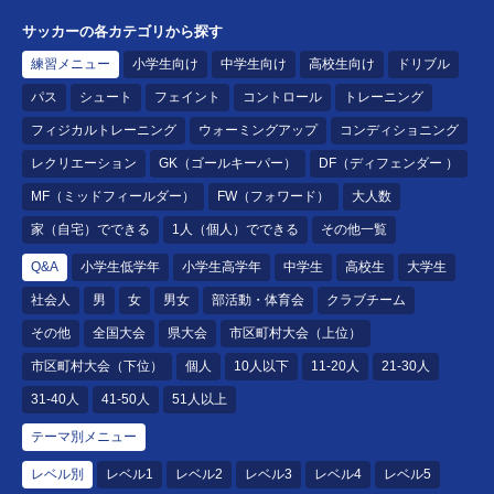
サッカーの各カテゴリから探す
練習メニュー
小学生向け
中学生向け
高校生向け
ドリブル
パス
シュート
フェイント
コントロール
トレーニング
フィジカルトレーニング
ウォーミングアップ
コンディショニング
レクリエーション
GK（ゴールキーパー）
DF（ディフェンダー ）
MF（ミッドフィールダー）
FW（フォワード）
大人数
家（自宅）でできる
1人（個人）でできる
その他一覧
Q&A
小学生低学年
小学生高学年
中学生
高校生
大学生
社会人
男
女
男女
部活動・体育会
クラブチーム
その他
全国大会
県大会
市区町村大会（上位）
市区町村大会（下位）
個人
10人以下
11-20人
21-30人
31-40人
41-50人
51人以上
テーマ別メニュー
レベル別
レベル1
レベル2
レベル3
レベル4
レベル5