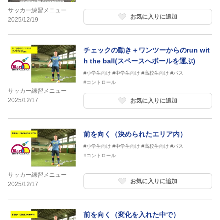
サッカー練習メニュー
お気に入りに追加
2025/12/19
チェックの動き＋ワンツーからのrun wit
h the ball(スペースへボールを運ぶ)
#小学生向け
#中学生向け
#高校生向け
#パス
#コントロール
サッカー練習メニュー
2025/12/17
お気に入りに追加
前を向く（決められたエリア内）
#小学生向け
#中学生向け
#高校生向け
#パス
#コントロール
サッカー練習メニュー
お気に入りに追加
2025/12/17
前を向く（変化を入れた中で）