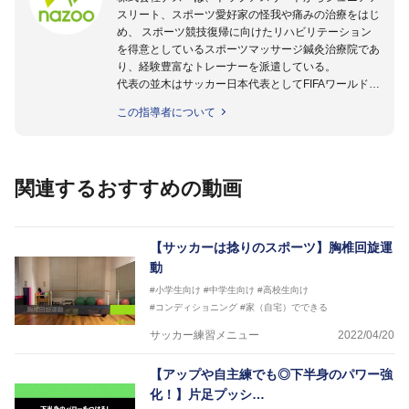
スリート、スポーツ愛好家の怪我や痛みの治療をはじ
め、 スポーツ競技復帰に向けたリハビリテーション
を得意としているスポーツマッサージ鍼灸治療院であ
り、経験豊富なトレーナーを派遣している。
代表の並木はサッカー日本代表としてFIFAワールドカ
ップフランス大会、日韓大会、ドイツ大会に帯同。そ
この指導者について
のほかU-23日本代表のアスレティックトレーナーと
して４度のオリンピックに帯同しており、U-17ワー
ルドカップへの帯同実績もある。
また現在までにU-19サッカー日本代表、Jリーグ、各
関連するおすすめの動画
世代のサッカーを中心に、WJBL、社会人ラグビー、
ソフトボール、モトクロス、卓球、陸上、アーティス
トなど様々な競技や分野にアスレティックトレーナー
を派遣している。
【サッカーは捻りのスポーツ】胸椎回旋運
さらには講演会やセミナー、専門学校などの教育機関
動
に講師を派遣するなど後進育成にも力を入れている。
#小学生向け
#中学生向け
#高校生向け
「一人一人の健康な人生をサポートする」を企業理念
#コンディショニング
#家（自宅）でできる
として掲げ、世の中の人々の『健康』をあらゆる方向
からサポートし、一人一人の「楽しく、豊かに、生き
サッカー練習メニュー
2022/04/20
生きと」生きる、そんな『健康な人生』をサポートし
ている。
【アップや自主練でも◎下半身のパワー強
化！】片足プッシ…