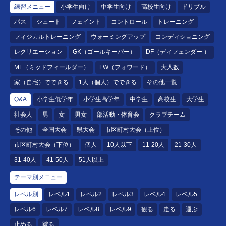
練習メニュー
小学生向け
中学生向け
高校生向け
ドリブル
パス
シュート
フェイント
コントロール
トレーニング
フィジカルトレーニング
ウォーミングアップ
コンディショニング
レクリエーション
GK（ゴールキーパー）
DF（ディフェンダー ）
MF（ミッドフィールダー）
FW（フォワード）
大人数
家（自宅）でできる
1人（個人）でできる
その他一覧
Q&A
小学生低学年
小学生高学年
中学生
高校生
大学生
社会人
男
女
男女
部活動・体育会
クラブチーム
その他
全国大会
県大会
市区町村大会（上位）
市区町村大会（下位）
個人
10人以下
11-20人
21-30人
31-40人
41-50人
51人以上
テーマ別メニュー
レベル別
レベル1
レベル2
レベル3
レベル4
レベル5
レベル6
レベル7
レベル8
レベル9
観る
走る
運ぶ
止める
蹴る