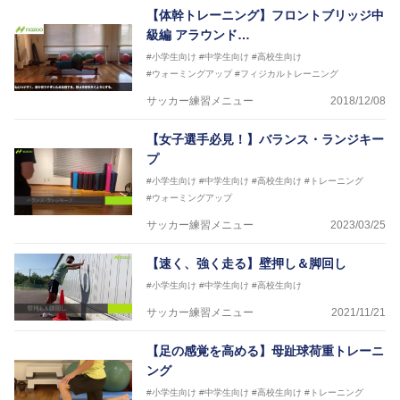
【体幹トレーニング】フロントブリッジ中
級編 アラウンド…
#小学生向け
#中学生向け
#高校生向け
#ウォーミングアップ
#フィジカルトレーニング
サッカー練習メニュー
2018/12/08
【女子選手必見！】バランス・ランジキー
プ
#小学生向け
#中学生向け
#高校生向け
#トレーニング
#ウォーミングアップ
サッカー練習メニュー
2023/03/25
【速く、強く走る】壁押し＆脚回し
#小学生向け
#中学生向け
#高校生向け
サッカー練習メニュー
2021/11/21
【足の感覚を高める】母趾球荷重トレーニ
ング
#小学生向け
#中学生向け
#高校生向け
#トレーニング