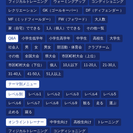
フィジカルトレーニング
ウォーミングアップ
コンディショニング
レクリエーション
GK（ゴールキーパー）
DF（ディフェンダー ）
MF（ミッドフィールダー）
FW（フォワード）
大人数
家（自宅）でできる
1人（個人）でできる
その他一覧
Q&A
小学生低学年
小学生高学年
中学生
高校生
大学生
社会人
男
女
男女
部活動・体育会
クラブチーム
その他
全国大会
県大会
市区町村大会（上位）
市区町村大会（下位）
個人
10人以下
11-20人
21-30人
31-40人
41-50人
51人以上
テーマ別メニュー
レベル別
レベル1
レベル2
レベル3
レベル4
レベル5
レベル6
レベル7
レベル8
レベル9
観る
走る
運ぶ
止める
蹴る
オンライントレーナー
中学生向け
高校生向け
トレーニング
フィジカルトレーニング
コンディショニング