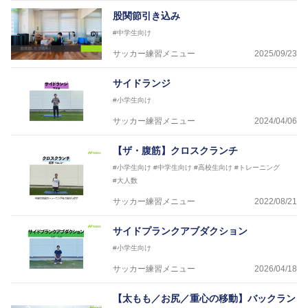
を派遣している。
股関節引き込み
さらには講演会やセミナー、専門学校などの教育機関
#中学生向け
に講師を派遣するなど後進育成にも力を入れている。
「一人一人の健康な人生をサポートする」を企業理念
サッカー練習メニュー
2025/09/23
として掲げ、世の中の人々の『健康』をあらゆる方向
からサポートし、一人一人の「楽しく、豊かに、生き
サイドランジ
生きと」生きる、そんな『健康な人生』をサポートし
#小学生向け
ている。
サッカー練習メニュー
2024/04/06
【ザ・腹筋】クロスクランチ
#小学生向け
#中学生向け
#高校生向け
#トレーニング
#大人数
サッカー練習メニュー
2022/08/21
サイドプランクアブダクション
#小学生向け
サッカー練習メニュー
2026/04/18
【太もも／お尻／重心の移動】バックラン