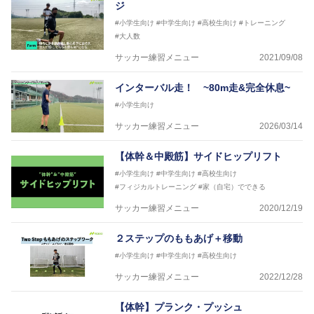
ジ
#小学生向け
#中学生向け
#高校生向け
#トレーニング
#大人数
サッカー練習メニュー
2021/09/08
インターバル走！ ~80m走&完全休息~
#小学生向け
サッカー練習メニュー
2026/03/14
【体幹＆中殿筋】サイドヒップリフト
#小学生向け
#中学生向け
#高校生向け
#フィジカルトレーニング
#家（自宅）でできる
サッカー練習メニュー
2020/12/19
２ステップのももあげ＋移動
#小学生向け
#中学生向け
#高校生向け
サッカー練習メニュー
2022/12/28
【体幹】プランク・プッシュ