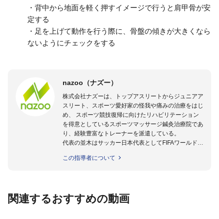
・背中から地面を軽く押すイメージで行うと肩甲骨が安
定する
・足を上げて動作を行う際に、骨盤の傾きが大きくなら
ないようにチェックをする
nazoo（ナズー）
株式会社ナズーは、トップアスリートからジュニアア
スリート、スポーツ愛好家の怪我や痛みの治療をはじ
め、 スポーツ競技復帰に向けたリハビリテーション
を得意としているスポーツマッサージ鍼灸治療院であ
り、経験豊富なトレーナーを派遣している。
代表の並木はサッカー日本代表としてFIFAワールドカ
ップフランス大会、日韓大会、ドイツ大会に帯同。そ
この指導者について
のほかU-23日本代表のアスレティックトレーナーと
して４度のオリンピックに帯同しており、U-17ワー
ルドカップへの帯同実績もある。
また現在までにU-19サッカー日本代表、Jリーグ、各
関連するおすすめの動画
世代のサッカーを中心に、WJBL、社会人ラグビー、
ソフトボール、モトクロス、卓球、陸上、アーティス
トなど様々な競技や分野にアスレティックトレーナー