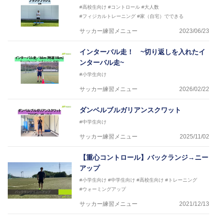
#高校生向け
#コントロール
#大人数
#フィジカルトレーニング
#家（自宅）でできる
サッカー練習メニュー
2023/06/23
インターバル走！ ~切り返しを入れたイ
ンターバル走~
#小学生向け
サッカー練習メニュー
2026/02/22
ダンベルブルガリアンスクワット
#中学生向け
サッカー練習メニュー
2025/11/02
【重心コントロール】バックランジ→ニー
アップ
#小学生向け
#中学生向け
#高校生向け
#トレーニング
#ウォーミングアップ
サッカー練習メニュー
2021/12/13