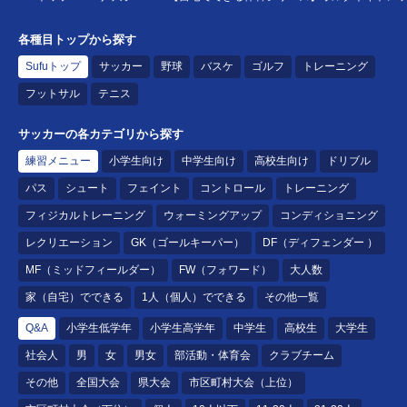
各種目トップから探す
Sufuトップ
サッカー
野球
バスケ
ゴルフ
トレーニング
フットサル
テニス
サッカーの各カテゴリから探す
練習メニュー
小学生向け
中学生向け
高校生向け
ドリブル
パス
シュート
フェイント
コントロール
トレーニング
フィジカルトレーニング
ウォーミングアップ
コンディショニング
レクリエーション
GK（ゴールキーパー）
DF（ディフェンダー ）
MF（ミッドフィールダー）
FW（フォワード）
大人数
家（自宅）でできる
1人（個人）でできる
その他一覧
Q&A
小学生低学年
小学生高学年
中学生
高校生
大学生
社会人
男
女
男女
部活動・体育会
クラブチーム
その他
全国大会
県大会
市区町村大会（上位）