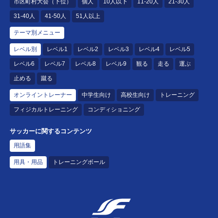
市区町村大会（下位）
個人
10人以下
11-20人
21-30人
31-40人
41-50人
51人以上
テーマ別メニュー
レベル別
レベル1
レベル2
レベル3
レベル4
レベル5
レベル6
レベル7
レベル8
レベル9
観る
走る
運ぶ
止める
蹴る
オンライントレーナー
中学生向け
高校生向け
トレーニング
フィジカルトレーニング
コンディショニング
サッカーに関するコンテンツ
用語集
用具・用品
トレーニングボール