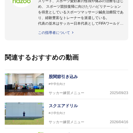
スリート、スポーツ愛好家の怪我や痛みの治療をはじ
め、 スポーツ競技復帰に向けたリハビリテーション
を得意としているスポーツマッサージ鍼灸治療院であ
り、経験豊富なトレーナーを派遣している。
代表の並木はサッカー日本代表としてFIFAワールドカ
ップフランス大会、日韓大会、ドイツ大会に帯同。そ
この指導者について
のほかU-23日本代表のアスレティックトレーナーと
して４度のオリンピックに帯同しており、U-17ワー
ルドカップへの帯同実績もある。
また現在までにU-19サッカー日本代表、Jリーグ、各
関連するおすすめの動画
世代のサッカーを中心に、WJBL、社会人ラグビー、
ソフトボール、モトクロス、卓球、陸上、アーティス
トなど様々な競技や分野にアスレティックトレーナー
を派遣している。
股関節引き込み
さらには講演会やセミナー、専門学校などの教育機関
#中学生向け
に講師を派遣するなど後進育成にも力を入れている。
「一人一人の健康な人生をサポートする」を企業理念
サッカー練習メニュー
2025/09/23
として掲げ、世の中の人々の『健康』をあらゆる方向
からサポートし、一人一人の「楽しく、豊かに、生き
スクエアドリル
生きと」生きる、そんな『健康な人生』をサポートし
#小学生向け
ている。
サッカー練習メニュー
2026/04/16