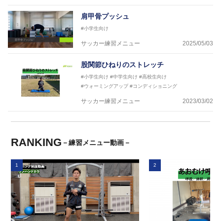
肩甲骨プッシュ
#小学生向け
サッカー練習メニュー
2025/05/03
股関節ひねりのストレッチ
#小学生向け
#中学生向け
#高校生向け
#ウォーミングアップ
#コンディショニング
サッカー練習メニュー
2023/03/02
RANKING
－練習メニュー動画－
1
2