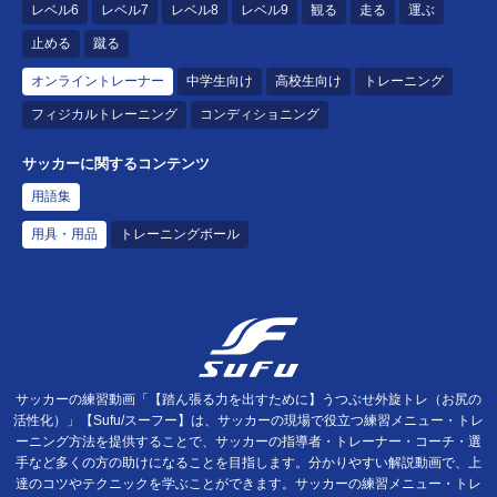
レベル6
レベル7
レベル8
レベル9
観る
走る
運ぶ
止める
蹴る
オンライントレーナー
中学生向け
高校生向け
トレーニング
フィジカルトレーニング
コンディショニング
サッカーに関するコンテンツ
用語集
用具・用品
トレーニングボール
サッカーの練習動画「【踏ん張る力を出すために】うつぶせ外旋トレ（お尻の
活性化）」【Sufu/スーフー】は、サッカーの現場で役立つ練習メニュー・トレ
ーニング方法を提供することで、サッカーの指導者・トレーナー・コーチ・選
手など多くの方の助けになることを目指します。分かりやすい解説動画で、上
達のコツやテクニックを学ぶことができます。サッカーの練習メニュー・トレ