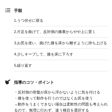
手順
1.
うつ伏せに寝る
2.
片足を曲げて、反対側の膝裏からやや上に置く
3.
お尻を使い、曲げた膝を床から離すように持ち上げる
4.
少しキープして、膝を床に下ろす
5.
繰り返す
指導のコツ・ポイント
・反対側の骨盤が床から浮かないように気を付ける
・腰を使って動作を行うのではなくお尻を使う
→動作をうまくできない場合は柔軟性の問題も考えられ
るので、無理に行わず、違う種目を選択する