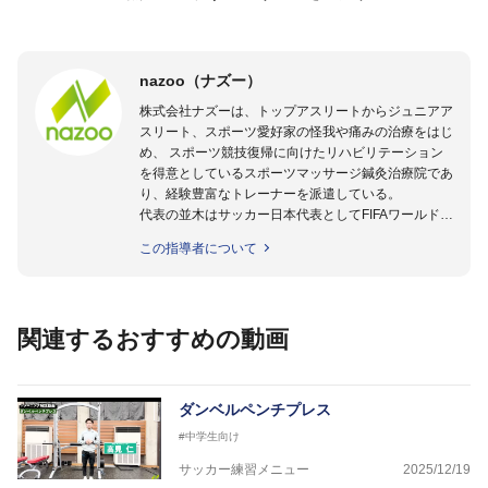
nazoo（ナズー）
株式会社ナズーは、トップアスリートからジュニアア
スリート、スポーツ愛好家の怪我や痛みの治療をはじ
め、 スポーツ競技復帰に向けたリハビリテーション
を得意としているスポーツマッサージ鍼灸治療院であ
り、経験豊富なトレーナーを派遣している。
代表の並木はサッカー日本代表としてFIFAワールドカ
ップフランス大会、日韓大会、ドイツ大会に帯同。そ
この指導者について
のほかU-23日本代表のアスレティックトレーナーと
して４度のオリンピックに帯同しており、U-17ワー
ルドカップへの帯同実績もある。
また現在までにU-19サッカー日本代表、Jリーグ、各
関連するおすすめの動画
世代のサッカーを中心に、WJBL、社会人ラグビー、
ソフトボール、モトクロス、卓球、陸上、アーティス
トなど様々な競技や分野にアスレティックトレーナー
を派遣している。
ダンベルペンチプレス
さらには講演会やセミナー、専門学校などの教育機関
#中学生向け
に講師を派遣するなど後進育成にも力を入れている。
「一人一人の健康な人生をサポートする」を企業理念
サッカー練習メニュー
2025/12/19
として掲げ、世の中の人々の『健康』をあらゆる方向