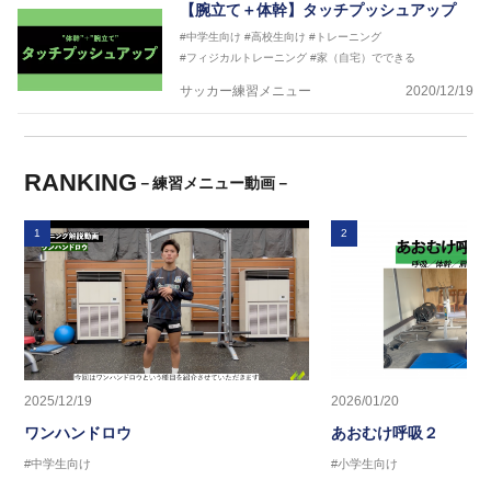
【腕立て＋体幹】タッチプッシュアップ
#中学生向け
#高校生向け
#トレーニング
#フィジカルトレーニング
#家（自宅）でできる
サッカー練習メニュー
2020/12/19
RANKING
－練習メニュー動画－
1
2
2025/12/19
2026/01/20
ワンハンドロウ
あおむけ呼吸２
#中学生向け
#小学生向け