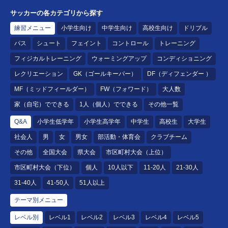
サッカーの各カテゴリから探す
練習メニュー
小学生向け
中学生向け
高校生向け
ドリブル
パス
シュート
フェイント
コントロール
トレーニング
フィジカルトレーニング
ウォーミングアップ
コンディショニング
レクリエーション
GK（ゴールキーパー）
DF（ディフェンダー ）
MF（ミッドフィールダー）
FW（フォワード）
大人数
家（自宅）でできる
1人（個人）でできる
その他一覧
Q&A
小学生低学年
小学生高学年
中学生
高校生
大学生
社会人
男
女
男女
部活動・体育会
クラブチーム
その他
全国大会
県大会
市区町村大会（上位）
市区町村大会（下位）
個人
10人以下
11-20人
21-30人
31-40人
41-50人
51人以上
テーマ別メニュー
レベル別
レベル1
レベル2
レベル3
レベル4
レベル5