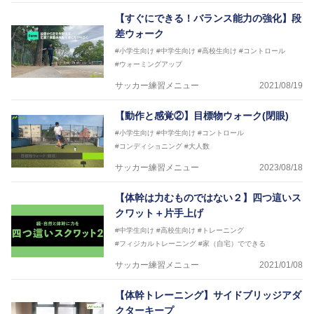
からサポートし、一人一人の「楽しく、豊かに、生き
【すぐにできる！バランス能力の強化】段
生きと」生きる、そんな『健康な人生』をサポートし
差ウォーク
ている。
#小学生向け
#中学生向け
#高校生向け
#コントロール
#ウォーミングアップ
サッカー練習メニュー
2021/08/19
【動作と感覚②】目標物ウォーク(閉眼)
#小学生向け
#中学生向け
#コントロール
#コンディショニング
#大人数
サッカー練習メニュー
2023/08/18
【体幹は力むものではない２】四つ這いス
クワット＋片手上げ
#中学生向け
#高校生向け
#トレーニング
#フィジカルトレーニング
#家（自宅）でできる
サッカー練習メニュー
2021/01/08
【体幹トレーニング】サイドブリッジアダ
クターキープ