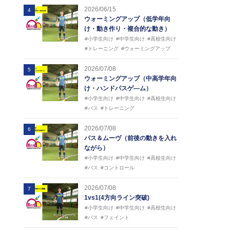
2026/06/15
4
ウォーミングアップ（低学年向
け・動き作り・複合的な動き）
#小学生向け
#中学生向け
#高校生向け
#トレーニング
#ウォーミングアップ
2026/07/08
5
ウォーミングアップ（中高学年向
け・ハンドパスゲ―ム）
#小学生向け
#中学生向け
#高校生向け
#パス
#トレーニング
2026/07/08
6
パス＆ムーヴ（前後の動きを入れ
ながら）
#小学生向け
#中学生向け
#高校生向け
#パス
#コントロール
2026/07/08
7
1vs1(4方向ライン突破)
#小学生向け
#中学生向け
#高校生向け
#パス
#フェイント