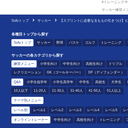
#トレーニング
サッカー練習メ
Sufuトップ
サッカー
【スプリントに必要な太ももの引きつけ】ヒッ
各種目トップから探す
Sufuトップ
サッカー
野球
バスケ
ゴルフ
トレーニング
サッカーの各カテゴリから探す
練習メニュー
小学生向け
中学生向け
高校生向け
ドリブル
レクリエーション
GK（ゴールキーパー）
DF（ディフェンダー ）
Q&A
小学生低学年
小学生高学年
中学生
高校生
大学生
10人以下
11-20人
21-30人
31-40人
41-50人
51人以上
テーマ別メニュー
レベル別
レベル1
レベル2
レベル3
レベル4
レベル5
レ
オンライントレーナー
中学生向け
高校生向け
トレーニング