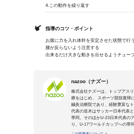
4.
この動作を繰り返す
指導のコツ・ポイント
お腹に力を入れ体幹を安定させた状態で行
腰が反らないよう注意する
出来るだけ大きな動きを出せるようチュー
nazoo（ナズー）
株式会社ナズーは、トップアス
療をはじめ、 スポーツ競技復帰
鍼灸治療院であり、経験豊富なト
代表の並木はサッカー日本代表と
帯同。そのほかU-23日本代表
り、U-17ワールドカップへの帯
また現在までにU-19サッカー日
この指導者について