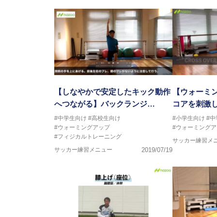
【しなやかで安定したキック動作
【ウォーミ
へつながる】バックランジ…
コアを刺激
#中学生向け
#高校生向け
#小学生向け
#
#ウォーミングアップ
#ウォーミングア
#フィジカルトレーニング
サッカー練習メ
サッカー練習メニュー
2019/07/19