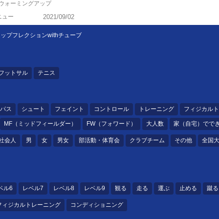
#ウォーミングアップ
ニュー
2021/09/02
プフレクションwithチューブ
フットサル
テニス
パス
シュート
フェイント
コントロール
トレーニング
フィジカルト
MF（ミッドフィールダー）
FW（フォワード）
大人数
家（自宅）でで
社会人
男
女
男女
部活動・体育会
クラブチーム
その他
全国
ベル6
レベル7
レベル8
レベル9
観る
走る
運ぶ
止める
蹴る
フィジカルトレーニング
コンディショニング