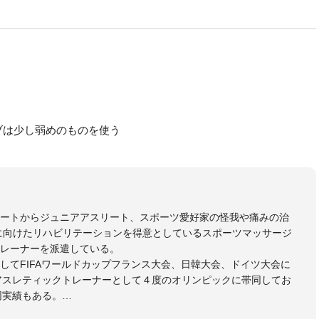
う
ブは少し弱めのものを使う
リートからジュニアアスリート、スポーツ愛好家の怪我や痛みの治
に向けたリハビリテーションを得意としているスポーツマッサージ
レーナーを派遣している。
してFIFAワールドカップフランス大会、日韓大会、ドイツ大会に
のアスレティックトレーナーとして４度のオリンピックに帯同してお
同実績もある。
本代表、Jリーグ、各世代のサッカーを中心に、WJBL、社会人ラグ