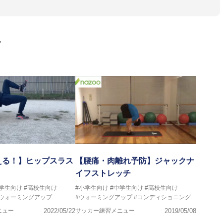
ス、卓球、陸上、アーティストなど様々な競技や分野にアスレティ
門学校などの教育機関に講師を派遣するなど後進育成にも力を入れ
画
ートする」を企業理念として掲げ、世の中の人々の『健康』をあら
一人の「楽しく、豊かに、生き生きと」生きる、そんな『健康な人
える！】ヒップスラス
【腰痛・肉離れ予防】ジャックナ
イフストレッチ
中学生向け
#高校生向け
#小学生向け
#中学生向け
#高校生向け
#ウォーミングアップ
#ウォーミングアップ
#コンディショニング
ニュー
2022/05/22
サッカー練習メニュー
2019/05/08