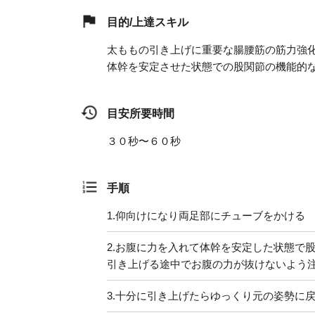
目的/上達スキル
太ももの引き上げに重要な腸腰筋の筋力強
体幹を安定させた状態での股関節の機能的
目安所要時間
３０秒〜６０秒
手順
1.
仰向けになり両足部にチューブをかける
2.
お腹に力を入れて体幹を安定した状態で
引き上げる途中でお腹の力が抜けないよう
3.
十分に引き上げたらゆっくり元の姿勢に