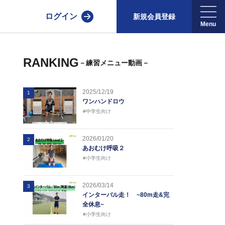
ログイン
新規会員登録
RANKING
－練習メニュー動画－
2025/12/19
1
ワンハンドロウ
#中学生向け
2026/01/20
2
あおむけ呼吸２
#小学生向け
2026/03/14
3
インターバル走！ ~80m走&完
全休息~
#小学生向け