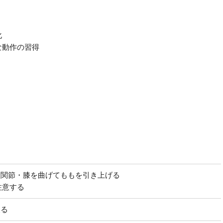
化
な動作の習得
股関節・膝を曲げてももを引き上げる
注意する
戻る