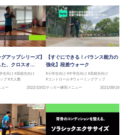
ングアップシリーズ】
【すぐにできる！バランス能力の
した、クロスオ…
強化】段差ウォーク
中学生向け
#高校生向け
#小学生向け
#中学生向け
#高校生向け
ップ
#大人数
#コントロール
#ウォーミングアップ
ニュー
2022/10/01
サッカー練習メニュー
2021/08/19