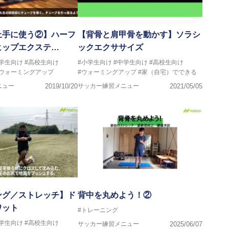
上手に使う②】ハーフ
【背骨と肩甲骨を動かす】ソラシ
ヒップエクステ…
ックエクササイズ
中学生向け
#高校生向け
#小学生向け
#中学生向け
#高校生向け
#ウォーミングアップ
#ウォーミングアップ
#家（自宅）でできる
ニュー
2019/10/20
サッカー練習メニュー
2021/05/05
ング／ストレッチ】ド
背中を丸めよう！②
ワット
#トレーニング
中学生向け
#高校生向け
サッカー練習メニュー
2025/06/07