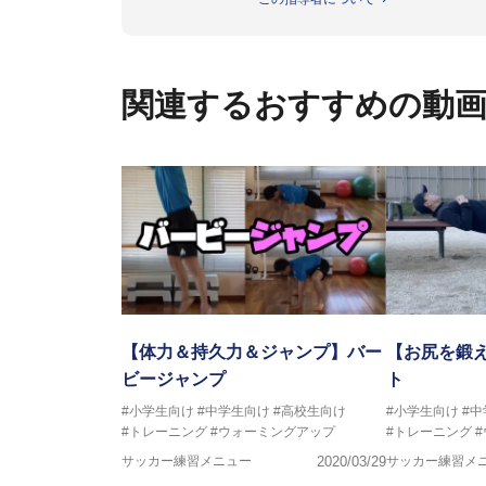
ビー、ソフトボール、モトクロ
ックトレーナーを派遣している。
さらには講演会やセミナー、専
ている。
関連するおすすめの動
「一人一人の健康な人生をサポ
ゆる方向からサポートし、一人
生』をサポートしている。
【体力＆持久力＆ジャンプ】バー
【お尻を鍛
ビージャンプ
ト
#小学生向け
#中学生向け
#高校生向け
#小学生向け
#
#トレーニング
#ウォーミングアップ
#トレーニング
サッカー練習メニュー
2020/03/29
サッカー練習メ