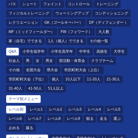
パス
シュート
フェイント
コントロール
トレーニング
フィジカルトレーニング
ウォーミングアップ
コンディショニング
レクリエーション
GK（ゴールキーパー）
DF（ディフェンダー ）
MF（ミッドフィールダー）
FW（フォワード）
大人数
家（自宅）でできる
1人（個人）でできる
その他一覧
Q&A
小学生低学年
小学生高学年
中学生
高校生
大学生
社会人
男
女
男女
部活動・体育会
クラブチーム
その他
全国大会
県大会
市区町村大会（上位）
市区町村大会（下位）
個人
10人以下
11-20人
21-30人
31-40人
41-50人
51人以上
テーマ別メニュー
レベル別
レベル1
レベル2
レベル3
レベル4
レベル5
レベル6
レベル7
レベル8
レベル9
観る
走る
運ぶ
止める
蹴る