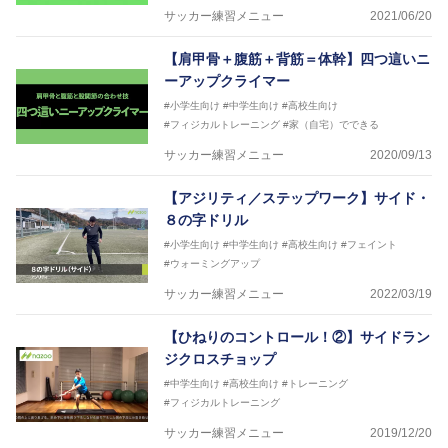
サッカー練習メニュー
2021/06/20
【肩甲骨＋腹筋＋背筋＝体幹】四つ這いニ
ーアップクライマー
#小学生向け
#中学生向け
#高校生向け
#フィジカルトレーニング
#家（自宅）でできる
サッカー練習メニュー
2020/09/13
【アジリティ／ステップワーク】サイド・
８の字ドリル
#小学生向け
#中学生向け
#高校生向け
#フェイント
#ウォーミングアップ
サッカー練習メニュー
2022/03/19
【ひねりのコントロール！②】サイドラン
ジクロスチョップ
#中学生向け
#高校生向け
#トレーニング
#フィジカルトレーニング
サッカー練習メニュー
2019/12/20