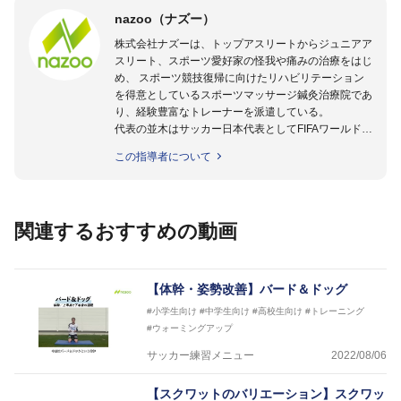
nazoo（ナズー）
株式会社ナズーは、トップアスリートからジュニアア
スリート、スポーツ愛好家の怪我や痛みの治療をはじ
め、 スポーツ競技復帰に向けたリハビリテーション
を得意としているスポーツマッサージ鍼灸治療院であ
り、経験豊富なトレーナーを派遣している。
代表の並木はサッカー日本代表としてFIFAワールドカ
ップフランス大会、日韓大会、ドイツ大会に帯同。そ
この指導者について
のほかU-23日本代表のアスレティックトレーナーと
して４度のオリンピックに帯同しており、U-17ワー
ルドカップへの帯同実績もある。
また現在までにU-19サッカー日本代表、Jリーグ、各
関連するおすすめの動画
世代のサッカーを中心に、WJBL、社会人ラグビー、
ソフトボール、モトクロス、卓球、陸上、アーティス
トなど様々な競技や分野にアスレティックトレーナー
を派遣している。
【体幹・姿勢改善】バード＆ドッグ
さらには講演会やセミナー、専門学校などの教育機関
#小学生向け
#中学生向け
#高校生向け
#トレーニング
に講師を派遣するなど後進育成にも力を入れている。
#ウォーミングアップ
「一人一人の健康な人生をサポートする」を企業理念
として掲げ、世の中の人々の『健康』をあらゆる方向
サッカー練習メニュー
2022/08/06
からサポートし、一人一人の「楽しく、豊かに、生き
生きと」生きる、そんな『健康な人生』をサポートし
【スクワットのバリエーション】スクワッ