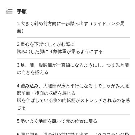
手順
1.
大きく斜め前方向に一歩踏み出す（サイドランジ局
面）
2.
重心を下げてしゃがむ際に
踏み出した脚に９割体重が乗るようにする
3.
足、膝、股関節が一直線になるようにし、つま先と膝
の向きを揃える
4.
踏み込み、大腿部が床と平行になるまでしゃがみ大腿
部前面・後面の収縮を感じる
脚を伸ばしている側の内転筋がストレッチされるのを感
じる
5.
勢いよく地面を蹴って元の位置に戻る
6.
同じ脚を、逆の斜め前に踏み出す （クロスランジ局