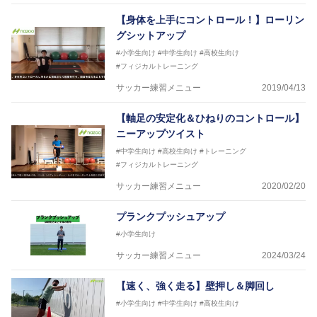
【身体を上手にコントロール！】ローリン
グシットアップ
#小学生向け
#中学生向け
#高校生向け
#フィジカルトレーニング
サッカー練習メニュー
2019/04/13
【軸足の安定化＆ひねりのコントロール】
ニーアップツイスト
#中学生向け
#高校生向け
#トレーニング
#フィジカルトレーニング
サッカー練習メニュー
2020/02/20
プランクプッシュアップ
#小学生向け
サッカー練習メニュー
2024/03/24
【速く、強く走る】壁押し＆脚回し
#小学生向け
#中学生向け
#高校生向け