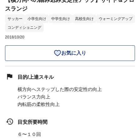
【横方向への踏み込み安定性アップ】サイド＆クロ
スランジ
サッカー
小学生向け
中学生向け
高校生向け
ウォーミングアップ
コンディショニング
2018/10/20
お気に入り
目的/上達スキル
横方向へステップした際の安定性の向上
バランス力向上
内転筋の柔軟性向上
目安所要時間
６〜１０回