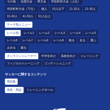
その他
全国大会
県大会
市区町村大会（上位）
市区町村大会（下位）
個人
10人以下
11-20人
21-30人
31-40人
41-50人
51人以上
テーマ別メニュー
レベル別
レベル1
レベル2
レベル3
レベル4
レベル5
レベル6
レベル7
レベル8
レベル9
観る
走る
運ぶ
止める
蹴る
オンライントレーナー
中学生向け
高校生向け
トレーニング
フィジカルトレーニング
コンディショニング
サッカーに関するコンテンツ
用語集
用具・用品
トレーニングボール