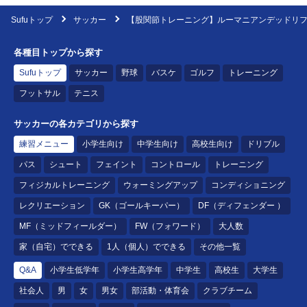
Sufuトップ
サッカー
【股関節トレーニング】ルーマニアンデッドリ
各種目トップから探す
Sufuトップ
サッカー
野球
バスケ
ゴルフ
トレーニング
フットサル
テニス
サッカーの各カテゴリから探す
練習メニュー
小学生向け
中学生向け
高校生向け
ドリブル
パス
シュート
フェイント
コントロール
トレーニング
フィジカルトレーニング
ウォーミングアップ
コンディショニング
レクリエーション
GK（ゴールキーパー）
DF（ディフェンダー ）
MF（ミッドフィールダー）
FW（フォワード）
大人数
家（自宅）でできる
1人（個人）でできる
その他一覧
Q&A
小学生低学年
小学生高学年
中学生
高校生
大学生
社会人
男
女
男女
部活動・体育会
クラブチーム