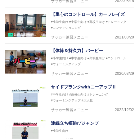
サッカー練習メニュー
2023/05/18
【重心のコントロール】カーフレイズ
#小学生向け
#中学生向け
#高校生向け
#トレーニング
#コンディショニング
サッカー練習メニュー
2021/08/20
【体幹＆持久力】バービー
#小学生向け
#中学生向け
#高校生向け
#コントロール
#ウォーミングアップ
サッカー練習メニュー
2020/03/29
サイドプランクwithニーアップⅡ
#中学生向け
#高校生向け
#トレーニング
#ウォーミングアップ
#大人数
サッカー練習メニュー
2022/12/02
連続立ち幅跳びジャンプ
#小学生向け