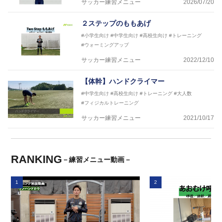
サッカー練習メニュー
2026/07/20
２ステップのももあげ
#小学生向け
#中学生向け
#高校生向け
#トレーニング
#ウォーミングアップ
サッカー練習メニュー
2022/12/10
【体幹】ハンドクライマー
#中学生向け
#高校生向け
#トレーニング
#大人数
#フィジカルトレーニング
サッカー練習メニュー
2021/10/17
RANKING
－練習メニュー動画－
1
2