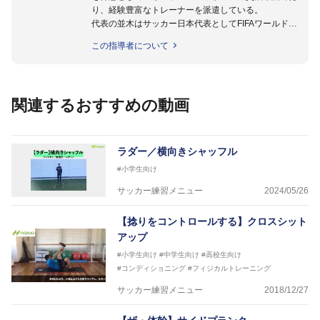
り、経験豊富なトレーナーを派遣している。
代表の並木はサッカー日本代表としてFIFAワールドカ
ップフランス大会、日韓大会、ドイツ大会に帯同。そ
この指導者について
のほかU-23日本代表のアスレティックトレーナーと
して４度のオリンピックに帯同しており、U-17ワー
ルドカップへの帯同実績もある。
また現在までにU-19サッカー日本代表、Jリーグ、各
関連するおすすめの動画
世代のサッカーを中心に、WJBL、社会人ラグビー、
ソフトボール、モトクロス、卓球、陸上、アーティス
トなど様々な競技や分野にアスレティックトレーナー
を派遣している。
ラダー／横向きシャッフル
さらには講演会やセミナー、専門学校などの教育機関
#小学生向け
に講師を派遣するなど後進育成にも力を入れている。
「一人一人の健康な人生をサポートする」を企業理念
サッカー練習メニュー
2024/05/26
として掲げ、世の中の人々の『健康』をあらゆる方向
からサポートし、一人一人の「楽しく、豊かに、生き
【捻りをコントロールする】クロスシット
生きと」生きる、そんな『健康な人生』をサポートし
アップ
ている。
#小学生向け
#中学生向け
#高校生向け
#コンディショニング
#フィジカルトレーニング
サッカー練習メニュー
2018/12/27