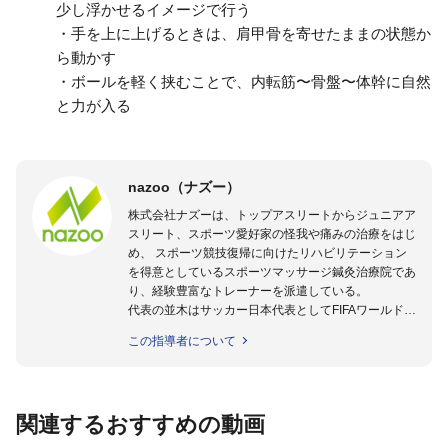
少し浮かせるイメージで行う
・手を上に上げるときは、肩甲骨を寄せたままの状態か
ら動かす
・ボールを軽く挟むことで、内転筋〜骨盤〜体幹に自然
と力が入る
nazoo（ナズー）
株式会社ナズーは、トップアスリートからジュニアア
スリート、スポーツ愛好家の怪我や痛みの治療をはじ
め、 スポーツ競技復帰に向けたリハビリテーション
を得意としているスポーツマッサージ鍼灸治療院であ
り、経験豊富なトレーナーを派遣している。
代表の並木はサッカー日本代表としてFIFAワールドカ
ップフランス大会、日韓大会、ドイツ大会に帯同。そ
この指導者について
のほかU-23日本代表のアスレティックトレーナーと
して４度のオリンピックに帯同しており、U-17ワー
ルドカップへの帯同実績もある。
また現在までにU-19サッカー日本代表、Jリーグ、各
関連するおすすめの動画
世代のサッカーを中心に、WJBL、社会人ラグビー、
ソフトボール、モトクロス、卓球、陸上、アーティス