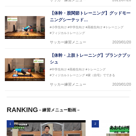
サッカー練習メニュー
2021/07/20
【体幹・股関節トレーニング】グッドモー
ニングシーテッド…
#小学生向け
#中学生向け
#高校生向け
#トレーニング
#フィジカルトレーニング
サッカー練習メニュー
2020/01/20
【体幹・上肢トレーニング】プランクプッ
シュ
#中学生向け
#高校生向け
#トレーニング
#フィジカルトレーニング
#家（自宅）でできる
サッカー練習メニュー
2020/01/20
RANKING
－練習メニュー動画－
1
2