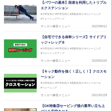
【パワーの基本】段差を利用したトリプル
エクステンション
#小学生向け
#中学生向け
#高校生向け
#トレーニング
#ウォーミングアップ
サッカー練習メニュー
2022/06/12
【自宅でできる体幹シリーズ】サイドブリ
ッジ＋レッグ８
#小学生向け
#中学生向け
#高校生向け
#トレーニング
#ウォーミングアップ
サッカー練習メニュー
2020/03/20
【キック動作を強く！正しく！】クロスモ
ーション
#小学生向け
#中学生向け
#高校生向け
#コントロール
#トレーニング
サッカー練習メニュー
2021/01/29
【GK特集③セービング後の素早い立ち上