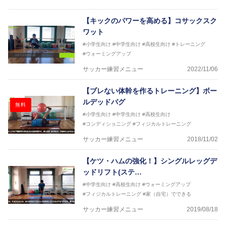
トなど様々な競技や分野にアスレティックトレーナー
を派遣している。
【キックのパワーを高める】コサックスク
さらには講演会やセミナー、専門学校などの教育機関
ワット
に講師を派遣するなど後進育成にも力を入れている。
#小学生向け
#中学生向け
#高校生向け
#トレーニング
「一人一人の健康な人生をサポートする」を企業理念
#ウォーミングアップ
として掲げ、世の中の人々の『健康』をあらゆる方向
からサポートし、一人一人の「楽しく、豊かに、生き
サッカー練習メニュー
2022/11/06
生きと」生きる、そんな『健康な人生』をサポートし
ている。
【ブレない体幹を作るトレーニング】ボー
ルデッドバグ
無料
#小学生向け
#中学生向け
#高校生向け
#コンディショニング
#フィジカルトレーニング
サッカー練習メニュー
2018/11/02
【ケツ・ハムの強化！】シングルレッグデ
ッドリフト(ステ…
#中学生向け
#高校生向け
#ウォーミングアップ
#フィジカルトレーニング
#家（自宅）でできる
サッカー練習メニュー
2019/08/18