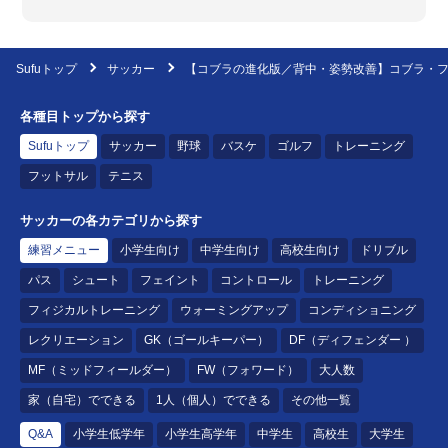
Sufuトップ
サッカー
【コブラの進化版／背中・姿勢改善】コブラ・
各種目トップから探す
Sufuトップ
サッカー
野球
バスケ
ゴルフ
トレーニング
フットサル
テニス
サッカーの各カテゴリから探す
練習メニュー
小学生向け
中学生向け
高校生向け
ドリブル
パス
シュート
フェイント
コントロール
トレーニング
フィジカルトレーニング
ウォーミングアップ
コンディショニング
レクリエーション
GK（ゴールキーパー）
DF（ディフェンダー ）
MF（ミッドフィールダー）
FW（フォワード）
大人数
家（自宅）でできる
1人（個人）でできる
その他一覧
Q&A
小学生低学年
小学生高学年
中学生
高校生
大学生