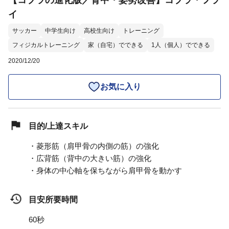
【コブラの進化版／背中・姿勢改善】コブラ・フラ
イ
サッカー
中学生向け
高校生向け
トレーニング
フィジカルトレーニング
家（自宅）でできる
1人（個人）でできる
2020/12/20
お気に入り
目的/上達スキル
・菱形筋（肩甲骨の内側の筋）の強化
・広背筋（背中の大きい筋）の強化
・身体の中心軸を保ちながら肩甲骨を動かす
目安所要時間
60秒