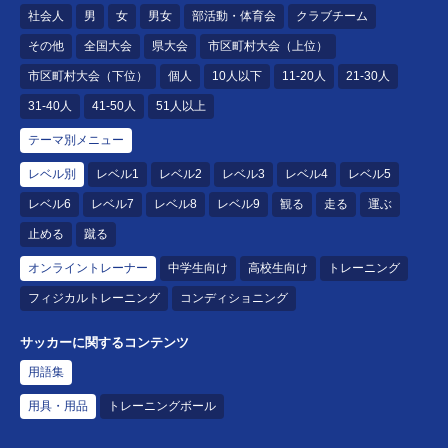
社会人
男
女
男女
部活動・体育会
クラブチーム
その他
全国大会
県大会
市区町村大会（上位）
市区町村大会（下位）
個人
10人以下
11-20人
21-30人
31-40人
41-50人
51人以上
テーマ別メニュー
レベル別
レベル1
レベル2
レベル3
レベル4
レベル5
レベル6
レベル7
レベル8
レベル9
観る
走る
運ぶ
止める
蹴る
オンライントレーナー
中学生向け
高校生向け
トレーニング
フィジカルトレーニング
コンディショニング
サッカーに関するコンテンツ
用語集
用具・用品
トレーニングボール