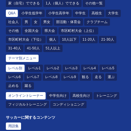
家（自宅）でできる
1人（個人）でできる
その他一覧
Q&A
小学生低学年
小学生高学年
中学生
高校生
大学生
社会人
男
女
男女
部活動・体育会
クラブチーム
その他
全国大会
県大会
市区町村大会（上位）
市区町村大会（下位）
個人
10人以下
11-20人
21-30人
31-40人
41-50人
51人以上
テーマ別メニュー
レベル別
レベル1
レベル2
レベル3
レベル4
レベル5
レベル6
レベル7
レベル8
レベル9
観る
走る
運ぶ
止める
蹴る
オンライントレーナー
中学生向け
高校生向け
トレーニング
フィジカルトレーニング
コンディショニング
サッカーに関するコンテンツ
用語集