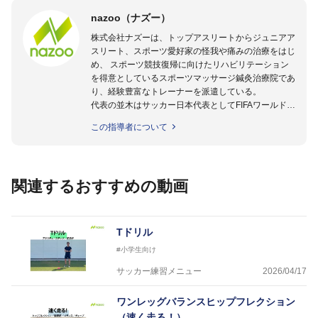
nazoo（ナズー）
株式会社ナズーは、トップアスリートからジュニアア
スリート、スポーツ愛好家の怪我や痛みの治療をはじ
め、 スポーツ競技復帰に向けたリハビリテーション
を得意としているスポーツマッサージ鍼灸治療院であ
り、経験豊富なトレーナーを派遣している。
代表の並木はサッカー日本代表としてFIFAワールドカ
ップフランス大会、日韓大会、ドイツ大会に帯同。そ
この指導者について
のほかU-23日本代表のアスレティックトレーナーと
して４度のオリンピックに帯同しており、U-17ワー
ルドカップへの帯同実績もある。
また現在までにU-19サッカー日本代表、Jリーグ、各
関連するおすすめの動画
世代のサッカーを中心に、WJBL、社会人ラグビー、
ソフトボール、モトクロス、卓球、陸上、アーティス
トなど様々な競技や分野にアスレティックトレーナー
を派遣している。
Tドリル
さらには講演会やセミナー、専門学校などの教育機関
#小学生向け
に講師を派遣するなど後進育成にも力を入れている。
「一人一人の健康な人生をサポートする」を企業理念
サッカー練習メニュー
2026/04/17
として掲げ、世の中の人々の『健康』をあらゆる方向
からサポートし、一人一人の「楽しく、豊かに、生き
ワンレッグバランスヒップフレクション
生きと」生きる、そんな『健康な人生』をサポートし
（速く走る！）