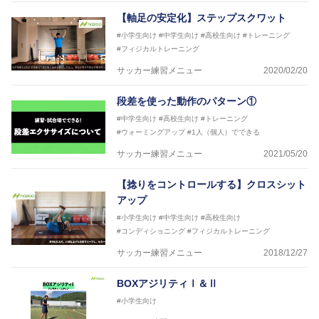
【軸足の安定化】ステップスクワット
#小学生向け
#中学生向け
#高校生向け
#トレーニング
#フィジカルトレーニング
サッカー練習メニュー
2020/02/20
段差を使った動作のパターン①
#中学生向け
#高校生向け
#トレーニング
#ウォーミングアップ
#1人（個人）でできる
サッカー練習メニュー
2021/05/20
【捻りをコントロールする】クロスシット
アップ
#小学生向け
#中学生向け
#高校生向け
#コンディショニング
#フィジカルトレーニング
サッカー練習メニュー
2018/12/27
BOXアジリティⅠ＆Ⅱ
#小学生向け