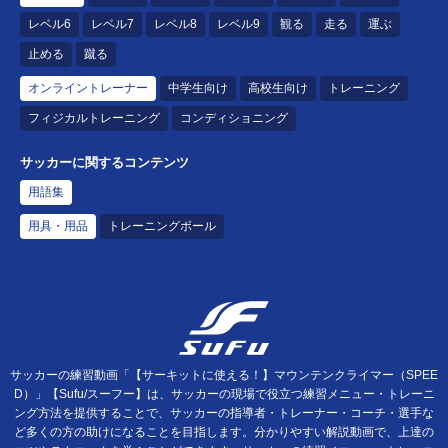
レベル6
レベル7
レベル8
レベル9
観る
走る
運ぶ
止める
蹴る
オンライントレーナー
中学生向け
高校生向け
トレーニング
フィジカルトレーニング
コンディショニング
サッカーに関するコンテンツ
用語集
用具・用品
トレーニングボール
サッカーの練習動画「【サーキットに使える！】マウンテンクライマー（SPEE
D）」【Sufu/スーフー】は、サッカーの現場で役立つ練習メニュー・トレーニ
ング方法を提供することで、サッカーの指導者・トレーナー・コーチ・選手な
ど多くの方の助けになることを目指します。分かりやすい解説動画で、上達の