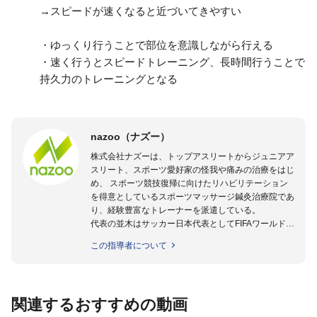
→スピードが速くなると近づいてきやすい
・ゆっくり行うことで部位を意識しながら行える
・速く行うとスピードトレーニング、長時間行うことで
持久力のトレーニングとなる
nazoo（ナズー）
株式会社ナズーは、トップアスリートからジュニアア
スリート、スポーツ愛好家の怪我や痛みの治療をはじ
め、 スポーツ競技復帰に向けたリハビリテーション
を得意としているスポーツマッサージ鍼灸治療院であ
り、経験豊富なトレーナーを派遣している。
代表の並木はサッカー日本代表としてFIFAワールドカ
ップフランス大会、日韓大会、ドイツ大会に帯同。そ
この指導者について
のほかU-23日本代表のアスレティックトレーナーと
して４度のオリンピックに帯同しており、U-17ワー
ルドカップへの帯同実績もある。
また現在までにU-19サッカー日本代表、Jリーグ、各
関連するおすすめの動画
世代のサッカーを中心に、WJBL、社会人ラグビー、