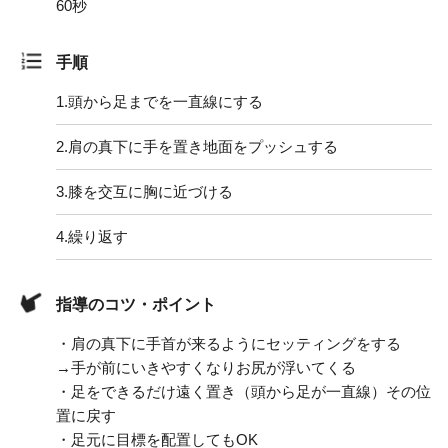
60秒
手順
1.
頭から足までを一直線にする
2.
肩の真下に手を置き地面をプッシュする
3.
膝を交互に胸に近づける
4.
繰り返す
指導のコツ・ポイント
・肩の真下に手首が来るようにセッティングをする
→手が前にいきやすくなりお尻が浮いてくる
・足をできるだけ遠く置き（頭から足が一直線）その位
置に戻す
・足元に目標を配置してもOK