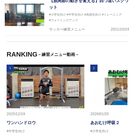
【股関節の動きを覚える】四つ這いスクワ
ット
#小学生向け
#中学生向け
#高校生向け
#トレーニング
#ウォーミングアップ
サッカー練習メニュー
2021/10/24
RANKING
－練習メニュー動画－
1
2
2025/12/19
2026/01/20
ワンハンドロウ
あおむけ呼吸２
#中学生向け
#小学生向け