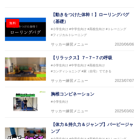
ソフトボール、モトクロス、卓球、陸上、アーティス
トなど様々な競技や分野にアスレティックトレーナー
を派遣している。
【動きをつけた体幹！】ローリングバグ
さらには講演会やセミナー、専門学校などの教育機関
（基礎）
無料
に講師を派遣するなど後進育成にも力を入れている。
#小学生向け
#中学生向け
#高校生向け
#トレーニング
「一人一人の健康な人生をサポートする」を企業理念
#フィジカルトレーニング
として掲げ、世の中の人々の『健康』をあらゆる方向
からサポートし、一人一人の「楽しく、豊かに、生き
サッカー練習メニュー
2020/06/06
生きと」生きる、そんな『健康な人生』をサポートし
ている。
【リラックス】７−７−７の呼吸
#小学生向け
#中学生向け
#高校生向け
#コンディショニング
#家（自宅）でできる
サッカー練習メニュー
2023/07/07
胸椎コンビネーション
#小学生向け
サッカー練習メニュー
2025/03/02
【体力＆持久力＆ジャンプ】バービージャ
ンプ
#小学生向け
#中学生向け
#高校生向け
#トレーニング