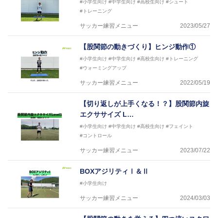
#小学生向け
#中学生向け
#高校生向け
#シュート
#トレーニング
サッカー練習メニュー
2023/05/27
【股関節の動きづくり】ヒンジ動作①
#小学生向け
#中学生向け
#高校生向け
#トレーニング
#ウォーミングアップ
サッカー練習メニュー
2022/05/19
【切り返しが上手くなる！？】股関節内旋
エクササイズ L…
#小学生向け
#中学生向け
#高校生向け
#フェイント
#コントロール
サッカー練習メニュー
2023/07/22
BOXアジリティⅠ＆Ⅱ
#小学生向け
サッカー練習メニュー
2024/03/03