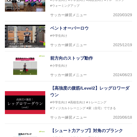
#ウォーミングアップ
サッカー練習メニュー
2020/03/29
ベントオーバーロウ
#中学生向け
サッカー練習メニュー
2025/12/19
前方向のストップ動作
#小学生向け
サッカー練習メニュー
2024/06/23
【高強度の腹筋/Level2】レッグロワーダ
ウン
#中学生向け
#高校生向け
#トレーニング
#フィジカルトレーニング
#家（自宅）でできる
サッカー練習メニュー
2020/06/18
【シュート力アップ】対角のプランク