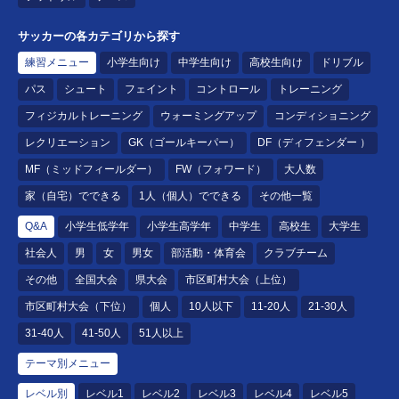
サッカーの各カテゴリから探す
練習メニュー
小学生向け
中学生向け
高校生向け
ドリブル
パス
シュート
フェイント
コントロール
トレーニング
フィジカルトレーニング
ウォーミングアップ
コンディショニング
レクリエーション
GK（ゴールキーパー）
DF（ディフェンダー ）
MF（ミッドフィールダー）
FW（フォワード）
大人数
家（自宅）でできる
1人（個人）でできる
その他一覧
Q&A
小学生低学年
小学生高学年
中学生
高校生
大学生
社会人
男
女
男女
部活動・体育会
クラブチーム
その他
全国大会
県大会
市区町村大会（上位）
市区町村大会（下位）
個人
10人以下
11-20人
21-30人
31-40人
41-50人
51人以上
テーマ別メニュー
レベル別
レベル1
レベル2
レベル3
レベル4
レベル5