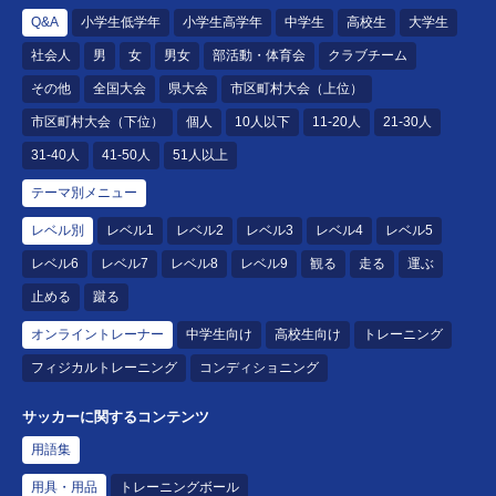
Q&A
小学生低学年
小学生高学年
中学生
高校生
大学生
社会人
男
女
男女
部活動・体育会
クラブチーム
その他
全国大会
県大会
市区町村大会（上位）
市区町村大会（下位）
個人
10人以下
11-20人
21-30人
31-40人
41-50人
51人以上
テーマ別メニュー
レベル別
レベル1
レベル2
レベル3
レベル4
レベル5
レベル6
レベル7
レベル8
レベル9
観る
走る
運ぶ
止める
蹴る
オンライントレーナー
中学生向け
高校生向け
トレーニング
フィジカルトレーニング
コンディショニング
サッカーに関するコンテンツ
用語集
用具・用品
トレーニングボール