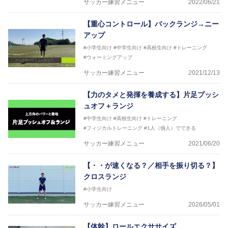
サッカー練習メニュー
2022/06/21
【重心コントロール】バックランジ→ニー
アップ
#小学生向け
#中学生向け
#高校生向け
#トレーニング
#ウォーミングアップ
サッカー練習メニュー
2021/12/13
【力のタメと発揮を養成する】片足プッシ
ュオフ＋ランジ
#中学生向け
#高校生向け
#トレーニング
#フィジカルトレーニング
#1人（個人）でできる
サッカー練習メニュー
2021/06/20
【・・が速くなる？／相手を振り切る？】
クロスランジ
#小学生向け
サッカー練習メニュー
2026/05/01
【体幹】ロールエクササイズ