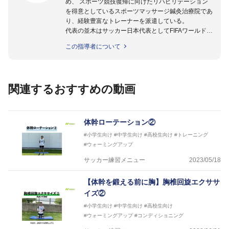
め、 スポーツ競技復帰に向けたリハビリテーション
を得意としているスポーツマッサージ鍼灸治療院であ
り、経験豊富なトレーナーを派遣している。
代表の並木はサッカー日本代表としてFIFAワールドカ
ップフランス大会、日韓大会、ドイツ大会に帯同。そ
この指導者について
のほかU-23日本代表のアスレティックトレーナーと
して４度のオリンピックに帯同しており、U-17ワー
ルドカップへの帯同実績もある。
また現在までにU-19サッカー日本代表、Jリーグ、各
関連するおすすめの動画
世代のサッカーを中心に、WJBL、社会人ラグビー、
ソフトボール、モトクロス、卓球、陸上、アーティス
トなど様々な競技や分野にアスレティックトレーナー
を派遣している。
体幹ローテーション②
さらには講演会やセミナー、専門学校などの教育機関
#小学生向け
#中学生向け
#高校生向け
#トレーニング
に講師を派遣するなど後進育成にも力を入れている。
#ウォーミングアップ
「一人一人の健康な人生をサポートする」を企業理念
として掲げ、世の中の人々の『健康』をあらゆる方向
サッカー練習メニュー
2023/05/18
からサポートし、一人一人の「楽しく、豊かに、生き
生きと」生きる、そんな『健康な人生』をサポートし
【体幹を鍛える前に胸】胸椎回旋エクササ
ている。
イズ②
#小学生向け
#中学生向け
#高校生向け
#ウォーミングアップ
#コンディショニング