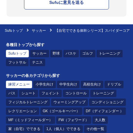
Sufuに意見を送る
Sufuトップ
サッカー
【自宅でできる体幹シリーズ】スパイダーコア
各種目トップから探す
Sufuトップ
サッカー
野球
バスケ
ゴルフ
トレーニング
フットサル
テニス
サッカーの各カテゴリから探す
練習メニュー
小学生向け
中学生向け
高校生向け
ドリブル
パス
シュート
フェイント
コントロール
トレーニング
フィジカルトレーニング
ウォーミングアップ
コンディショニング
レクリエーション
GK（ゴールキーパー）
DF（ディフェンダー ）
MF（ミッドフィールダー）
FW（フォワード）
大人数
家（自宅）でできる
1人（個人）でできる
その他一覧