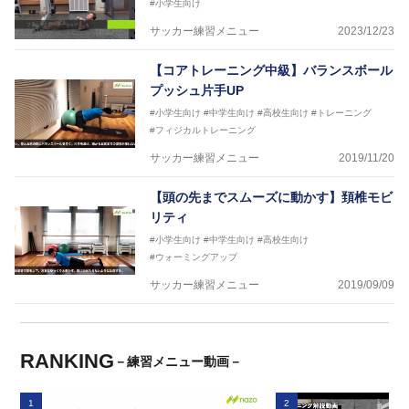
#小学生向け
サッカー練習メニュー
2023/12/23
【コアトレーニング中級】バランスボール
プッシュ片手UP
#小学生向け
#中学生向け
#高校生向け
#トレーニング
#フィジカルトレーニング
サッカー練習メニュー
2019/11/20
【頭の先までスムーズに動かす】頚椎モビ
リティ
#小学生向け
#中学生向け
#高校生向け
#ウォーミングアップ
サッカー練習メニュー
2019/09/09
RANKING
－練習メニュー動画－
1
2