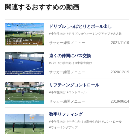
日本サッカー協会公認A級ジェネラル・日本サッカー
関連するおすすめの動画
協会公認キッズリーダーチーフインストラクター
フットサル監修：小西 鉄平
【指導歴】
ドリブルしっぽとりとボール出し
FリーグU23選抜監督、ミャンマー女子フットサル代
#小学生向け
#ドリブル
#ウォーミングアップ
#大人数
表監督
日本サッカー協会フットサルインストラクター、AFC
サッカー練習メニュー
2021/11/19
（アジアサッカー連盟）フットサルインストラクター
【資格】
遠くの仲間にパス交換
JFA公認A級コーチジェネラルライセンス・JFA公認フ
#パス
#小学生向け
#中学生向け
ットサルB級コーチライセンス
サッカー練習メニュー
2020/12/19
横山 哲久
【指導歴】
リフティングコントロール
ASV ペスカドーラ町田 監督、FC VIGORE 監督
【資格】
#小学生向け
#コントロール
日本サッカー協会公認B級ライセンス・日本サッカー
サッカー練習メニュー
2019/06/14
協会公認フットサルB級ライセンス
数字リフティング
※全コーチボンフィンサッカースクール所属
#小学生向け
#中学生向け
#高校生向け
#コントロール
#ウォーミングアップ