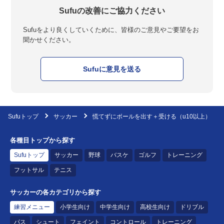
Sufuの改善にご協力ください
Sufuをより良くしていくために、皆様のご意見やご要望をお
聞かせください。
Sufuに意見を送る
Sufuトップ
サッカー
慌てずにボールを出す＋受ける（u10以上）
各種目トップから探す
Sufuトップ
サッカー
野球
バスケ
ゴルフ
トレーニング
フットサル
テニス
サッカーの各カテゴリから探す
練習メニュー
小学生向け
中学生向け
高校生向け
ドリブル
パス
シュート
フェイント
コントロール
トレーニング