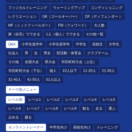
フィジカルトレーニング
ウォーミングアップ
コンディショニング
レクリエーション
GK（ゴールキーパー）
DF（ディフェンダー ）
MF（ミッドフィールダー）
FW（フォワード）
大人数
家（自宅）でできる
1人（個人）でできる
その他一覧
Q&A
小学生低学年
小学生高学年
中学生
高校生
大学生
社会人
男
女
男女
部活動・体育会
クラブチーム
その他
全国大会
県大会
市区町村大会（上位）
市区町村大会（下位）
個人
10人以下
11-20人
21-30人
31-40人
41-50人
51人以上
テーマ別メニュー
レベル別
レベル1
レベル2
レベル3
レベル4
レベル5
レベル6
レベル7
レベル8
レベル9
観る
走る
運ぶ
止める
蹴る
オンライントレーナー
中学生向け
高校生向け
トレーニング