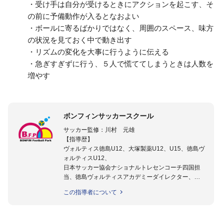
・受け手は自分が受けるときにアクションを起こす、そ
の前に予備動作が入るとなおよい
・ボールに寄るばかりではなく、周囲のスペース、味方
の状況を見ておく中で動き出す
・リズムの変化を大事に行うように伝える
・急ぎすぎずに行う、５人で慌ててしまうときは人数を
増やす
ボンフィンサッカースクール
サッカー監修：川村 元雄
【指導歴】
ヴォルティス徳島U12、大塚製薬U12、U15、徳島ヴ
ォルティスU12、
日本サッカー協会ナショナルトレセンコーチ四国担
当、徳島ヴォルティスアカデミーダイレクター、
徳島ヴォルティス普及部長、FC東京普及部長、
この指導者について
日本サッカー協会公認B級養成講習会インストラクタ
ー(FC東京コース)
【資格】