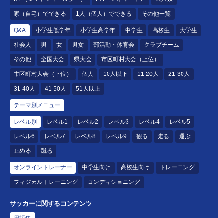
家（自宅）でできる
1人（個人）でできる
その他一覧
Q&A
小学生低学年
小学生高学年
中学生
高校生
大学生
社会人
男
女
男女
部活動・体育会
クラブチーム
その他
全国大会
県大会
市区町村大会（上位）
市区町村大会（下位）
個人
10人以下
11-20人
21-30人
31-40人
41-50人
51人以上
テーマ別メニュー
レベル別
レベル1
レベル2
レベル3
レベル4
レベル5
レベル6
レベル7
レベル8
レベル9
観る
走る
運ぶ
止める
蹴る
オンライントレーナー
中学生向け
高校生向け
トレーニング
フィジカルトレーニング
コンディショニング
サッカーに関するコンテンツ