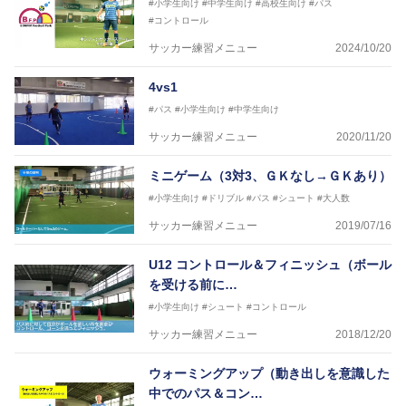
#小学生向け
#中学生向け
#高校生向け
#パス
#コントロール
サッカー練習メニュー
2024/10/20
4vs1
#パス
#小学生向け
#中学生向け
サッカー練習メニュー
2020/11/20
ミニゲーム（3対3、ＧＫなし→ＧＫあり）
#小学生向け
#ドリブル
#パス
#シュート
#大人数
サッカー練習メニュー
2019/07/16
U12 コントロール＆フィニッシュ（ボール
を受ける前に…
#小学生向け
#シュート
#コントロール
サッカー練習メニュー
2018/12/20
ウォーミングアップ（動き出しを意識した
中でのパス＆コン…