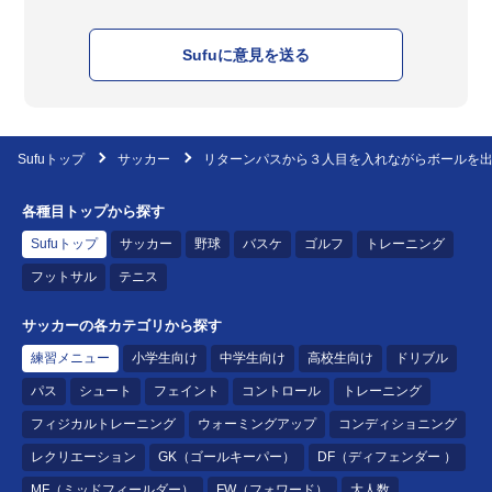
Sufuに意見を送る
Sufuトップ
サッカー
リターンパスから３人目を入れながらボールを出
各種目トップから探す
Sufuトップ
サッカー
野球
バスケ
ゴルフ
トレーニング
フットサル
テニス
サッカーの各カテゴリから探す
練習メニュー
小学生向け
中学生向け
高校生向け
ドリブル
パス
シュート
フェイント
コントロール
トレーニング
フィジカルトレーニング
ウォーミングアップ
コンディショニング
レクリエーション
GK（ゴールキーパー）
DF（ディフェンダー ）
MF（ミッドフィールダー）
FW（フォワード）
大人数