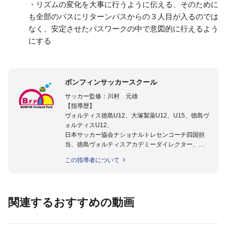
・リズムの変化を大事に行うように伝える、そのために
も全部のパスにリターンパスからの３人目が入るのでは
なく、安定させたパスワークの中で意図的に行えるよう
にする
ボンフィンサッカースクール
サッカー監修：川村 元雄
【指導歴】
ヴォルティス徳島U12、大塚製薬U12、U15、徳島ヴ
ォルティスU12、
日本サッカー協会ナショナルトレセンコーチ四国担
当、徳島ヴォルティスアカデミーダイレクター、
徳島ヴォルティス普及部長、FC東京普及部長、
この指導者について
日本サッカー協会公認B級養成講習会インストラクタ
ー(FC東京コース)
【資格】
日本サッカー協会公認A級ジェネラル・日本サッカー
関連するおすすめの動画
協会公認キッズリーダーチーフインストラクター
フットサル監修：小西 鉄平