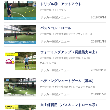
【指導歴】
ドリブル③ アウトアウト
FリーグU23選抜監督、ミャンマー女子フットサル代
#小学生向け
#ドリブル
表監督
日本サッカー協会フットサルインストラクター、AFC
サッカー練習メニュー
2019/06/14
（アジアサッカー連盟）フットサルインストラクター
【資格】
パス＆コントロール
JFA公認A級コーチジェネラルライセンス・JFA公認フ
#小学生向け
#中学生向け
#パス
#コントロール
ットサルB級コーチライセンス
サッカー練習メニュー
2018/11/18
横山 哲久
【指導歴】
ウォーミングアップ（調整能力向上）
ASV ペスカドーラ町田 監督、FC VIGORE 監督
【資格】
#小学生向け
#中学生向け
#高校生向け
#パス
日本サッカー協会公認B級ライセンス・日本サッカー
#コントロール
協会公認フットサルB級ライセンス
サッカー練習メニュー
2026/03/08
※全コーチボンフィンサッカースクール所属
ヘディングシュートゲーム（基本）
#小学生向け
#中学生向け
#トレーニング
#大人数
サッカー練習メニュー
2019/11/20
自主練習用（パス＆コントロール③）