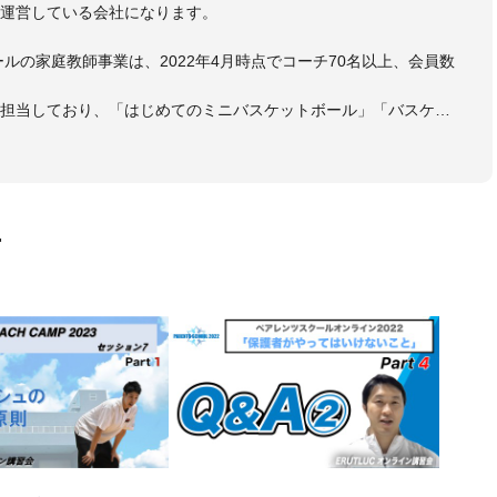
を運営している会社になります。
ールの家庭教師事業は、2022年4月時点でコーチ70名以上、会員数
も担当しており、「はじめてのミニバスケットボール」「バスケッ
ットボール判断力を高めるトレーニングブック」「バスケットボール
・DVDも監修しています。
 JBA活動歴】
ヘッドコーチ
画
ヘッドコーチ
ーチ
ヘッドコーチ
ヘッドコーチ
ーチ
グキャンプアドバイザリーコーチ
ヘッドコーチ
ヘッドコーチ
サポートコーチ
ントコーチ