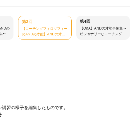
第4回
第3回
NDの
【Q&A】ANDの才能事例集〜
【コーチングフィロソフィー
集〜ビ
ビジョナリーなコーチング
のANDの才能】ANDの才能
グへ〜
へ〜④
事例集〜ビジョナリーなコー
チングへ〜③
イン講習の様子を編集したものです。
分