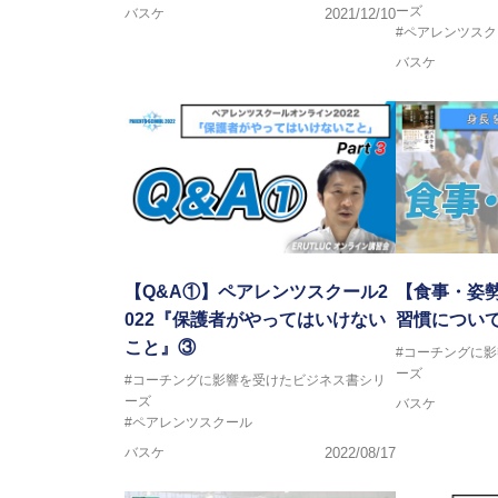
ーズ
バスケ
2021/12/10
#ペアレンツスク
バスケ
【Q&A①】ペアレンツスクール2
【食事・姿
022『保護者がやってはいけない
習慣につい
こと』③
#コーチングに
ーズ
#コーチングに影響を受けたビジネス書シリ
ーズ
バスケ
#ペアレンツスクール
バスケ
2022/08/17