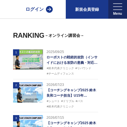
ログイン
新規会員登録
RANKING
－オンライン講習会－
2025/09/25
1
ローポストの戦術的攻防（インサ
イドにおける攻防の意義・対応…
#鈴木代表クリニック
#リバウンド
#チームディフェンス
2026/07/23
2
【コーチングキャンプ2025 鈴木
良和コーチ担当】U15年…
#シュート
#ドリブル
#パス
#鈴木代表クリニック
2026/07/15
3
【コーチングキャンプ2025 鈴木