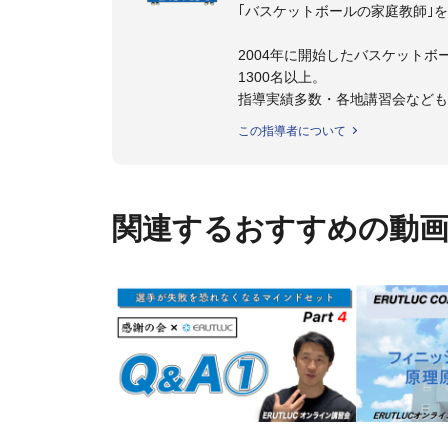
｢バスケットボールの家庭教師｣
2004年に開始したバスケットボ
1300名以上。
指導実績多数・各地講習会など
トボール IQ練習本」「バスケ
この指導者について
の教科書１～４」など多くの書籍
【ERUTLUC代表鈴木良和コーチ
2016年U12ナショナルキャンプ
関連するおすすめの動
2016年U13ナショナルキャンプ
2016年男子日本代表サポートコ
2017年U12ナショナルキャンプ
2017年U13ナショナルキャンプ
2017年男子日本代表サポートコ
2018年U22日本代表スプリン
2018年U12ナショナルキャンプ
2018年U13ナショナルキャンプ
2018年～2021年男子日本代表
2021年～女子日本代表アシスタ