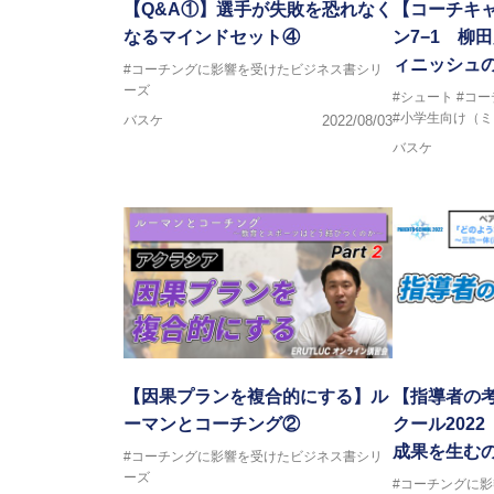
【Q&A①】選手が失敗を恐れなく
【コーチキャ
なるマインドセット④
ン7−1 柳
ィニッシュ
#コーチングに影響を受けたビジネス書シリ
ーズ
#シュート
#コ
#小学生向け（
バスケ
2022/08/03
バスケ
【因果プランを複合的にする】ル
【指導者の
ーマンとコーチング②
クール202
成果を生む
#コーチングに影響を受けたビジネス書シリ
ーズ
#コーチングに