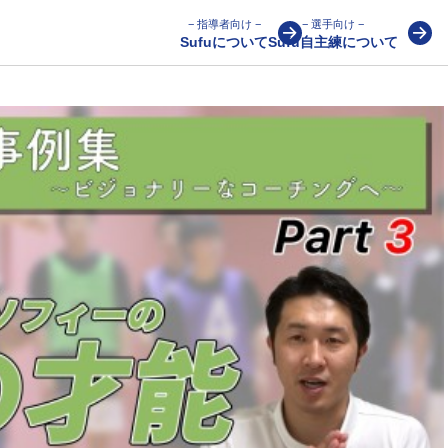
− 指導者向け −
− 選手向け −
Sufuについて
Sufu自主練について