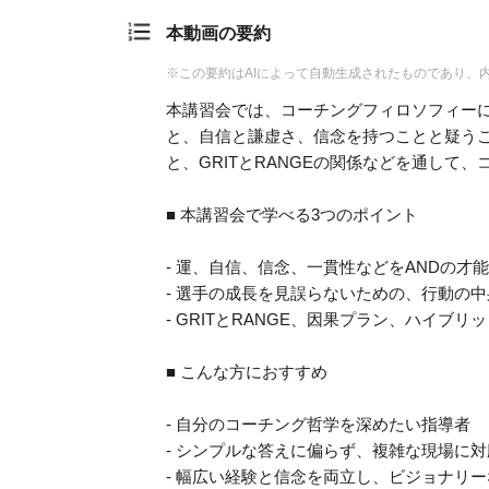
本動画の要約
※この要約はAIによって自動生成されたものであり、
本講習会では、コーチングフィロソフィーに
と、自信と謙虚さ、信念を持つことと疑う
と、GRITとRANGEの関係などを通して
■ 本講習会で学べる3つのポイント
- 運、自信、信念、一貫性などをANDの才
- 選手の成長を見誤らないための、行動の
- GRITとRANGE、因果プラン、ハイブ
■ こんな方におすすめ
- 自分のコーチング哲学を深めたい指導者
- シンプルな答えに偏らず、複雑な現場に
- 幅広い経験と信念を両立し、ビジョナリ