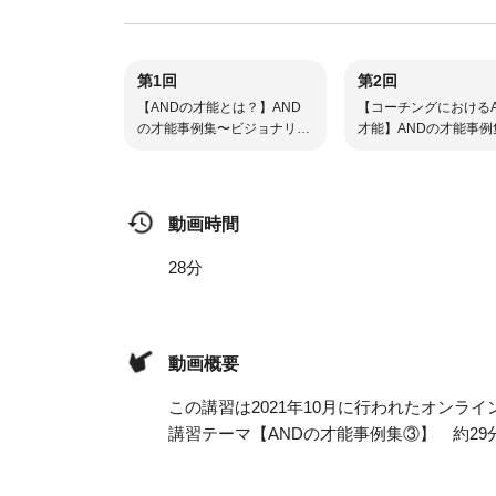
第1回
第2回
【ANDの才能とは？】AND
【コーチングにおけるA
の才能事例集〜ビジョナリー
才能】ANDの才能事例
なコーチングへ〜①
ジョナリーなコーチン
②
動画時間
28分
動画概要
この講習は2021年10月に行われたオンラ
講習テーマ【ANDの才能事例集③】 約29