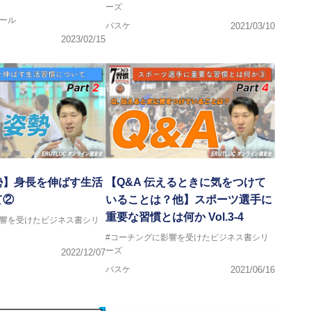
ーズ
ール
バスケ
2021/03/10
2023/02/15
勢】身長を伸ばす生活
【Q&A 伝えるときに気をつけて
て②
いることは？他】スポーツ選手に
重要な習慣とは何か Vol.3-4
影響を受けたビジネス書シリ
#コーチングに影響を受けたビジネス書シリ
ーズ
2022/12/07
バスケ
2021/06/16