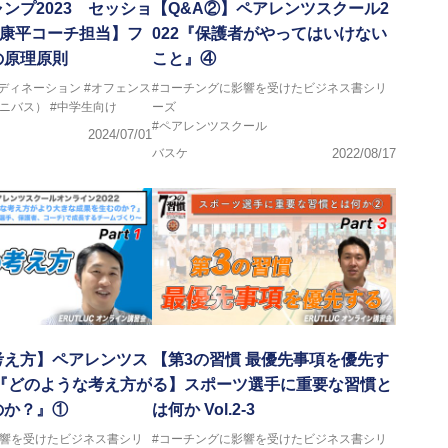
ンプ2023 セッショ
【Q&A②】ペアレンツスクール2
田康平コーチ担当】フ
022『保護者がやってはいけない
の原理原則
こと』④
ーディネーション
#オフェンス
#コーチングに影響を受けたビジネス書シリ
ミニバス）
#中学生向け
ーズ
#ペアレンツスクール
2024/07/01
バスケ
2022/08/17
考え方】ペアレンツス
【第3の習慣 最優先事項を優先す
2『どのような考え方が
る】スポーツ選手に重要な習慣と
のか？』①
は何か Vol.2-3
影響を受けたビジネス書シリ
#コーチングに影響を受けたビジネス書シリ