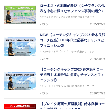
ローポストの戦術的攻防（女子フランス代
表を中心に様々なオフェンス事例の紹介）
#オフェンス
#ディフェンス
#鈴木代表クリニック
バスケ
2025/12/23
NEW
【コーチングキャンプ2025 鈴木良和
コーチ担当】U18年代に必要なチャンスと
フィニッシュ②
#シュート
#ドリブル
#パス
#鈴木代表クリニック
バスケ
2026/08/06
【コーチングキャンプ2025 鈴木良和コー
チ担当】U15年代に必要なチャンスとフィ
ニッシュ②
#シュート
#ドリブル
#パス
#鈴木代表クリニック
バスケ
2026/07/22
【ブレイク局面の原理原則】鈴木良和コー