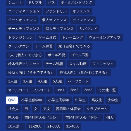
シュート
ドリブル
パス
ボールハンドリング
コーディネーション
ファンドリル
オフェンス
チームオフェンス
個人オフェンス
ディフェンス
チームディフェンス
個人ディフェンス
リバウンド
トランジション
ゲーム形式
トレーニング
ウォーミングアップ
クールダウン
チーム練習
家（自宅）でできる
1人（個人）でできる
ボール不要
ゴール不要
鈴木代表クリニック
チーム戦術
スキル動画
フィニッシュ
怪我人向け（片手でできる）
怪我人向け（動かずにできる）
2人組
3人組
4人組
5人組
ハーフコート
オールコート・フルコート
1on1
2on2
3on3
その他一覧
Q&A
小学生低学年
小学生高学年
中学生
高校生
大学生
社会人
男
女
男女
部活動・体育会
クラブチーム
県大会
市区町村大会（上位）
市区町村大会（下位）
個人
10人以下
11-20人
21-30人
31-40人