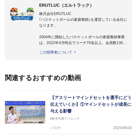
ERUTLUC（エルトラック）
株式会社ERUTLUC
｢バスケットボールの家庭教師｣を運営している会社に
なります。
2004年に開始したバスケットボールの家庭教師事業
は、2022年4月時点でコーチ70名以上、会員数1300
名以上。
この指導者について
指導実績多数・各地講習会なども担当しており、「は
じめてのミニバスケットボール」「バスケットボール
IQ練習本」「バスケットボール判断力を高めるトレー
ニングブック」「バスケットボールの教科書１～４」
関連するおすすめの動画
など多くの書籍・DVDも監修しています。
【ERUTLUC代表鈴木良和コーチ JBA活動歴】
2016年U12ナショナルキャンプヘッドコーチ
【アスリートマインドセットを選手にどう
2016年U13ナショナルキャンプヘッドコーチ
伝えていくか】①マインドセットが成長に
2016年男子日本代表サポートコーチ
与える影響
2017年U12ナショナルキャンプヘッドコーチ
2017年U13ナショナルキャンプヘッドコーチ
#鈴木代表クリニック
2017年男子日本代表サポートコーチ
バスケ
2025/06/16
2018年U22日本代表スプリングキャンプアドバイザ
リーコーチ