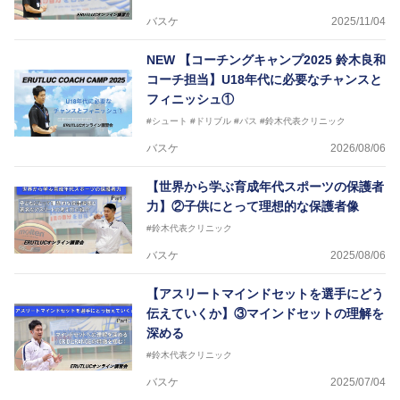
バスケ
2025/11/04
NEW
【コーチングキャンプ2025 鈴木良和
コーチ担当】U18年代に必要なチャンスと
フィニッシュ①
#シュート
#ドリブル
#パス
#鈴木代表クリニック
バスケ
2026/08/06
【世界から学ぶ育成年代スポーツの保護者
力】②子供にとって理想的な保護者像
#鈴木代表クリニック
バスケ
2025/08/06
【アスリートマインドセットを選手にどう
伝えていくか】③マインドセットの理解を
深める
#鈴木代表クリニック
バスケ
2025/07/04