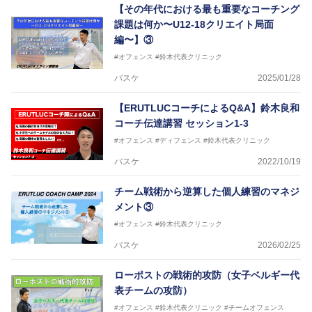
【その年代における最も重要なコーチング
2018年U12ナショナルキャンプヘッドコーチ
2018年U13ナショナルキャンプヘッドコーチ
課題は何か〜U12-18クリエイト局面
2018年～2021年男子日本代表サポートコーチ
編〜】③
2021年～女子日本代表アシスタントコーチ
#オフェンス
#鈴木代表クリニック
バスケ
2025/01/28
【ERUTLUCコーチによるQ&A】鈴木良和
コーチ伝達講習 セッション1-3
#オフェンス
#ディフェンス
#鈴木代表クリニック
バスケ
2022/10/19
チーム戦術から逆算した個人練習のマネジ
メント③
#オフェンス
#鈴木代表クリニック
バスケ
2026/02/25
ローポストの戦術的攻防（女子ベルギー代
表チームの攻防）
#オフェンス
#鈴木代表クリニック
#チームオフェンス