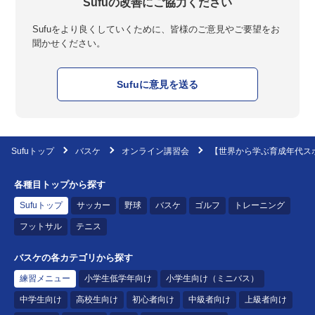
Sufuの改善にご協力ください
Sufuをより良くしていくために、皆様のご意見やご要望をお
聞かせください。
Sufuに意見を送る
Sufuトップ
バスケ
オンライン講習会
【世界から学ぶ育成年代スポ
各種目トップから探す
Sufuトップ
サッカー
野球
バスケ
ゴルフ
トレーニング
フットサル
テニス
バスケの各カテゴリから探す
練習メニュー
小学生低学年向け
小学生向け（ミニバス）
中学生向け
高校生向け
初心者向け
中級者向け
上級者向け