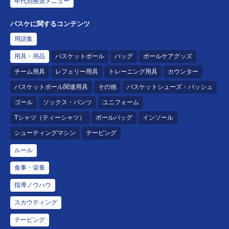
年代別推奨メニュー
バスケに関するコンテンツ
用語集
用具・用品
バスケットボール
バッグ
ボールケアグッズ
チーム用具
レフェリー用具
トレーニング用具
カウンター
バスケットボール関連用具
その他
バスケットシューズ・バッシュ
ゴール
ソックス・パンツ
ユニフォーム
Tシャツ（ティーシャツ）
ボールバッグ
インソール
シューティングマシン
テーピング
ルール
食事・栄養
指導ノウハウ
スカウティング
テーピング