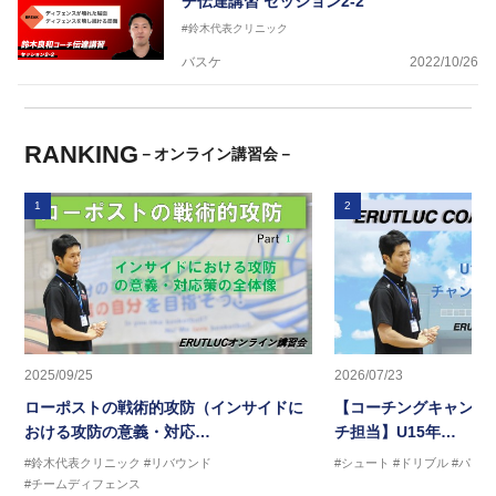
チ伝達講習 セッション2-2
#鈴木代表クリニック
バスケ
2022/10/26
RANKING
－オンライン講習会－
1
2
2025/09/25
2026/07/23
ローポストの戦術的攻防（インサイドに
【コーチングキャンプ2
おける攻防の意義・対応…
チ担当】U15年…
#鈴木代表クリニック
#リバウンド
#シュート
#ドリブル
#パス
#チームディフェンス