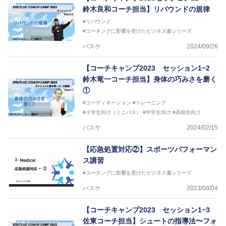
2016年U13ナショナルキャンプヘッドコーチ
鈴木良和コーチ担当】リバウンドの規律
2016年男子日本代表サポートコーチ
#リバウンド
2017年U12ナショナルキャンプヘッドコーチ
#コーチングに影響を受けたビジネス書シリーズ
2017年U13ナショナルキャンプヘッドコーチ
2017年男子日本代表サポートコーチ
バスケ
2024/09/26
2018年U22日本代表スプリングキャンプアドバイザ
リーコーチ
【コーチキャンプ2023 セッション1−2
2018年U12ナショナルキャンプヘッドコーチ
鈴木竜一コーチ担当】身体の巧みさを磨く
2018年U13ナショナルキャンプヘッドコーチ
2018年～2021年男子日本代表サポートコーチ
①
2021年～女子日本代表アシスタントコーチ
#コーディネーション
#トレーニング
#小学生向け（ミニバス）
#中学生向け
#高校生向け
バスケ
2024/02/15
【応急処置対応②】スポーツパフォーマン
ス講習
#コーチングに影響を受けたビジネス書シリーズ
バスケ
2023/08/04
【コーチキャンプ2023 セッション1−3
佐東コーチ担当】シュートの指導法〜フォ