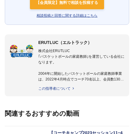
【会員限定】無料で相談を投稿する
相談投稿と回答に関する詳細はこちら
ERUTLUC（エルトラック）
株式会社ERUTLUC
｢バスケットボールの家庭教師｣を運営している会社に
なります。
2004年に開始したバスケットボールの家庭教師事業
は、2022年4月時点でコーチ70名以上、会員数1300
名以上。
この指導者について
指導実績多数・各地講習会なども担当しており、「は
じめてのミニバスケットボール」「バスケットボール
IQ練習本」「バスケットボール判断力を高めるトレー
ニングブック」「バスケットボールの教科書１～４」
関連するおすすめの動画
など多くの書籍・DVDも監修しています。
【ERUTLUC代表鈴木良和コーチ JBA活動歴】
2016年U12ナショナルキャンプヘッドコーチ
【コーチキャンプ2023セッション11−4