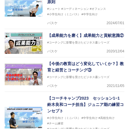
原則
#シュート
#コーディネーション
#オフェンス
#小学生向け（ミニバス）
#中学生向け
バスケ
2024/07/01
【成果能力を磨く】成果能力と貢献意識②
#コーチングに影響を受けたビジネス書シリーズ
バスケ
2020/12/04
【今後の教育はどう変化していくか？】教
育と経営とコーチング③
#コーチングに影響を受けたビジネス書シリーズ
バスケ
2021/11/05
【コーチキャンプ2023 セッション1−1
鈴木良和コーチ担当】ジュニア期の練習コ
ンセプト
#小学生向け（ミニバス）
#中学生向け
#高校生向け
#チーム練習
#コーチングに影響を受けたビジネス書シリーズ