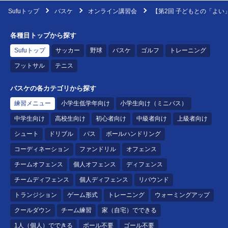
Sufuトップ
バスケ
オンライン講習会
【第2回 子どもとの「よい
各種目トップから探す
Sufuトップ
サッカー
野球
バスケ
ゴルフ
トレーニング
フットサル
テニス
バスケの各カテゴリから探す
練習メニュー
小学生低学年向け
小学生向け（ミニバス）
中学生向け
高校生向け
初心者向け
中級者向け
上級者向け
シュート
ドリブル
パス
ボールハンドリング
コーディネーション
ファンドリル
オフェンス
チームオフェンス
個人オフェンス
ディフェンス
チームディフェンス
個人ディフェンス
リバウンド
トランジション
ゲーム形式
トレーニング
ウォーミングアップ
クールダウン
チーム練習
家（自宅）でできる
1人（個人）でできる
ボール不要
ゴール不要