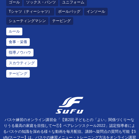
ゴール
ソックス・パンツ
ユニフォーム
Tシャツ（ティーシャツ）
ボールバッグ
インソール
シューティングマシン
テーピング
ルール
食事・栄養
指導ノウハウ
スカウティング
テーピング
バスケ練習のオンライン講習会「【第2回 子どもとの「よい」関係づくり〜な
りうる最高の家庭を目指して〜①】ペアレンツスクール2022」認定指導者によ
るバスケの知識を深める様々な動画を毎月配信。講師へ疑問点の質問も可能【S
ufu/スーフー】は、バスケの練習メニュー・トレーニング方法をオンライン講習