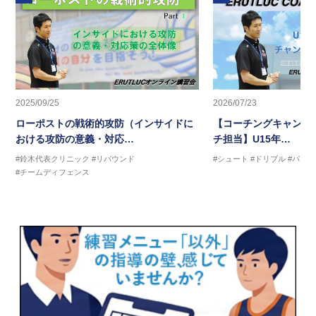
2025/09/25
2026/07/23
ローポストの戦術的攻防（インサイドに
【コーチングキャンプ2
おける攻防の意義・対応…
チ担当】U15年…
#鈴木代表クリニック
#リバウンド
#シュート
#ドリブル
#パス
#チームディフェンス