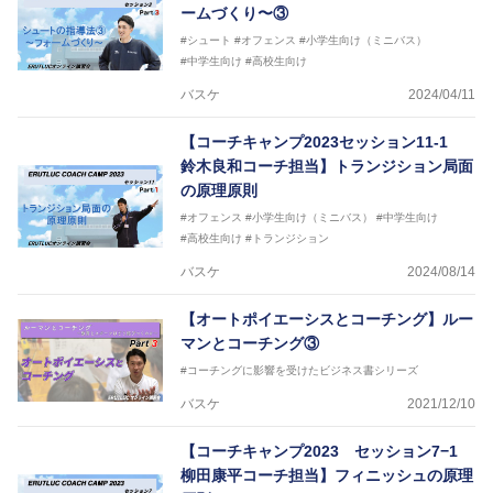
ームづくり〜③
#シュート
#オフェンス
#小学生向け（ミニバス）
#中学生向け
#高校生向け
バスケ
2024/04/11
【コーチキャンプ2023セッション11‐1
鈴木良和コーチ担当】トランジション局面
の原理原則
#オフェンス
#小学生向け（ミニバス）
#中学生向け
#高校生向け
#トランジション
バスケ
2024/08/14
【オートポイエーシスとコーチング】ルー
マンとコーチング③
#コーチングに影響を受けたビジネス書シリーズ
バスケ
2021/12/10
【コーチキャンプ2023 セッション7−1
柳田康平コーチ担当】フィニッシュの原理