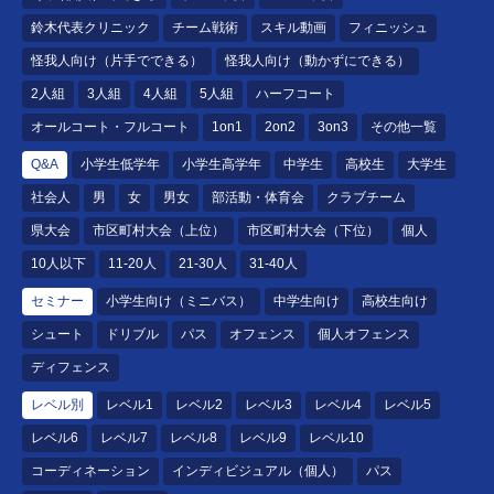
鈴木代表クリニック
チーム戦術
スキル動画
フィニッシュ
怪我人向け（片手でできる）
怪我人向け（動かずにできる）
2人組
3人組
4人組
5人組
ハーフコート
オールコート・フルコート
1on1
2on2
3on3
その他一覧
Q&A
小学生低学年
小学生高学年
中学生
高校生
大学生
社会人
男
女
男女
部活動・体育会
クラブチーム
県大会
市区町村大会（上位）
市区町村大会（下位）
個人
10人以下
11-20人
21-30人
31-40人
セミナー
小学生向け（ミニバス）
中学生向け
高校生向け
シュート
ドリブル
パス
オフェンス
個人オフェンス
ディフェンス
レベル別
レベル1
レベル2
レベル3
レベル4
レベル5
レベル6
レベル7
レベル8
レベル9
レベル10
コーディネーション
インディビジュアル（個人）
パス