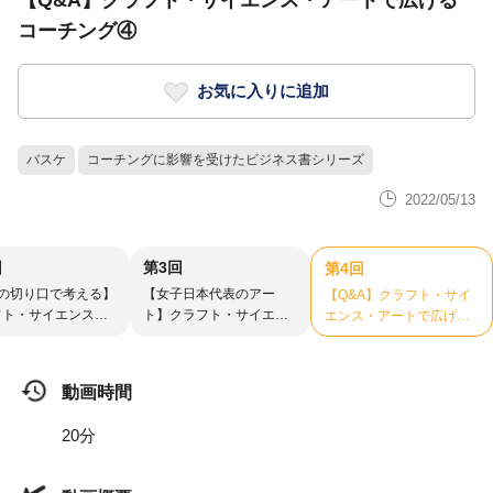
【Q&A】クラフト・サイエンス・アートで広げる
コーチング④
お気に入りに追加
バスケ
コーチングに影響を受けたビジネス書シリーズ
2022/05/13
回
第3回
第4回
つの切り口で考える】
【女子日本代表のアー
【Q&A】クラフト・サイ
フト・サイエンス・
ト】クラフト・サイエン
エンス・アートで広げる
トで広げるコーチン
ス・アートで広げるコー
コーチング④
チング③
動画時間
20分