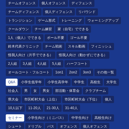
チームオフェンス
個人オフェンス
ディフェンス
チームディフェンス
個人ディフェンス
リバウンド
トランジション
ゲーム形式
トレーニング
ウォーミングアップ
クールダウン
チーム練習
家（自宅）でできる
1人（個人）でできる
ボール不要
ゴール不要
鈴木代表クリニック
チーム戦術
スキル動画
フィニッシュ
怪我人向け（片手でできる）
怪我人向け（動かずにできる）
2人組
3人組
4人組
5人組
ハーフコート
オールコート・フルコート
1on1
2on2
3on3
その他一覧
Q&A
小学生低学年
小学生高学年
中学生
高校生
大学生
社会人
男
女
男女
部活動・体育会
クラブチーム
県大会
市区町村大会（上位）
市区町村大会（下位）
個人
10人以下
11-20人
21-30人
31-40人
セミナー
小学生向け（ミニバス）
中学生向け
高校生向け
シュート
ドリブル
パス
オフェンス
個人オフェンス