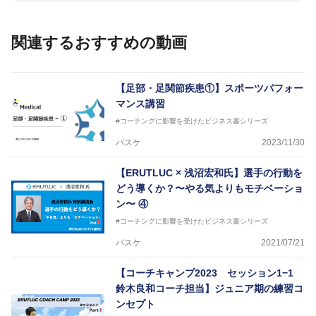
じめてのミニバスケットボール」「バスケットボール
IQ練習本」「バスケットボール判断力を高めるトレー
ニングブック」「バスケットボールの教科書１～４」
関連するおすすめの動画
など多くの書籍・DVDも監修しています。
【ERUTLUC代表鈴木良和コーチ JBA活動歴】
2016年U12ナショナルキャンプヘッドコーチ
【足部・足関節疾患①】スポーツパフォー
2016年U13ナショナルキャンプヘッドコーチ
マンス講習
2016年男子日本代表サポートコーチ
#コーチングに影響を受けたビジネス書シリーズ
2017年U12ナショナルキャンプヘッドコーチ
2017年U13ナショナルキャンプヘッドコーチ
バスケ
2023/11/30
2017年男子日本代表サポートコーチ
2018年U22日本代表スプリングキャンプアドバイザ
【ERUTLUC × 浅沼宏和氏】選手の行動を
リーコーチ
どう導くか？〜やる気よりもモチベーショ
2018年U12ナショナルキャンプヘッドコーチ
2018年U13ナショナルキャンプヘッドコーチ
ン〜 ④
2018年～2021年男子日本代表サポートコーチ
#コーチングに影響を受けたビジネス書シリーズ
2021年～女子日本代表アシスタントコーチ
バスケ
2021/07/21
【コーチキャンプ2023 セッション1−1
鈴木良和コーチ担当】ジュニア期の練習コ
ンセプト