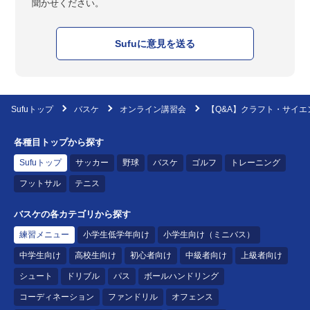
聞かせください。
Sufuに意見を送る
Sufuトップ
バスケ
オンライン講習会
【Q&A】クラフト・サイ
各種目トップから探す
Sufuトップ
サッカー
野球
バスケ
ゴルフ
トレーニング
フットサル
テニス
バスケの各カテゴリから探す
練習メニュー
小学生低学年向け
小学生向け（ミニバス）
中学生向け
高校生向け
初心者向け
中級者向け
上級者向け
シュート
ドリブル
パス
ボールハンドリング
コーディネーション
ファンドリル
オフェンス