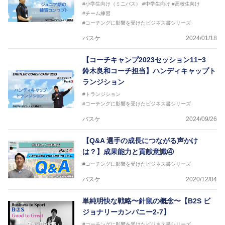
#小学生向け（ミニバス）
#中学生向け
#高校生向け
#チーム練習
#コーチングに影響を受けたビジネス書シリーズ
バスケ
2024/01/18
【コーチキャンプ2023セッション11−3
鈴木良和コーチ担当】ハンディキャップト
ランジション
#トランジション
#コーチングに影響を受けたビジネス書シリーズ
バスケ
2024/09/26
【Q&A 選手の成長につながる声かけ
は？】成果能力と貢献意識④
#コーチングに影響を受けたビジネス書シリーズ
バスケ
2020/12/04
単純明快な戦略〜針鼠の概念〜【B2S ビ
ジョナリーカンパニー2-7】
#コーチングに影響を受けたビジネス書シリーズ