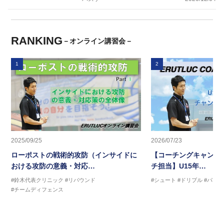
RANKING
－オンライン講習会－
1
2
2025/09/25
2026/07/23
ローポストの戦術的攻防（インサイドに
【コーチングキャンプ2
おける攻防の意義・対応…
チ担当】U15年…
#鈴木代表クリニック
#リバウンド
#シュート
#ドリブル
#パス
#チームディフェンス