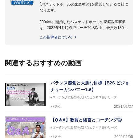
｢バスケットボールの家庭教師｣を運営している会社に
なります。
2004年に開始したバスケットボールの家庭教師事業
は、2022年4月時点でコーチ70名以上、会員数1300
名以上。
この指導者について
指導実績多数・各地講習会なども担当しており、「は
じめてのミニバスケットボール」「バスケットボール
IQ練習本」「バスケットボール判断力を高めるトレー
ニングブック」「バスケットボールの教科書１～４」
関連するおすすめの動画
など多くの書籍・DVDも監修しています。
【ERUTLUC代表鈴木良和コーチ JBA活動歴】
2016年U12ナショナルキャンプヘッドコーチ
バランス感覚と大胆な目標【B2S ビジョ
2016年U13ナショナルキャンプヘッドコーチ
ナリーカンパニー1-6】
2016年男子日本代表サポートコーチ
#コーチングに影響を受けたビジネス書シリーズ
2017年U12ナショナルキャンプヘッドコーチ
2017年U13ナショナルキャンプヘッドコーチ
バスケ
2021/01/27
2017年男子日本代表サポートコーチ
2018年U22日本代表スプリングキャンプアドバイザ
【Q＆A】教育と経営とコーチング④
リーコーチ
2018年U12ナショナルキャンプヘッドコーチ
#コーチングに影響を受けたビジネス書シリーズ
2018年U13ナショナルキャンプヘッドコーチ
バスケ
2021/11/05