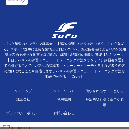
テーピング
バスケ練習のオンライン講習会「【第2の習慣 終わりを思い描くことから始め
る】スポーツ選手に重要な習慣とは何か Vol.2-2」認定指導者によるバスケの知
識を深める様々な動画を毎月配信。講師へ疑問点の質問も可能【Sufu/スーフ
ー】は、バスケの練習メニュー・トレーニング方法をオンライン講習会を通じ
て提供することで、バスケの指導者・トレーナー・コーチ・選手など多くの方
の助けになることを目指します。バスケの練習メニュー・トレーニング方法が
動画で分かる！【Sufu】
Sufuトップ
Sufuについて
信頼されるサイトとして
運営会社
利用規約
特定商取引法に基づく表
示
プライバシーポリシー
お問い合わせ