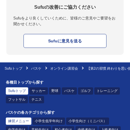
Sufuの改善にご協力ください
Sufuをより良くしていくために、皆様のご意見やご要望をお
聞かせください。
Sufuに意見を送る
Sufuトップ
バスケ
オンライン講習会
【第2の習慣 終わりを思い描
各種目トップから探す
Sufuトップ
サッカー
野球
バスケ
ゴルフ
トレーニング
フットサル
テニス
バスケの各カテゴリから探す
練習メニュー
小学生低学年向け
小学生向け（ミニバス）
中学生向け
高校生向け
初心者向け
中級者向け
上級者向け