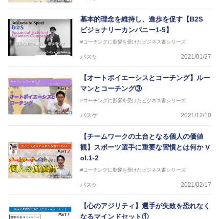
2018年～2021年男子日本代表サポートコーチ
2021年～女子日本代表アシスタントコーチ
基本的理念を維持し、進歩を促す【B2S
ビジョナリーカンパニー1-5】
#コーチングに影響を受けたビジネス書シリーズ
バスケ
2021/01/27
【オートポイエーシスとコーチング】ルー
マンとコーチング③
#コーチングに影響を受けたビジネス書シリーズ
バスケ
2021/12/10
【チームワークの土台となる個人の価値
観】スポーツ選手に重要な習慣とは何か V
ol.1-2
#コーチングに影響を受けたビジネス書シリーズ
バスケ
2021/02/17
【心のアジリティ】選手が失敗を恐れなく
なるマインドセット①