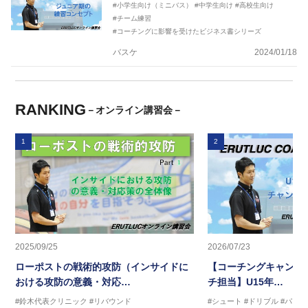
#小学生向け（ミニバス）
#中学生向け
#高校生向け
#チーム練習
#コーチングに影響を受けたビジネス書シリーズ
バスケ
2024/01/18
RANKING
－オンライン講習会－
1
2
2025/09/25
2026/07/23
ローポストの戦術的攻防（インサイドに
【コーチングキャンプ2
おける攻防の意義・対応…
チ担当】U15年…
#鈴木代表クリニック
#リバウンド
#シュート
#ドリブル
#パス