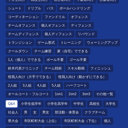
シュート
ドリブル
パス
ボールハンドリング
コーディネーション
ファンドリル
オフェンス
チームオフェンス
個人オフェンス
ディフェンス
チームディフェンス
個人ディフェンス
リバウンド
トランジション
ゲーム形式
トレーニング
ウォーミングアップ
クールダウン
チーム練習
家（自宅）でできる
1人（個人）でできる
ボール不要
ゴール不要
鈴木代表クリニック
チーム戦術
スキル動画
フィニッシュ
怪我人向け（片手でできる）
怪我人向け（動かずにできる）
2人組
3人組
4人組
5人組
ハーフコート
オールコート・フルコート
1on1
2on2
3on3
その他一覧
Q&A
小学生低学年
小学生高学年
中学生
高校生
大学生
社会人
男
女
男女
部活動・体育会
クラブチーム
県大会
市区町村大会（上位）
市区町村大会（下位）
個人