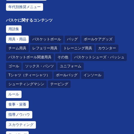
年代別推奨メニュー
バスケに関するコンテンツ
用語集
用具・用品
バスケットボール
バッグ
ボールケアグッズ
チーム用具
レフェリー用具
トレーニング用具
カウンター
バスケットボール関連用具
その他
バスケットシューズ・バッシュ
ゴール
ソックス・パンツ
ユニフォーム
Tシャツ（ティーシャツ）
ボールバッグ
インソール
シューティングマシン
テーピング
ルール
食事・栄養
指導ノウハウ
スカウティング