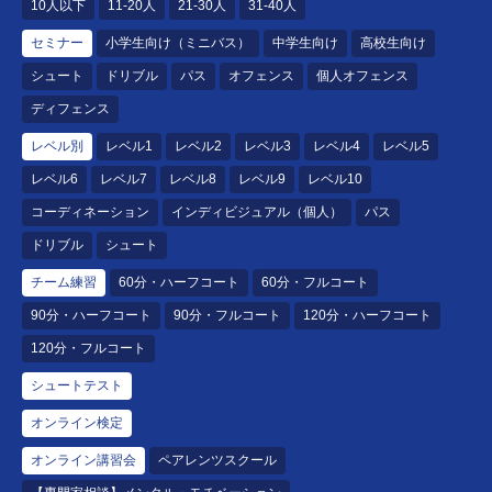
10人以下
11-20人
21-30人
31-40人
セミナー
小学生向け（ミニバス）
中学生向け
高校生向け
シュート
ドリブル
パス
オフェンス
個人オフェンス
ディフェンス
レベル別
レベル1
レベル2
レベル3
レベル4
レベル5
レベル6
レベル7
レベル8
レベル9
レベル10
コーディネーション
インディビジュアル（個人）
パス
ドリブル
シュート
チーム練習
60分・ハーフコート
60分・フルコート
90分・ハーフコート
90分・フルコート
120分・ハーフコート
120分・フルコート
シュートテスト
オンライン検定
オンライン講習会
ペアレンツスクール