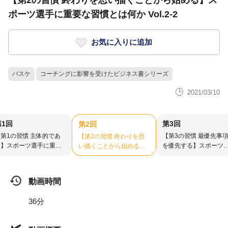
【第2の習慣 終わりを思い描くことから始める】ス
ポーツ選手に重要な習慣とは何か Vol.2-2
お気に入りに追加
バスケ
コーチングに影響を受けたビジネス書シリーズ
2021/03/10
第1回
第3回
第2回
第1の習慣 主体的であ
【第3の習慣 最優先事
【第2の習慣 終わりを思
る】スポーツ選手に重要
を優先する】スポーツ
い描くことから始める】
習慣とは何か Vol.2-1
手に重要な習慣とは何
スポーツ選手に重要な習
Vol.2-3
慣とは何か Vol.2-2
動画時間
36分