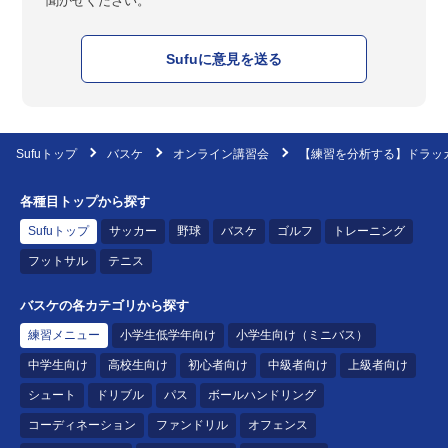
聞かせください。
Sufuに意見を送る
Sufuトップ
バスケ
オンライン講習会
【練習を分析する】ドラッ
各種目トップから探す
Sufuトップ
サッカー
野球
バスケ
ゴルフ
トレーニング
フットサル
テニス
バスケの各カテゴリから探す
練習メニュー
小学生低学年向け
小学生向け（ミニバス）
中学生向け
高校生向け
初心者向け
中級者向け
上級者向け
シュート
ドリブル
パス
ボールハンドリング
コーディネーション
ファンドリル
オフェンス