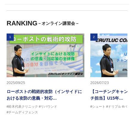
RANKING
－オンライン講習会－
1
2
2025/09/25
2026/07/23
ローポストの戦術的攻防（インサイドに
【コーチングキャンプ2
おける攻防の意義・対応…
チ担当】U15年…
#鈴木代表クリニック
#リバウンド
#シュート
#ドリブル
#パス
#チームディフェンス