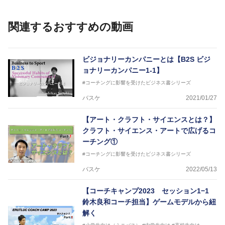
IQ練習本」「バスケットボール判断力を高めるトレー
ニングブック」「バスケットボールの教科書１～４」
関連するおすすめの動画
など多くの書籍・DVDも監修しています。
【ERUTLUC代表鈴木良和コーチ JBA活動歴】
2016年U12ナショナルキャンプヘッドコーチ
ビジョナリーカンパニーとは【B2S ビジ
2016年U13ナショナルキャンプヘッドコーチ
ョナリーカンパニー1-1】
2016年男子日本代表サポートコーチ
#コーチングに影響を受けたビジネス書シリーズ
2017年U12ナショナルキャンプヘッドコーチ
2017年U13ナショナルキャンプヘッドコーチ
バスケ
2021/01/27
2017年男子日本代表サポートコーチ
2018年U22日本代表スプリングキャンプアドバイザ
【アート・クラフト・サイエンスとは？】
リーコーチ
クラフト・サイエンス・アートで広げるコ
2018年U12ナショナルキャンプヘッドコーチ
2018年U13ナショナルキャンプヘッドコーチ
ーチング①
2018年～2021年男子日本代表サポートコーチ
#コーチングに影響を受けたビジネス書シリーズ
2021年～女子日本代表アシスタントコーチ
バスケ
2022/05/13
【コーチキャンプ2023 セッション1−1
鈴木良和コーチ担当】ゲームモデルから紐
解く