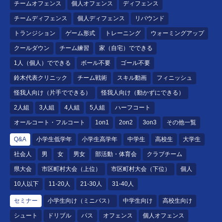
チームオフェンス
個人オフェンス
ディフェンス
チームディフェンス
個人ディフェンス
リバウンド
トランジション
ゲーム形式
トレーニング
ウォーミングアップ
クールダウン
チーム練習
家（自宅）でできる
1人（個人）でできる
ボール不要
ゴール不要
鈴木代表クリニック
チーム戦術
スキル動画
フィニッシュ
怪我人向け（片手でできる）
怪我人向け（動かずにできる）
2人組
3人組
4人組
5人組
ハーフコート
オールコート・フルコート
1on1
2on2
3on3
その他一覧
Q&A
小学生低学年
小学生高学年
中学生
高校生
大学生
社会人
男
女
男女
部活動・体育会
クラブチーム
県大会
市区町村大会（上位）
市区町村大会（下位）
個人
10人以下
11-20人
21-30人
31-40人
セミナー
小学生向け（ミニバス）
中学生向け
高校生向け
シュート
ドリブル
パス
オフェンス
個人オフェンス