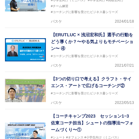
#小学生向け（ミニバス）
#中学生向け
#高校生向け
#チーム練習
#コーチングに影響を受けたビジネス書シリーズ
バスケ
2024/01/18
【ERUTLUC × 浅沼宏和氏】選手の行動を
どう導くか？〜やる気よりもモチベーショ
ン〜 ④
#コーチングに影響を受けたビジネス書シリーズ
バスケ
2021/07/21
【3つの切り口で考える】クラフト・サイ
エンス・アートで広げるコーチング②
#コーチングに影響を受けたビジネス書シリーズ
バスケ
2022/05/13
【コーチキャンプ2023 セッション1−3
佐東コーチ担当】シュートの指導法〜フォ
ームづくり〜①
#シュート
#オフェンス
#小学生向け（ミニバス）