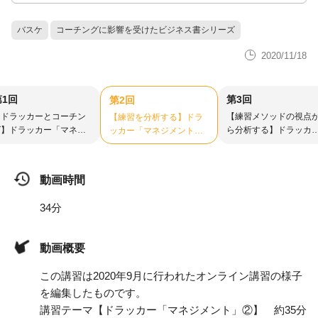
バスケ
コーチングに影響を受けたビジネス書シリーズ
2020/11/18
第1回
第3回
第2回
【ドラッカーとコーチン
【練習メソッドの視点
【練習を分析する】ドラ
グ】ドラッカー「マネジ
ら分析する】ドラッカ
ッカー「マネジメント」
メント」①
「マネジメント」③
②
動画時間
34分
動画概要
この講習は2020年9月に行われたオンライン講習の様子
を編集したものです。
講習テーマ【ドラッカー「マネジメント」②】 約35分