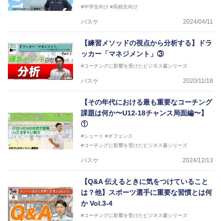
#中学生向け
#高校生向け
バスケ
2024/04/11
【練習メソッドの視点から分析する】ドラ
ッカー「マネジメント」③
#コーチングに影響を受けたビジネス書シリーズ
バスケ
2020/11/18
【その年代における最も重要なコーチング
課題は何か〜U12-18チャンス局面編〜】
①
#シュート
#オフェンス
#コーチングに影響を受けたビジネス書シリーズ
バスケ
2024/12/13
【Q&A 伝えるときに気をつけていること
は？他】スポーツ選手に重要な習慣とは何
か Vol.3-4
#コーチングに影響を受けたビジネス書シリーズ