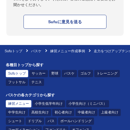
聞かせください。
Sufuに意見を送る
Sufuトップ
バスケ
練習メニュー作成事例
走力をつけアップテンポ
各種目トップから探す
Sufuトップ
サッカー
野球
バスケ
ゴルフ
トレーニング
フットサル
テニス
バスケの各カテゴリから探す
練習メニュー
小学生低学年向け
小学生向け（ミニバス）
中学生向け
高校生向け
初心者向け
中級者向け
上級者向け
シュート
ドリブル
パス
ボールハンドリング
コーディネーション
ファンドリル
オフェンス