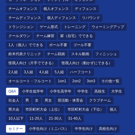
チームオフェンス
個人オフェンス
ディフェンス
チームディフェンス
個人ディフェンス
リバウンド
トランジション
ゲーム形式
トレーニング
ウォーミングアップ
クールダウン
チーム練習
家（自宅）でできる
1人（個人）でできる
ボール不要
ゴール不要
鈴木代表クリニック
チーム戦術
スキル動画
フィニッシュ
怪我人向け（片手でできる）
怪我人向け（動かずにできる）
2人組
3人組
4人組
5人組
ハーフコート
オールコート・フルコート
1on1
2on2
3on3
その他一覧
Q&A
小学生低学年
小学生高学年
中学生
高校生
大学生
社会人
男
女
男女
部活動・体育会
クラブチーム
県大会
市区町村大会（上位）
市区町村大会（下位）
個人
10人以下
11-20人
21-30人
31-40人
セミナー
小学生向け（ミニバス）
中学生向け
高校生向け