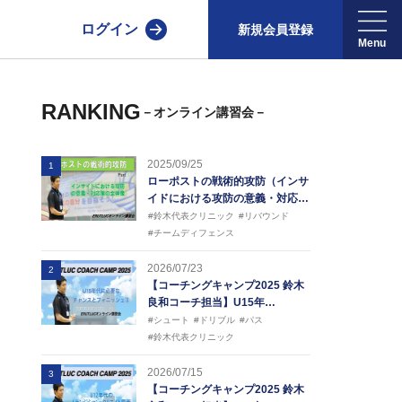
ログイン
新規会員登録
RANKING
－オンライン講習会－
2025/09/25
1
ローポストの戦術的攻防（インサ
イドにおける攻防の意義・対応…
#鈴木代表クリニック
#リバウンド
#チームディフェンス
2026/07/23
2
【コーチングキャンプ2025 鈴木
良和コーチ担当】U15年…
#シュート
#ドリブル
#パス
#鈴木代表クリニック
2026/07/15
3
【コーチングキャンプ2025 鈴木