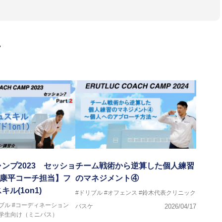
・DVDも監修しています。
 JBA活動歴】
ヘッドコーチ
画
ヘッドコーチ
ーチ
ヘッドコーチ
ヘッドコーチ
ーチ
グキャンプアドバイザリーコーチ
ヘッドコーチ
ヘッドコーチ
サポートコーチ
ントコーチ
ンプ2023 セッショ
チーム戦術から逆算した個人練習
田康平コーチ担当】フ
のマネジメント④
ル(1on1)
#ドリブル
#オフェンス
#鈴木代表クリニック
ブル
#コーディネーション
バスケ
2026/04/17
小学生向け（ミニバス）