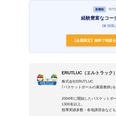
専門
新機能
経験豊富なコー
回答
【会員限定】無料で相談を
ERUTLUC（エルトラック
株式会社ERUTLUC
｢バスケットボールの家庭教師｣
2004年に開始したバスケットボ
1300名以上。
指導実績多数・各地講習会など
トボール IQ練習本」「バスケ