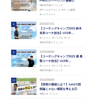
PnRのスペーシング基礎①
#鈴木代表クリニック
#チームオフェンス
#チーム練習
#ハーフコート
2026/07/21
8
【コーチングキャンプ2025 鈴木
良和コーチ担当】U15年…
#シュート
#ドリブル
#パス
#鈴木代表クリニック
2026/08/05
9
【コーチングキャンプ2025 堀 勇
聖コーチ担当】U15年…
#シュート
#ドリブル
#パス
#鈴木代表クリニック
2020/08/04
10
【技術の価値とは？】1on1の技
術論じゃない側面を考える①
#個人オフェンス