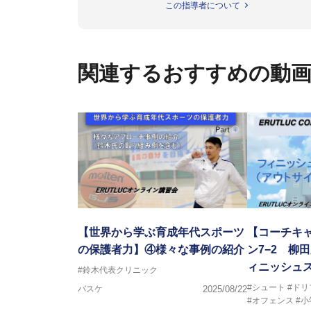
この指導者について
の教科書１～４」など多くの書籍
【ERUTLUC代表鈴木良和コーチ
2016年U12ナショナルキャンプ
関連するおすすめの動
2016年U13ナショナルキャンプ
2016年男子日本代表サポートコ
2017年U12ナショナルキャンプ
2017年U13ナショナルキャンプ
2017年男子日本代表サポートコ
2018年U22日本代表スプリン
2018年U12ナショナルキャンプ
2018年U13ナショナルキャンプ
2018年～2021年男子日本代表
2021年～女子日本代表アシスタ
【世界から学ぶ育成年代スポーツ
【コーチキャ
の保護者力】④様々な事例の紹介
ン7−2 柳
ィニッシュスキ
#鈴木代表クリニック
#シュート
#ドリ
バスケ
2025/08/22
#オフェンス
#