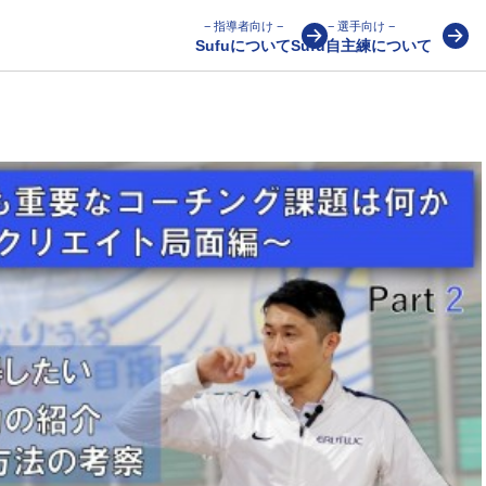
− 指導者向け −
− 選手向け −
Sufuについて
Sufu自主練について