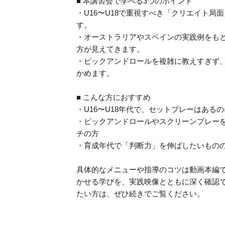
■ 本講習会で学べる3つのポイント
・U16〜U18で重視すべき「クリエイト
す。
・オーストラリアやスペインの実践例をも
方が見えてきます。
・ピックアンドロールを複雑に教えすぎず
かめます。
■ こんな方におすすめ
・U16〜U18年代で、セットプレーはあ
・ピックアンドロールやスクリーンプレー
チの方
・育成年代で「判断力」を伸ばしたいもの
具体的なメニューや指導のコツは動画本編で
かせる学びを、実践映像とともに深く確認
たい方は、ぜひ続きでご覧ください。