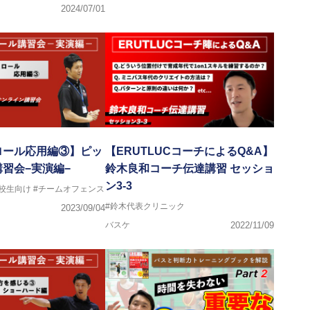
2024/07/01
ロール応用編③】ピッ
【ERUTLUCコーチによるQ&A】
習会−実演編−
鈴木良和コーチ伝達講習 セッショ
ン3-3
高校生向け
#チームオフェンス
#鈴木代表クリニック
2023/09/04
バスケ
2022/11/09