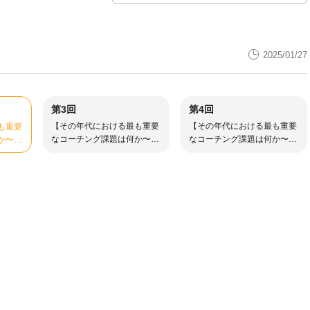
2025/01/27
第3回
第4回
【その年代における最も重要
【その年代における最も重要
も重要
なコーチング課題は何か〜U
なコーチング課題は何か〜U
か〜U
12-18クリエイト局面編〜】
12-18クリエイト局面編〜】
編〜】
③
④