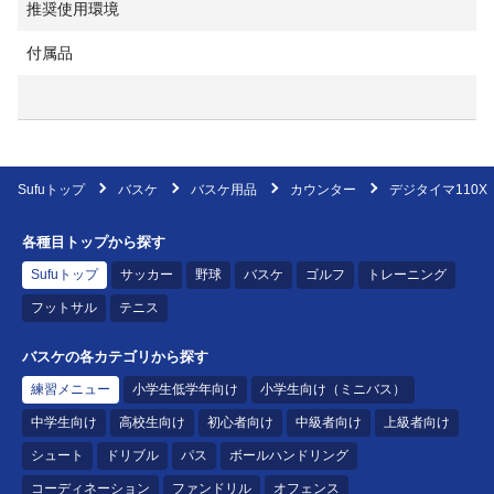
推奨使用環境
付属品
Sufuトップ
バスケ
バスケ用品
カウンター
デジタイマ110X
各種目トップから探す
Sufuトップ
サッカー
野球
バスケ
ゴルフ
トレーニング
フットサル
テニス
バスケの各カテゴリから探す
練習メニュー
小学生低学年向け
小学生向け（ミニバス）
中学生向け
高校生向け
初心者向け
中級者向け
上級者向け
シュート
ドリブル
パス
ボールハンドリング
コーディネーション
ファンドリル
オフェンス