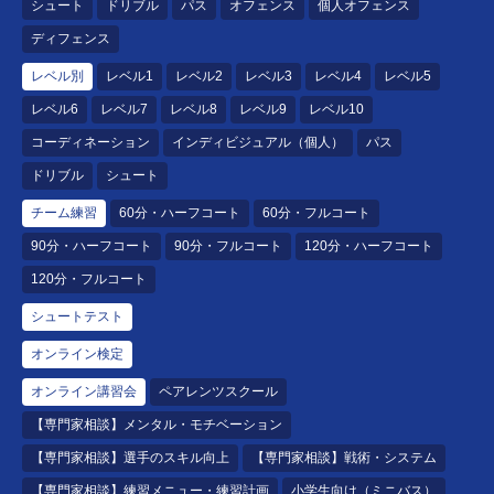
シュート
ドリブル
パス
オフェンス
個人オフェンス
ディフェンス
レベル別
レベル1
レベル2
レベル3
レベル4
レベル5
レベル6
レベル7
レベル8
レベル9
レベル10
コーディネーション
インディビジュアル（個人）
パス
ドリブル
シュート
チーム練習
60分・ハーフコート
60分・フルコート
90分・ハーフコート
90分・フルコート
120分・ハーフコート
120分・フルコート
シュートテスト
オンライン検定
オンライン講習会
ペアレンツスクール
【専門家相談】メンタル・モチベーション
【専門家相談】選手のスキル向上
【専門家相談】戦術・システム
【専門家相談】練習メニュー・練習計画
小学生向け（ミニバス）