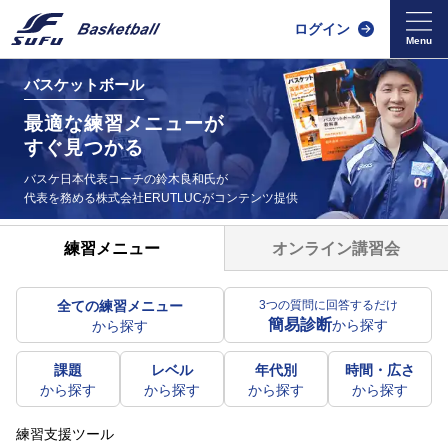
ログイン
バスケットボール
最適な練習メニューが
すぐ見つかる
バスケ日本代表コーチの鈴木良和氏が
代表を務める
株式会社ERUTLUCがコンテンツ提供
オンライン講習会
練習メニュー
全ての練習メニュー
3つの質問に回答するだけ
簡易診断
から探す
から探す
課題
レベル
年代別
時間・広さ
から探す
から探す
から探す
から探す
練習支援ツール