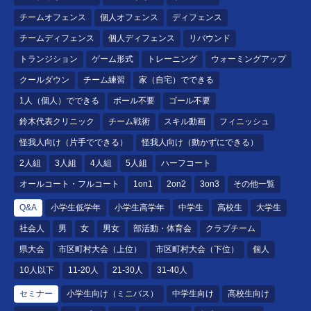
チームオフェンス
個人オフェンス
ディフェンス
チームディフェンス
個人ディフェンス
リバウンド
トランジション
ゲーム形式
トレーニング
ウォーミングアップ
クールダウン
チーム練習
家（自宅）でできる
1人（個人）でできる
ボール不要
ゴール不要
鈴木代表クリニック
チーム戦術
スキル動画
フィニッシュ
怪我人向け（片手でできる）
怪我人向け（動かずにできる）
2人組
3人組
4人組
5人組
ハーフコート
オールコート・フルコート
1on1
2on2
3on3
その他一覧
Q&A
小学生低学年
小学生高学年
中学生
高校生
大学生
社会人
男
女
男女
部活動・体育会
クラブチーム
県大会
市区町村大会（上位）
市区町村大会（下位）
個人
10人以下
11-20人
21-30人
31-40人
セミナー
小学生向け（ミニバス）
中学生向け
高校生向け