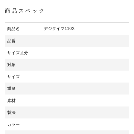
商品スペック
デジタイマ110X
商品名
品番
サイズ区分
対象
サイズ
重量
素材
製法
カラー