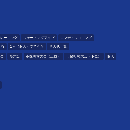
レーニング
ウォーミングアップ
コンディショニング
きる
1人（個人）でできる
その他一覧
大会
県大会
市区町村大会（上位）
市区町村大会（下位）
個人