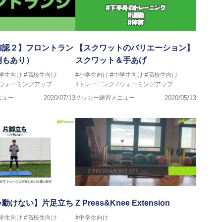
確認２】フロントラン
【スクワットのバリエーション】
例もあり）
スクワット＆手あげ
中学生向け
#高校生向け
#小学生向け
#中学生向け
#高校生向け
#ウォーミングアップ
#トレーニング
#ウォーミングアップ
ニュー
2020/07/13
サッカー練習メニュー
2020/05/13
ゃ動けない】片足立ち
Z Press&Knee Extension
中学生向け
#高校生向け
#中学生向け