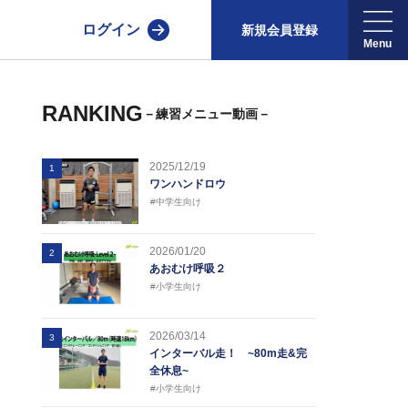
ログイン
新規会員登録
RANKING
－練習メニュー動画－
2025/12/19
1
ワンハンドロウ
#中学生向け
2026/01/20
2
あおむけ呼吸２
#小学生向け
2026/03/14
3
インターバル走！ ~80m走&完
全休息~
#小学生向け