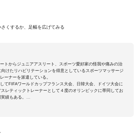
小さくするか、足幅を広げてみる
リートからジュニアアスリート、スポーツ愛好家の怪我や痛みの治
に向けたリハビリテーションを得意としているスポーツマッサージ
レーナーを派遣している。
してFIFAワールドカップフランス大会、日韓大会、ドイツ大会に
のアスレティックトレーナーとして４度のオリンピックに帯同してお
同実績もある。
本代表、Jリーグ、各世代のサッカーを中心に、WJBL、社会人ラグ
ス、卓球、陸上、アーティストなど様々な競技や分野にアスレティ
門学校などの教育機関に講師を派遣するなど後進育成にも力を入れ