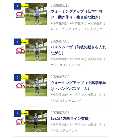
2026/06/15
4
ウォーミングアップ（低学年向
け・動き作り・複合的な動き）
#小学生向け
#中学生向け
#高校生向け
#トレーニング
#ウォーミングアップ
2026/07/08
5
パス＆ムーヴ（前後の動きを入れ
ながら）
#小学生向け
#中学生向け
#高校生向け
#パス
#コントロール
2026/07/08
6
ウォーミングアップ（中高学年向
け・ハンドパスゲ―ム）
#小学生向け
#中学生向け
#高校生向け
#パス
#トレーニング
2026/07/08
7
1vs1(4方向ライン突破)
#小学生向け
#中学生向け
#高校生向け
#パス
#フェイント