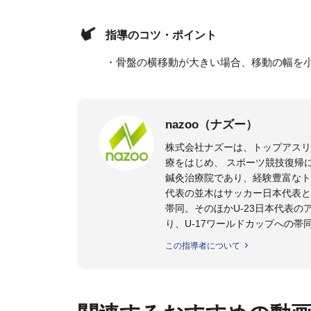
指導のコツ・ポイント
・骨盤の横移動が大きい場合、移動の幅を
nazoo（ナズー）
株式会社ナズーは、トップアス
療をはじめ、 スポーツ競技復帰
鍼灸治療院であり、経験豊富なト
代表の並木はサッカー日本代表と
帯同。そのほかU-23日本代表
り、U-17ワールドカップへの帯
また現在までにU-19サッカー日
この指導者について
ビー、ソフトボール、モトクロ
ックトレーナーを派遣している。
さらには講演会やセミナー、専
ている。