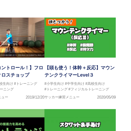
画
ートする」を企業理念として掲げ、世の中の人々の『健康』をあら
一人の「楽しく、豊かに、生き生きと」生きる、そんな『健康な人
コントロール！】フロ
【頭も使う！体幹＋反応】マウン
クロスチョップ
テンクライマーLevel３
高校生向け
#トレーニング
#小学生向け
#中学生向け
#高校生向け
レーニング
#トレーニング
#フィジカルトレーニング
ニュー
2019/12/20
サッカー練習メニュー
2020/05/09