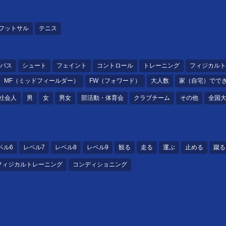
フットサル
テニス
パス
シュート
フェイント
コントロール
トレーニング
フィジカルト
MF（ミッドフィールダー）
FW（フォワード）
大人数
家（自宅）でで
社会人
男
女
男女
部活動・体育会
クラブチーム
その他
全国
ベル6
レベル7
レベル8
レベル9
観る
走る
運ぶ
止める
蹴る
フィジカルトレーニング
コンディショニング