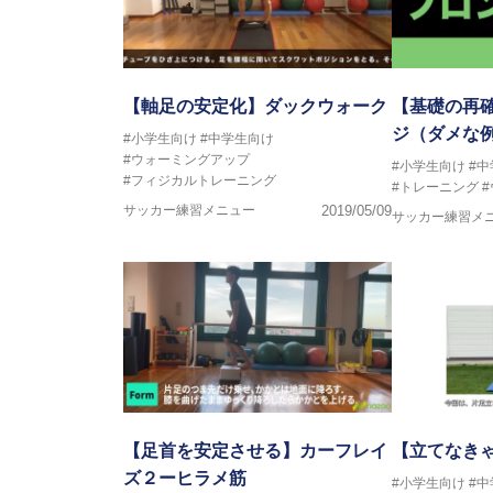
【軸足の安定化】ダックウォーク
【基礎の再
ジ（ダメな
#小学生向け
#中学生向け
#ウォーミングアップ
#小学生向け
#
#フィジカルトレーニング
#トレーニング
サッカー練習メニュー
2019/05/09
サッカー練習メ
【足首を安定させる】カーフレイ
【立てなき
ズ２ーヒラメ筋
#小学生向け
#