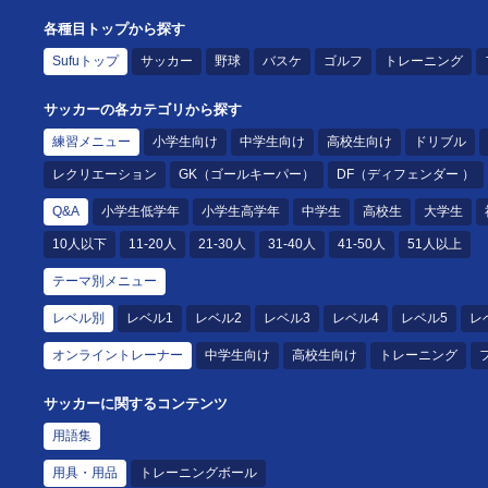
各種目トップから探す
Sufuトップ
サッカー
野球
バスケ
ゴルフ
トレーニング
サッカーの各カテゴリから探す
練習メニュー
小学生向け
中学生向け
高校生向け
ドリブル
レクリエーション
GK（ゴールキーパー）
DF（ディフェンダー ）
Q&A
小学生低学年
小学生高学年
中学生
高校生
大学生
10人以下
11-20人
21-30人
31-40人
41-50人
51人以上
テーマ別メニュー
レベル別
レベル1
レベル2
レベル3
レベル4
レベル5
レ
オンライントレーナー
中学生向け
高校生向け
トレーニング
サッカーに関するコンテンツ
用語集
用具・用品
トレーニングボール