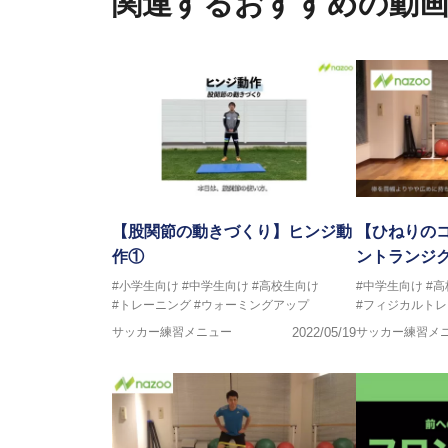
関連するおすすめの動
「一人一人の健康な人生をサポ
ゆる方向からサポートし、一人
生』をサポートしている。
【股関節の動きづくり】ヒンジ動
【ひねりの
作①
ントランジ
#小学生向け
#中学生向け
#高校生向け
#中学生向け
#
#トレーニング
#ウォーミングアップ
#フィジカルト
サッカー練習メニュー
2022/05/19
サッカー練習メ