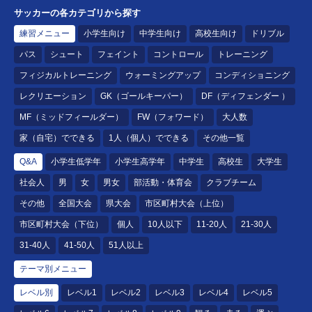
サッカーの各カテゴリから探す
練習メニュー
小学生向け
中学生向け
高校生向け
ドリブル
パス
シュート
フェイント
コントロール
トレーニング
フィジカルトレーニング
ウォーミングアップ
コンディショニング
レクリエーション
GK（ゴールキーパー）
DF（ディフェンダー ）
MF（ミッドフィールダー）
FW（フォワード）
大人数
家（自宅）でできる
1人（個人）でできる
その他一覧
Q&A
小学生低学年
小学生高学年
中学生
高校生
大学生
社会人
男
女
男女
部活動・体育会
クラブチーム
その他
全国大会
県大会
市区町村大会（上位）
市区町村大会（下位）
個人
10人以下
11-20人
21-30人
31-40人
41-50人
51人以上
テーマ別メニュー
レベル別
レベル1
レベル2
レベル3
レベル4
レベル5