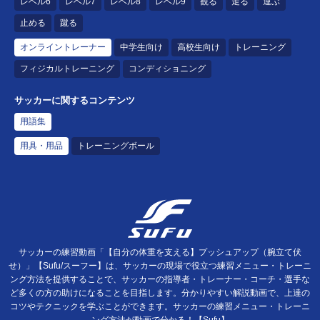
レベル6
レベル7
レベル8
レベル9
観る
走る
運ぶ
止める
蹴る
オンライントレーナー
中学生向け
高校生向け
トレーニング
フィジカルトレーニング
コンディショニング
サッカーに関するコンテンツ
用語集
用具・用品
トレーニングボール
サッカーの練習動画「【自分の体重を支える】プッシュアップ（腕立て伏
せ）」【Sufu/スーフー】は、サッカーの現場で役立つ練習メニュー・トレーニ
ング方法を提供することで、サッカーの指導者・トレーナー・コーチ・選手な
ど多くの方の助けになることを目指します。分かりやすい解説動画で、上達の
コツやテクニックを学ぶことができます。サッカーの練習メニュー・トレーニ