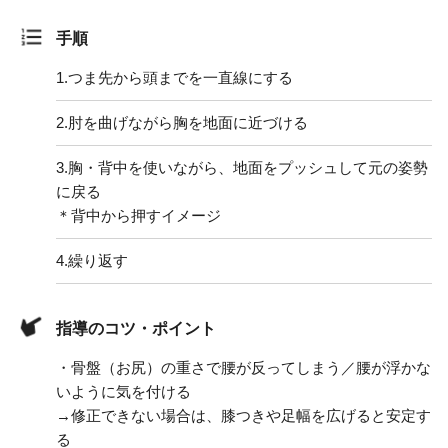
手順
1.
つま先から頭までを一直線にする
2.
肘を曲げながら胸を地面に近づける
3.
胸・背中を使いながら、地面をプッシュして元の姿勢
に戻る
＊背中から押すイメージ
4.
繰り返す
指導のコツ・ポイント
・骨盤（お尻）の重さで腰が反ってしまう／腰が浮かな
いように気を付ける
→修正できない場合は、膝つきや足幅を広げると安定す
る