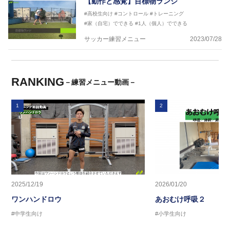
【動作と感覚】目標物ランジ
#高校生向け
#コントロール
#トレーニング
#家（自宅）でできる
#1人（個人）でできる
サッカー練習メニュー
2023/07/28
RANKING
－練習メニュー動画－
1
2
2025/12/19
2026/01/20
ワンハンドロウ
あおむけ呼吸２
#中学生向け
#小学生向け