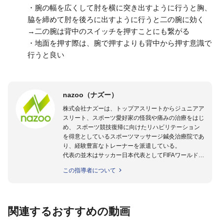
・腕の幅を広くして肘を横に突き出すように行うと胸、
脇を締めて肘を後ろに出すように行うと二の腕に効く
→二の腕は背中のスイッチを押すことにも繋がる
・地面を押す際は、腕で押すよりも背中から押す意識で
行うと良い
nazoo（ナズー）
株式会社ナズーは、トップアスリートからジュニアア
スリート、スポーツ愛好家の怪我や痛みの治療をはじ
め、 スポーツ競技復帰に向けたリハビリテーション
を得意としているスポーツマッサージ鍼灸治療院であ
り、経験豊富なトレーナーを派遣している。
代表の並木はサッカー日本代表としてFIFAワールドカ
ップフランス大会、日韓大会、ドイツ大会に帯同。そ
この指導者について
のほかU-23日本代表のアスレティックトレーナーと
して４度のオリンピックに帯同しており、U-17ワー
ルドカップへの帯同実績もある。
また現在までにU-19サッカー日本代表、Jリーグ、各
関連するおすすめの動画
世代のサッカーを中心に、WJBL、社会人ラグビー、