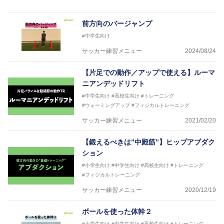
ソフトボール、モトクロス、卓球、陸上、アーティス
トなど様々な競技や分野にアスレティックトレーナー
を派遣している。
前方向のバージャンプ
さらには講演会やセミナー、専門学校などの教育機関
#中学生向け
に講師を派遣するなど後進育成にも力を入れている。
「一人一人の健康な人生をサポートする」を企業理念
サッカー練習メニュー
2024/08/24
として掲げ、世の中の人々の『健康』をあらゆる方向
からサポートし、一人一人の「楽しく、豊かに、生き
【片足での動作／アップで使える】ルーマ
生きと」生きる、そんな『健康な人生』をサポートし
ニアンデッドリフト
ている。
#中学生向け
#高校生向け
#トレーニング
#ウォーミングアップ
#フィジカルトレーニング
サッカー練習メニュー
2021/02/20
【鍛えるべきは”中殿筋”】ヒップアブダク
ション
#小学生向け
#中学生向け
#高校生向け
#トレーニング
#フィジカルトレーニング
サッカー練習メニュー
2020/12/19
ボールを使った体幹２
#小学生向け
#中学生向け
#高校生向け
#トレーニング