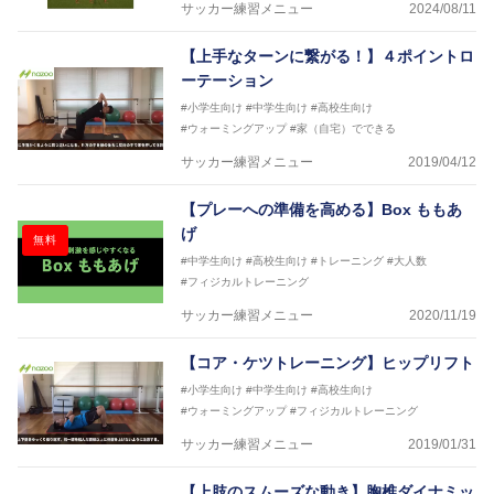
サッカー練習メニュー
2024/08/11
【上手なターンに繋がる！】４ポイントロ
ーテーション
#小学生向け
#中学生向け
#高校生向け
#ウォーミングアップ
#家（自宅）でできる
サッカー練習メニュー
2019/04/12
【プレーへの準備を高める】Box ももあ
げ
無料
#中学生向け
#高校生向け
#トレーニング
#大人数
#フィジカルトレーニング
サッカー練習メニュー
2020/11/19
【コア・ケツトレーニング】ヒップリフト
#小学生向け
#中学生向け
#高校生向け
#ウォーミングアップ
#フィジカルトレーニング
サッカー練習メニュー
2019/01/31
【上肢のスムーズな動き】胸椎ダイナミッ