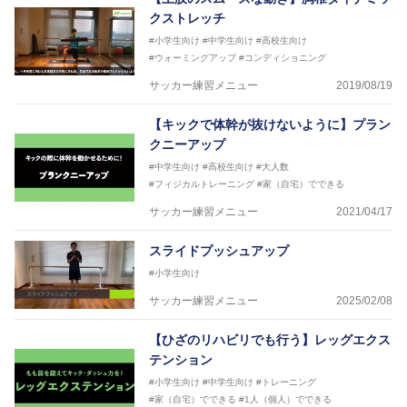
クストレッチ
#小学生向け
#中学生向け
#高校生向け
#ウォーミングアップ
#コンディショニング
サッカー練習メニュー
2019/08/19
【キックで体幹が抜けないように】プラン
クニーアップ
#中学生向け
#高校生向け
#大人数
#フィジカルトレーニング
#家（自宅）でできる
サッカー練習メニュー
2021/04/17
スライドプッシュアップ
#小学生向け
サッカー練習メニュー
2025/02/08
【ひざのリハビリでも行う】レッグエクス
テンション
#小学生向け
#中学生向け
#トレーニング
#家（自宅）でできる
#1人（個人）でできる