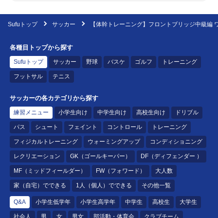
Sufuトップ
サッカー
【体幹トレーニング】フロントブリッジ中級編 
各種目トップから探す
Sufuトップ
サッカー
野球
バスケ
ゴルフ
トレーニング
フットサル
テニス
サッカーの各カテゴリから探す
練習メニュー
小学生向け
中学生向け
高校生向け
ドリブル
パス
シュート
フェイント
コントロール
トレーニング
フィジカルトレーニング
ウォーミングアップ
コンディショニング
レクリエーション
GK（ゴールキーパー）
DF（ディフェンダー ）
MF（ミッドフィールダー）
FW（フォワード）
大人数
家（自宅）でできる
1人（個人）でできる
その他一覧
Q&A
小学生低学年
小学生高学年
中学生
高校生
大学生
社会人
男
女
男女
部活動・体育会
クラブチーム