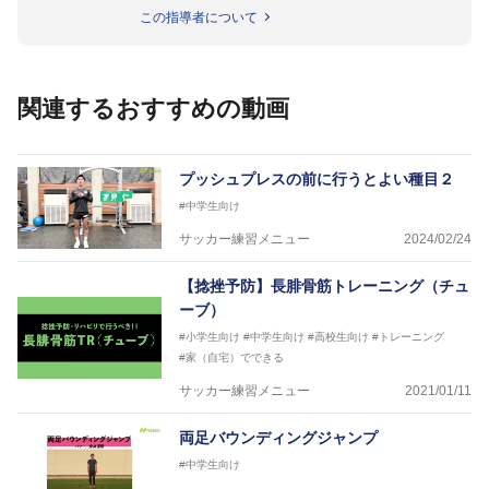
ップフランス大会、日韓大会、ドイツ大会に帯同。そ
この指導者について
のほかU-23日本代表のアスレティックトレーナーと
して４度のオリンピックに帯同しており、U-17ワー
ルドカップへの帯同実績もある。
また現在までにU-19サッカー日本代表、Jリーグ、各
関連するおすすめの動画
世代のサッカーを中心に、WJBL、社会人ラグビー、
ソフトボール、モトクロス、卓球、陸上、アーティス
トなど様々な競技や分野にアスレティックトレーナー
を派遣している。
プッシュプレスの前に行うとよい種目２
さらには講演会やセミナー、専門学校などの教育機関
#中学生向け
に講師を派遣するなど後進育成にも力を入れている。
「一人一人の健康な人生をサポートする」を企業理念
サッカー練習メニュー
2024/02/24
として掲げ、世の中の人々の『健康』をあらゆる方向
からサポートし、一人一人の「楽しく、豊かに、生き
【捻挫予防】長腓骨筋トレーニング（チュ
生きと」生きる、そんな『健康な人生』をサポートし
ーブ）
ている。
#小学生向け
#中学生向け
#高校生向け
#トレーニング
#家（自宅）でできる
サッカー練習メニュー
2021/01/11
両足バウンディングジャンプ
#中学生向け