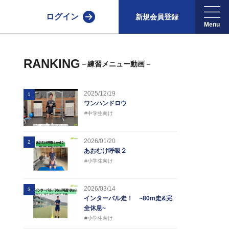
ログイン
新規会員登録
RANKING
－練習メニュー動画－
2025/12/19
1
ワンハンドロウ
#中学生向け
2026/01/20
2
あおむけ呼吸２
#小学生向け
2026/03/14
3
インターバル走！ ~80m走&完
全休息~
#小学生向け