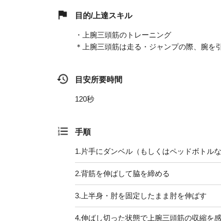
目的/上達スキル
・上腕三頭筋のトレーニング
＊上腕三頭筋は走る・ジャンプの際、腕を
目安所要時間
120秒
手順
1.
片手にダンベル（もしくはペッドボトル
2.
背筋を伸ばして脇を締める
3.
上半身・肘を固定したまま肘を伸ばす
4.
伸ばし切った状態で上腕三頭筋の収縮を