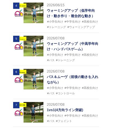
2026/06/15
4
ウォーミングアップ（低学年向
け・動き作り・複合的な動き）
#小学生向け
#中学生向け
#高校生向け
#トレーニング
#ウォーミングアップ
2026/07/08
5
ウォーミングアップ（中高学年向
け・ハンドパスゲ―ム）
#小学生向け
#中学生向け
#高校生向け
#パス
#トレーニング
2026/07/08
6
パス＆ムーヴ（前後の動きを入れ
ながら）
#小学生向け
#中学生向け
#高校生向け
#パス
#コントロール
2026/07/08
7
1vs1(4方向ライン突破)
#小学生向け
#中学生向け
#高校生向け
#パス
#フェイント