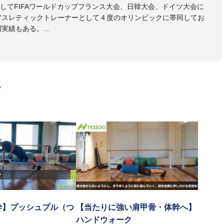
してFIFAワールドカップフランス大会、日韓大会、ドイツ大会に
のアスレティックトレーナーとして４度のオリンピックに帯同してお
同実績もある。
本代表、Jリーグ、各世代のサッカーを中心に、WJBL、社会人ラグ
ス、卓球、陸上、アーティストなど様々な競技や分野にアスレティ
門学校などの教育機関に講師を派遣するなど後進育成にも力を入れ
画
ートする」を企業理念として掲げ、世の中の人々の『健康』をあら
一人の「楽しく、豊かに、生き生きと」生きる、そんな『健康な人
幹】プッシュプル（つ
【当たりに強い肩甲骨・体幹へ】
ハンドウォーク