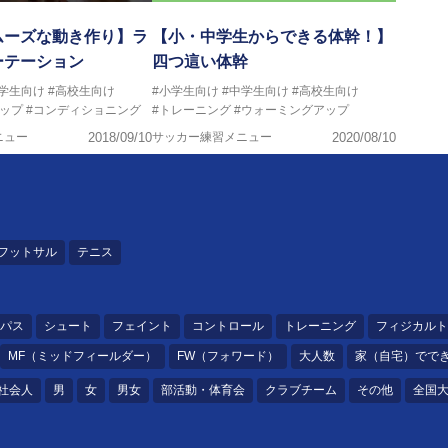
ムーズな動き作り】ラ
【小・中学生からできる体幹！】
ーテーション
四つ這い体幹
中学生向け
#高校生向け
#小学生向け
#中学生向け
#高校生向け
ップ
#コンディショニング
#トレーニング
#ウォーミングアップ
ニュー
2018/09/10
サッカー練習メニュー
2020/08/10
フットサル
テニス
パス
シュート
フェイント
コントロール
トレーニング
フィジカルト
MF（ミッドフィールダー）
FW（フォワード）
大人数
家（自宅）でで
社会人
男
女
男女
部活動・体育会
クラブチーム
その他
全国