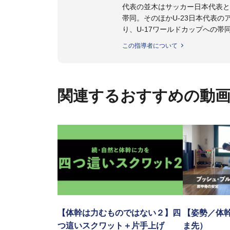
代表の並木はサッカー日本代表と
帯同。そのほかU-23日本代表
り、U-17ワールドカップへの帯
また現在までにU-19サッカー日
この指導者について
ビー、ソフトボール、モトクロ
ックトレーナーを派遣している。
さらには講演会やセミナー、専
ている。
関連するおすすめの動
「一人一人の健康な人生をサポ
ゆる方向からサポートし、一人
生』をサポートしている。
【体幹は力むものではない２】四
【姿勢／体
つ這いスクワット＋片手上げ
ま先）