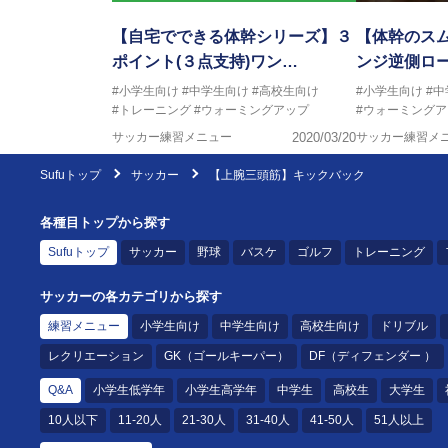
【自宅でできる体幹シリーズ】３
【体幹のス
ポイント(３点支持)ワン…
ンジ逆側ロ
#小学生向け
#中学生向け
#高校生向け
#小学生向け
#
#トレーニング
#ウォーミングアップ
#ウォーミングア
サッカー練習メニュー
2020/03/20
サッカー練習メ
Sufuトップ
サッカー
【上腕三頭筋】キックバック
各種目トップから探す
Sufuトップ
サッカー
野球
バスケ
ゴルフ
トレーニング
サッカーの各カテゴリから探す
練習メニュー
小学生向け
中学生向け
高校生向け
ドリブル
レクリエーション
GK（ゴールキーパー）
DF（ディフェンダー ）
Q&A
小学生低学年
小学生高学年
中学生
高校生
大学生
10人以下
11-20人
21-30人
31-40人
41-50人
51人以上