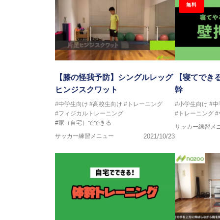
無料
【膝の怪我予防】シングルレッグ
【寝てでき
ヒンジスクワット
幹
#中学生向け
#高校生向け
#トレーニング
#小学生向け
#
#フィジカルトレーニング
#トレーニング
#家（自宅）でできる
サッカー練習メ
サッカー練習メニュー
2021/10/23