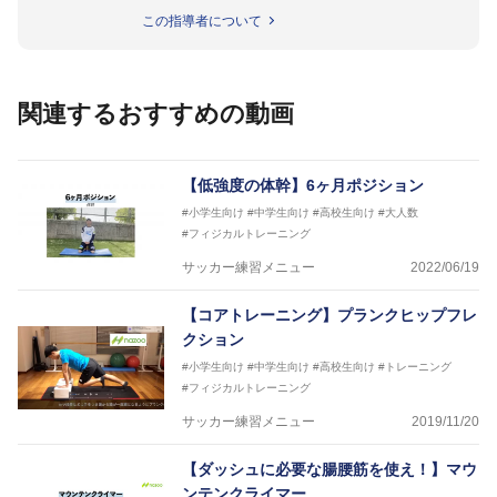
ップフランス大会、日韓大会、ドイツ大会に帯同。そ
この指導者について
のほかU-23日本代表のアスレティックトレーナーと
して４度のオリンピックに帯同しており、U-17ワー
ルドカップへの帯同実績もある。
また現在までにU-19サッカー日本代表、Jリーグ、各
関連するおすすめの動画
世代のサッカーを中心に、WJBL、社会人ラグビー、
ソフトボール、モトクロス、卓球、陸上、アーティス
トなど様々な競技や分野にアスレティックトレーナー
を派遣している。
【低強度の体幹】6ヶ月ポジション
さらには講演会やセミナー、専門学校などの教育機関
#小学生向け
#中学生向け
#高校生向け
#大人数
に講師を派遣するなど後進育成にも力を入れている。
#フィジカルトレーニング
「一人一人の健康な人生をサポートする」を企業理念
として掲げ、世の中の人々の『健康』をあらゆる方向
サッカー練習メニュー
2022/06/19
からサポートし、一人一人の「楽しく、豊かに、生き
生きと」生きる、そんな『健康な人生』をサポートし
【コアトレーニング】プランクヒップフレ
ている。
クション
#小学生向け
#中学生向け
#高校生向け
#トレーニング
#フィジカルトレーニング
サッカー練習メニュー
2019/11/20
【ダッシュに必要な腸腰筋を使え！】マウ
ンテンクライマー…