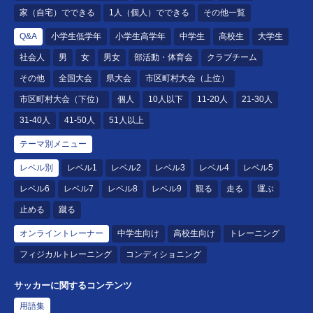
家（自宅）でできる
1人（個人）でできる
その他一覧
Q&A
小学生低学年
小学生高学年
中学生
高校生
大学生
社会人
男
女
男女
部活動・体育会
クラブチーム
その他
全国大会
県大会
市区町村大会（上位）
市区町村大会（下位）
個人
10人以下
11-20人
21-30人
31-40人
41-50人
51人以上
テーマ別メニュー
レベル別
レベル1
レベル2
レベル3
レベル4
レベル5
レベル6
レベル7
レベル8
レベル9
観る
走る
運ぶ
止める
蹴る
オンライントレーナー
中学生向け
高校生向け
トレーニング
フィジカルトレーニング
コンディショニング
サッカーに関するコンテンツ
用語集