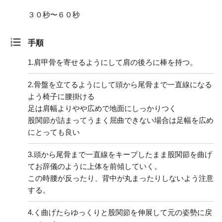
３０秒〜６０秒
手順
1.
肩甲骨を寄せるようにして肩の後ろに棒を持つ。
2.
骨盤を立てるようにして頭から尾骨まで一直線になる
よう椅子に腰掛ける
足は肩幅よりやや広めで地面にしっかりつく
股関節が詰まってうまく屈曲できない場合は足幅を広め
にとっても良い
3.
頭から尾骨まで一直線をキープしたまま股関節を曲げ
てお辞儀のように上体を前傾していく。
この時腰が反ったり、背中が丸まったりしないよう注意
する。
4.
く曲げたらゆっくりと股関節を伸展して元の姿勢に戻