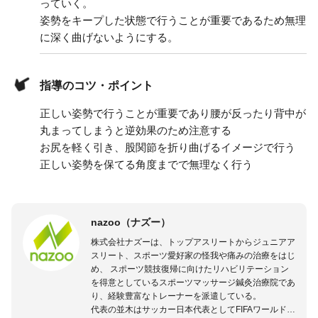
っていく。
姿勢をキープした状態で行うことが重要であるため無理
に深く曲げないようにする。
指導のコツ・ポイント
正しい姿勢で行うことが重要であり腰が反ったり背中が
丸まってしまうと逆効果のため注意する
お尻を軽く引き、股関節を折り曲げるイメージで行う
正しい姿勢を保てる角度までで無理なく行う
nazoo（ナズー）
株式会社ナズーは、トップアスリートからジュニアア
スリート、スポーツ愛好家の怪我や痛みの治療をはじ
め、 スポーツ競技復帰に向けたリハビリテーション
を得意としているスポーツマッサージ鍼灸治療院であ
り、経験豊富なトレーナーを派遣している。
代表の並木はサッカー日本代表としてFIFAワールドカ