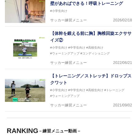
壁があればできる！呼吸トレーニング
#小学生向け
サッカー練習メニュー
2026/02/18
【体幹を鍛える前に胸】胸椎回旋エクササ
イズ②
#小学生向け
#中学生向け
#高校生向け
#ウォーミングアップ
#コンディショニング
サッカー練習メニュー
2022/06/21
【トレーニング／ストレッチ】ドロップス
クワット
#小学生向け
#中学生向け
#高校生向け
#トレーニング
#ウォーミングアップ
サッカー練習メニュー
2021/09/02
RANKING
－練習メニュー動画－