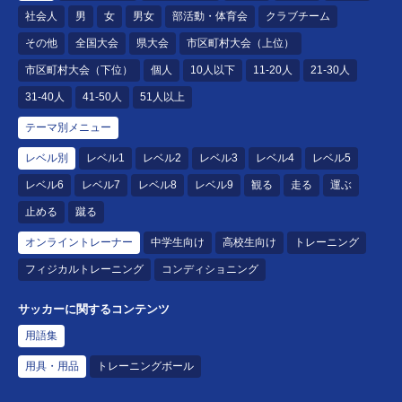
社会人
男
女
男女
部活動・体育会
クラブチーム
その他
全国大会
県大会
市区町村大会（上位）
市区町村大会（下位）
個人
10人以下
11-20人
21-30人
31-40人
41-50人
51人以上
テーマ別メニュー
レベル別
レベル1
レベル2
レベル3
レベル4
レベル5
レベル6
レベル7
レベル8
レベル9
観る
走る
運ぶ
止める
蹴る
オンライントレーナー
中学生向け
高校生向け
トレーニング
フィジカルトレーニング
コンディショニング
サッカーに関するコンテンツ
用語集
用具・用品
トレーニングボール