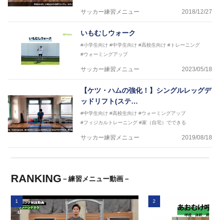
サッカー練習メニュー
2018/12/27
いもむしウォーク
#小学生向け
#中学生向け
#高校生向け
#トレーニング
#ウォーミングアップ
サッカー練習メニュー
2023/05/18
【ケツ・ハムの強化！】シングルレッグデ
ッドリフト(ステ…
#中学生向け
#高校生向け
#ウォーミングアップ
#フィジカルトレーニング
#家（自宅）でできる
サッカー練習メニュー
2019/08/18
RANKING
－練習メニュー動画－
1
2