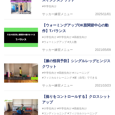
スイングスクワット
#中学生向け
サッカー練習メニュー
2025/11/01
【ウォーミングアップOK股関節中心の動
作】Tバランス
#小学生向け
#中学生向け
#高校生向け
#ウォーミングアップ
#大人数
サッカー練習メニュー
2021/05/09
【膝の怪我予防】シングルレッグヒンジス
クワット
#中学生向け
#高校生向け
#トレーニング
#フィジカルトレーニング
#家（自宅）でできる
サッカー練習メニュー
2021/10/23
【捻りをコントロールする】クロスシット
アップ
#小学生向け
#中学生向け
#高校生向け
#コンディショニング
#フィジカルトレーニング