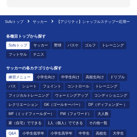
Sufuトップ
サッカー
【アジリティ】シャッフルステップー応用ー
各種目トップから探す
Sufuトップ
サッカー
野球
バスケ
ゴルフ
トレーニング
フットサル
テニス
サッカーの各カテゴリから探す
練習メニュー
小学生向け
中学生向け
高校生向け
ドリブル
パス
シュート
フェイント
コントロール
トレーニング
フィジカルトレーニング
ウォーミングアップ
コンディショニング
レクリエーション
GK（ゴールキーパー）
DF（ディフェンダー ）
MF（ミッドフィールダー）
FW（フォワード）
大人数
家（自宅）でできる
1人（個人）でできる
その他一覧
Q&A
小学生低学年
小学生高学年
中学生
高校生
大学生