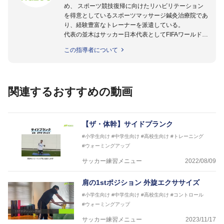
め、 スポーツ競技復帰に向けたリハビリテーション
を得意としているスポーツマッサージ鍼灸治療院であ
り、経験豊富なトレーナーを派遣している。
代表の並木はサッカー日本代表としてFIFAワールドカ
ップフランス大会、日韓大会、ドイツ大会に帯同。そ
この指導者について
のほかU-23日本代表のアスレティックトレーナーと
して４度のオリンピックに帯同しており、U-17ワー
ルドカップへの帯同実績もある。
また現在までにU-19サッカー日本代表、Jリーグ、各
関連するおすすめの動画
世代のサッカーを中心に、WJBL、社会人ラグビー、
ソフトボール、モトクロス、卓球、陸上、アーティス
トなど様々な競技や分野にアスレティックトレーナー
を派遣している。
【ザ・体幹】サイドプランク
さらには講演会やセミナー、専門学校などの教育機関
#小学生向け
#中学生向け
#高校生向け
#トレーニング
に講師を派遣するなど後進育成にも力を入れている。
#ウォーミングアップ
「一人一人の健康な人生をサポートする」を企業理念
として掲げ、世の中の人々の『健康』をあらゆる方向
サッカー練習メニュー
2022/08/09
からサポートし、一人一人の「楽しく、豊かに、生き
生きと」生きる、そんな『健康な人生』をサポートし
肩の1stポジション 外旋エクササイズ
ている。
#小学生向け
#中学生向け
#高校生向け
#コントロール
#ウォーミングアップ
サッカー練習メニュー
2023/11/17