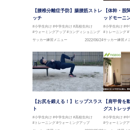
【腰椎分離症予防】腸腰筋ストレ
【体幹・股
ッチ
ッドモーニ
#小学生向け
#中学生向け
#高校生向け
#小学生向け
#
#ウォーミングアップ
#コンディショニング
#トレーニング
サッカー練習メニュー
2022/06/24
サッカー練習メ
【お尻を鍛える！】ヒップスラス
【肩甲骨を
ト
グストレッ
#小学生向け
#中学生向け
#高校生向け
#小学生向け
#
#トレーニング
#ウォーミングアップ
#ウォーミングア