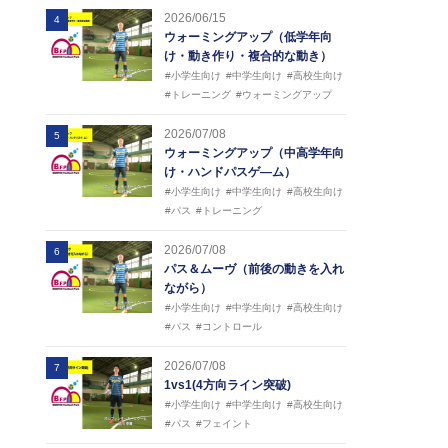
2026/06/15
4
ウォーミングアップ（低学年向
け・動き作り・複合的な動き）
#小学生向け
#中学生向け
#高校生向け
#トレーニング
#ウォーミングアップ
2026/07/08
5
ウォーミングアップ（中高学年向
け・ハンドパスゲ―ム）
#小学生向け
#中学生向け
#高校生向け
#パス
#トレーニング
2026/07/08
6
パス＆ムーヴ（前後の動きを入れ
ながら）
#小学生向け
#中学生向け
#高校生向け
#パス
#コントロール
2026/07/08
7
1vs1(4方向ライン突破)
#小学生向け
#中学生向け
#高校生向け
#パス
#フェイント