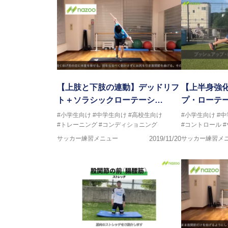
【上肢と下肢の連動】デッドリフ
【上半身強
ト＋ソラシックローテーシ…
プ・ローテ
#小学生向け
#中学生向け
#高校生向け
#小学生向け
#
#トレーニング
#コンディショニング
#コントロール
サッカー練習メニュー
2019/11/20
サッカー練習メ