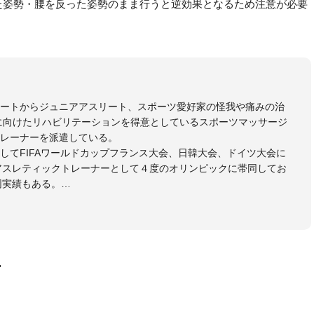
た姿勢・腰を反った姿勢のまま行うと逆効果となるため注意が必要
リートからジュニアアスリート、スポーツ愛好家の怪我や痛みの治
に向けたリハビリテーションを得意としているスポーツマッサージ
レーナーを派遣している。
してFIFAワールドカップフランス大会、日韓大会、ドイツ大会に
のアスレティックトレーナーとして４度のオリンピックに帯同してお
同実績もある。
本代表、Jリーグ、各世代のサッカーを中心に、WJBL、社会人ラグ
ス、卓球、陸上、アーティストなど様々な競技や分野にアスレティ
門学校などの教育機関に講師を派遣するなど後進育成にも力を入れ
画
ートする」を企業理念として掲げ、世の中の人々の『健康』をあら
一人の「楽しく、豊かに、生き生きと」生きる、そんな『健康な人