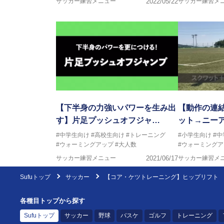
サッカー練習メニュー
2022/05/22
サッカー練習メ
【下半身の力強いパワーを生み出
【動作の連
す】片足プッシュオフジャ…
ット→ニー
#中学生向け
#高校生向け
#トレーニング
#小学生向け
#
#ウォーミングアップ
#大人数
#ウォーミングア
サッカー練習メニュー
2021/06/17
サッカー練習メ
Sufuトップ
サッカー
【コア・ケツトレーニング】ヒップリフト
各種目トップから探す
Sufuトップ
サッカー
野球
バスケ
ゴルフ
トレーニング