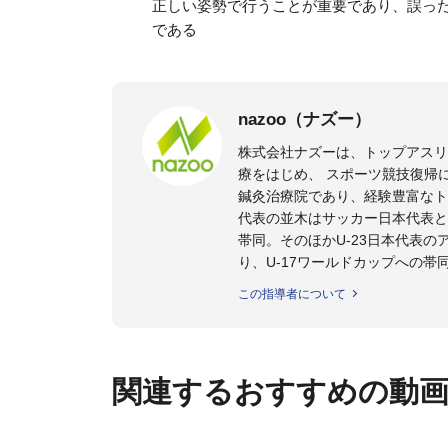
正しい姿勢で行うことが重要であり、誤っ
である
nazoo（ナズー）
株式会社ナズーは、トップアス
療をはじめ、 スポーツ競技復帰
鍼灸治療院であり、経験豊富なト
代表の並木はサッカー日本代表と
帯同。そのほかU-23日本代表
り、U-17ワールドカップへの帯
また現在までにU-19サッカー日
この指導者について
ビー、ソフトボール、モトクロ
ックトレーナーを派遣している。
さらには講演会やセミナー、専
ている。
関連するおすすめの動
「一人一人の健康な人生をサポ
ゆる方向からサポートし、一人
生』をサポートしている。