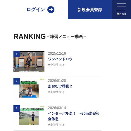
ログイン
新規会員登録
RANKING
－練習メニュー動画－
2025/12/19
1
ワンハンドロウ
#中学生向け
2026/01/20
2
あおむけ呼吸２
#小学生向け
2026/03/14
3
インターバル走！ ~80m走&完
全休息~
#小学生向け