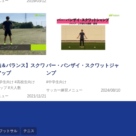
ニュー
2019/03/12
結＆バランス】スクワ
バー・バンザイ・スクワットジャ
アップ
ンプ
中学生向け
#高校生向け
#中学生向け
ップ
#大人数
サッカー練習メニュー
2024/08/10
ニュー
2021/11/21
フットサル
テニス