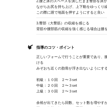
2.
腰と床のスペースを潰したまま臀部を床
ながらお尻を持ち上げ、上下動をゆっくり
この際に踵で地面を押すようにすると良い
3.
臀部（大臀筋）の収縮を感じる
背筋や腰部筋の収縮を強く感じる場合は腰
指導のコツ・ポイント
正しいフォームで行うことが重要であり、
ける
みぞおち近くの肋骨が浮き出ないようにす
初級：１０回 ２〜３set
中級：２０回 ２〜３set
上級：３０回 ２〜３set
余裕が出てきたら回数、セット数を増やす