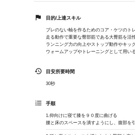
目的/上達スキル
ブレのない軸を作るためのコア・ケツのト
走る動作で重要な臀部筋である大臀筋を活
ランニング力の向上やストップ動作やキッ
ウォームアップやトレーニングとして用い
目安所要時間
30秒
手順
1.
仰向けに寝て膝を９０度に曲げる
腰と床のスペースを潰すようにし、腹部を